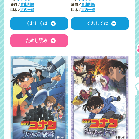
原作／
原作／
青山剛昌
青山剛昌
脚本／
脚本／
古内一成
古内一成
くわしくは
くわしくは
ためし読み