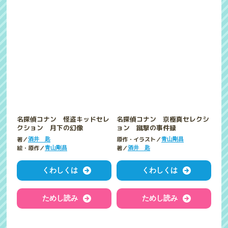
名探偵コナン 怪盗キッドセレ
名探偵コナン 京極真セレクシ
クション 月下の幻像
ョン 蹴撃の事件録
著／
原作・イラスト／
酒井 匙
青山剛昌
絵・原作／
著／
青山剛昌
酒井 匙
くわしくは
くわしくは
ためし読み
ためし読み