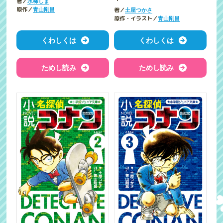
著／
水稀しま
著／
原作／
土屋つかさ
青山剛昌
原作・イラスト／
青山剛昌
くわしくは
くわしくは
ためし読み
ためし読み