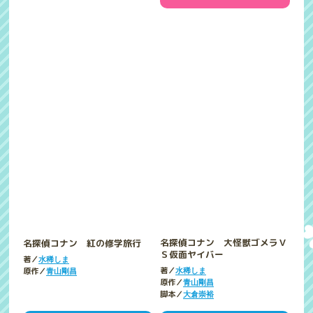
名探偵コナン 紅の修学旅行
名探偵コナン 大怪獣ゴメラＶ
Ｓ仮面ヤイバー
著／
水稀しま
原作／
著／
青山剛昌
水稀しま
原作／
青山剛昌
脚本／
大倉崇裕