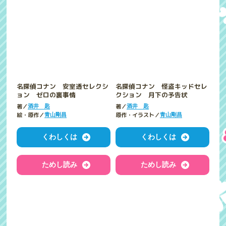
名探偵コナン 安室透セレクシ
名探偵コナン 怪盗キッドセレ
ョン ゼロの裏事情
クション 月下の予告状
著／
著／
酒井 匙
酒井 匙
絵・原作／
原作・イラスト／
青山剛昌
青山剛昌
くわしくは
くわしくは
ためし読み
ためし読み