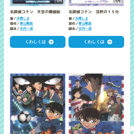
名探偵コナン 天空の難破船
名探偵コナン 沈黙の１５分
著／
著／
水稀しま
水稀しま
原作／
原作／
青山剛昌
青山剛昌
脚本／
脚本／
古内一成
古内一成
くわしくは
くわしくは