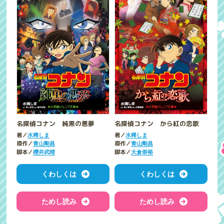
名探偵コナン 純黒の悪夢
名探偵コナン から紅の恋歌
著／
著／
水稀しま
水稀しま
原作／
原作／
青山剛昌
青山剛昌
脚本／
脚本／
櫻井武晴
大倉崇裕
くわしくは
くわしくは
ためし読み
ためし読み