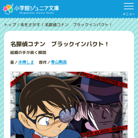
メニュー
トップ
/
本をさがす
/
名探偵コナン ブラックインパクト！
名探偵コナン ブラックインパクト！
組織の手が届く瞬間
著／
原作／
水稀しま
青山剛昌