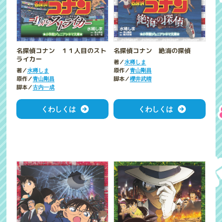
名探偵コナン １１人目のスト
名探偵コナン 絶海の探偵
ライカー
著／
水稀しま
著／
原作／
水稀しま
青山剛昌
原作／
脚本／
青山剛昌
櫻井武晴
脚本／
古内一成
くわしくは
くわしくは