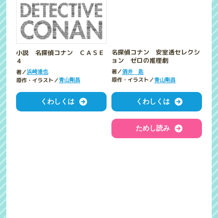
小説 名探偵コナン ＣＡＳＥ
名探偵コナン 安室透セレクシ
４
ョン ゼロの推理劇
著／
著／
浜崎達也
酒井 匙
原作・イラスト／
原作・イラスト／
青山剛昌
青山剛昌
くわしくは
くわしくは
ためし読み