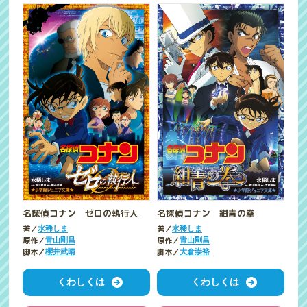
名探偵コナン ゼロの執行人
名探偵コナン 紺青の拳
著／
著／
水稀しま
水稀しま
原作／
原作／
青山剛昌
青山剛昌
脚本／
脚本／
櫻井武晴
大倉崇裕
くわしくは
くわしくは