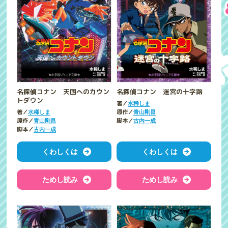
名探偵コナン 天国へのカウン
名探偵コナン 迷宮の十字路
トダウン
著／
水稀しま
著／
原作／
水稀しま
青山剛昌
原作／
脚本／
青山剛昌
古内一成
脚本／
古内一成
くわしくは
くわしくは
ためし読み
ためし読み