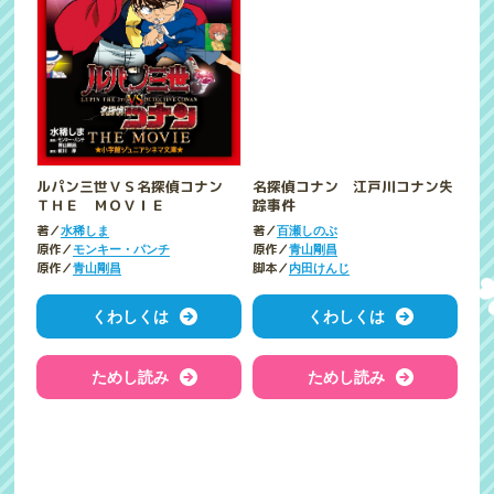
ルパン三世ＶＳ名探偵コナン
名探偵コナン 江戸川コナン失
ＴＨＥ ＭＯＶＩＥ
踪事件
著／
著／
水稀しま
百瀬しのぶ
原作／
原作／
モンキー・パンチ
青山剛昌
原作／
脚本／
青山剛昌
内田けんじ
くわしくは
くわしくは
ためし読み
ためし読み