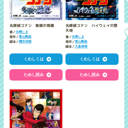
名探偵コナン 隻眼の残像
名探偵コナン ハイウェイの堕
天使
著／
水稀しま
原作／
著／
青山剛昌
水稀しま
脚本／
原作／
櫻井武晴
青山剛昌
脚本／
大倉崇裕
くわしくは
くわしくは
ためし読み
ためし読み