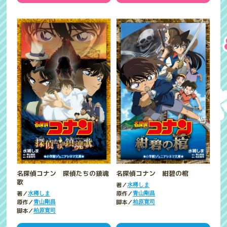
名探偵コナン 探偵たちの鎮魂
名探偵コナン 紺碧の棺
歌
著／
水稀しま
著／
原作／
水稀しま
青山剛昌
原作／
脚本／
青山剛昌
柏原寛司
脚本／
柏原寛司