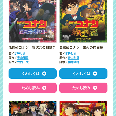
名探偵コナン 異次元の狙撃手
名探偵コナン 業火の向日葵
著／
著／
水稀しま
水稀しま
原作／
原作／
青山剛昌
青山剛昌
脚本／
脚本／
古内一成
櫻井武晴
くわしくは
くわしくは
ためし読み
ためし読み