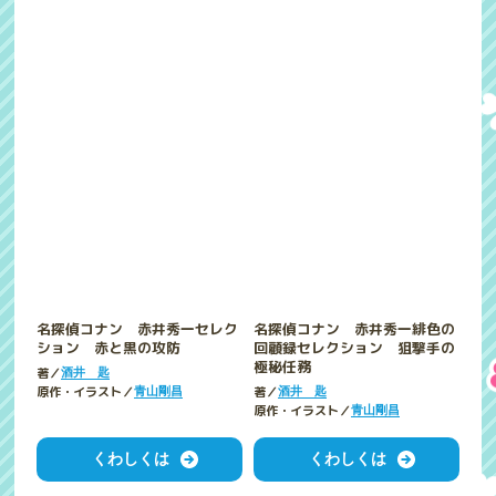
名探偵コナン 赤井秀一緋色の
名探偵コナン 赤井秀一セレク
回顧録セレクション 狙撃手の
ション 赤と黒の攻防
極秘任務
著／
酒井 匙
著／
原作・イラスト／
酒井 匙
青山剛昌
原作・イラスト／
青山剛昌
くわしくは
くわしくは