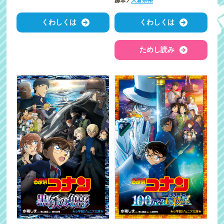
脚本／
大倉崇裕
くわしくは
くわしくは
ためし読み