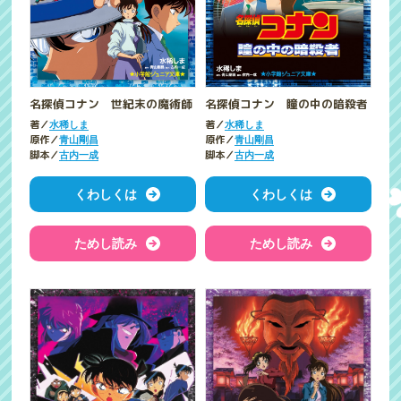
名探偵コナン 世紀末の魔術師
名探偵コナン 瞳の中の暗殺者
著／
著／
水稀しま
水稀しま
原作／
原作／
青山剛昌
青山剛昌
脚本／
脚本／
古内一成
古内一成
くわしくは
くわしくは
ためし読み
ためし読み