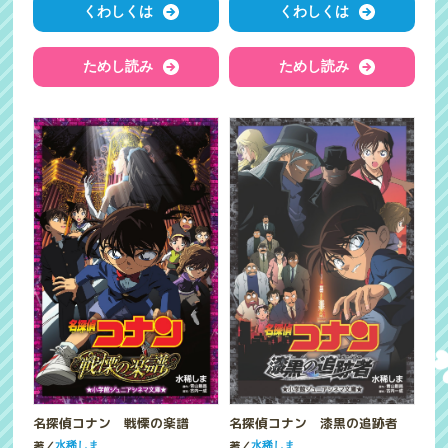
くわしくは
くわしくは
ためし読み
ためし読み
名探偵コナン 戦慄の楽譜
名探偵コナン 漆黒の追跡者
著／
著／
水稀しま
水稀しま