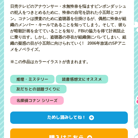
日売テレビのアナウンサー・水無怜奈を悩ますピンポンダッシュ
の犯人をつきとめるために、怜奈の自宅を訪れた小五郎とコナ
ン。コナンは捜査のために盗聴器を仕掛けるが、偶然に怜奈が組
織のメンバー・キールであることを知ってしまう。そして、彼ら
が暗殺計画を企てていることを知り、FBIの協力を得て計画阻止
に乗り出す。しかし、盗聴器の存在が組織側にバレてしまい、組
織の疑惑の目が小五郎に向けられていく! 2006年放送のSPアニ
メをノベライズ。
※この作品はカラーイラストが含まれます。
推理・ミステリー
読書感想文にオススメ
友だちとの話題づくりに
名探偵コナン シリーズ
ためし読みしてね！
購入はこちら