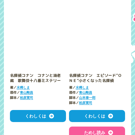
名探偵コナン コナンと海老
名探偵コナン エピソード”Ｏ
蔵 歌舞伎十八番ミステリー
ＮＥ”小さくなった名探偵
著／
著／
水稀しま
水稀しま
原作／
原作／
青山剛昌
青山剛昌
脚本／
脚本／
柏原寛司
山本泰一郎
脚本／
柏原寛司
くわしくは
くわしくは
ためし読み