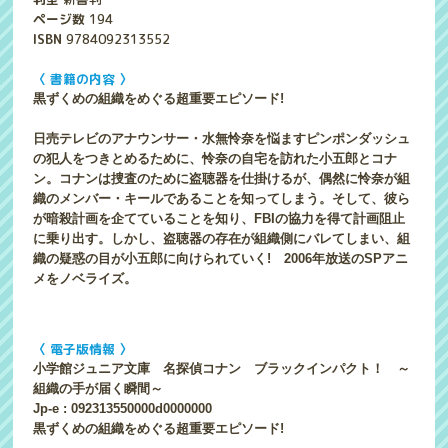
ページ数
194
ISBN
9784092313552
〈 書籍の内容 〉
黒ずくめの組織をめぐる超重要エピソード!
日売テレビのアナウンサー・水無怜奈を悩ますピンポンダッシュ
の犯人をつきとめるために、怜奈の自宅を訪れた小五郎とコナ
ン。コナンは捜査のために盗聴器を仕掛けるが、偶然に怜奈が組
織のメンバー・キールであることを知ってしまう。そして、彼ら
が暗殺計画を企てていることを知り、FBIの協力を得て計画阻止
に乗り出す。しかし、盗聴器の存在が組織側にバレてしまい、組
織の疑惑の目が小五郎に向けられていく! 2006年放送のSPアニ
メをノベライズ。
〈 電子版情報 〉
小学館ジュニア文庫 名探偵コナン ブラックインパクト！ ～
組織の手が届く瞬間～
Jp-e : 092313550000d0000000
黒ずくめの組織をめぐる超重要エピソード!