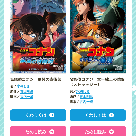
名探偵コナン 銀翼の奇術師
名探偵コナン 水平線上の陰謀
（ストラテジー）
著／
水稀しま
原作／
著／
青山剛昌
水稀しま
脚本／
原作／
古内一成
青山剛昌
脚本／
古内一成
くわしくは
くわしくは
ためし読み
ためし読み