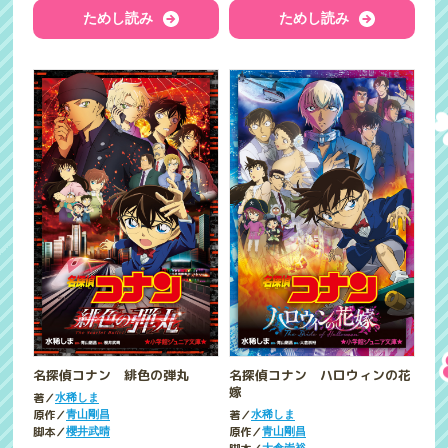
ためし読み
ためし読み
名探偵コナン 緋色の弾丸
名探偵コナン ハロウィンの花
嫁
著／
水稀しま
原作／
著／
青山剛昌
水稀しま
脚本／
原作／
櫻井武晴
青山剛昌