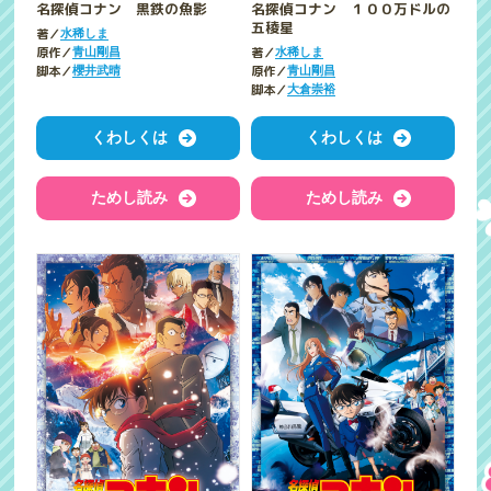
名探偵コナン 黒鉄の魚影
名探偵コナン １００万ドルの
五稜星
著／
水稀しま
原作／
著／
青山剛昌
水稀しま
脚本／
原作／
櫻井武晴
青山剛昌
脚本／
大倉崇裕
くわしくは
くわしくは
ためし読み
ためし読み