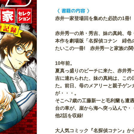
〈 書籍の内容 〉
赤井一家登場回を集めた必読の1冊!
赤井秀一の弟・秀吉、妹の真純、母
本作を劇場版「名探偵コナン 緋色
たいこの一冊! 赤井秀一と家族の関
10年前。
夏真っ盛りのビーチに来た、赤井秀
吉に連れられた、妹の真純は、この
た。前日、母のメアリーと親子ゲン
が・・・。
そこへ7歳の工藤新一と毛利蘭も遭
台の車が、崖から海へ突っ込んで・・
他2話を収録!
大人気コミック『名探偵コナン』か