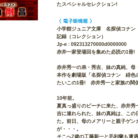
たスペシャルセレクション!
〈 電子版情報 〉
小学館ジュニア文庫 名探偵コナン
記録（コレクション）
Jp-e : 092313270000d0000000
赤井一家登場回を集めた必読の1冊!
赤井秀一の弟・秀吉、妹の真純、母
本作を劇場版「名探偵コナン 緋色
たいこの1冊! 赤井秀一と家族の関
10年前。
夏真っ盛りのビーチに来た、赤井秀
吉に連れられた、妹の真純は、この
た。前日、母のメアリーと親子ゲン
が・・・。
そこへ7歳の工藤新一と毛利蘭も遭