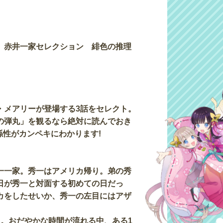
 赤井一家セレクション 緋色の推理
・メアリーが登場する3話をセレクト。
の弾丸」を観るなら絶対に読んでおき
係性がカンペキにわかります!
一一家。秀一はアメリカ帰り。弟の秀
日が秀一と対面する初めての日だっ
カをしたせいか、秀一の左目にはアザ
遇。おだやかな時間が流れる中、ある1