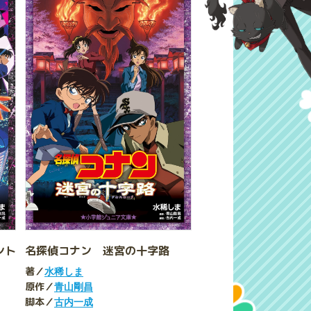
ント
名探偵コナン 迷宮の十字路
著／
水稀しま
原作／
青山剛昌
脚本／
古内一成