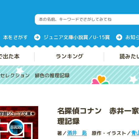
本をさがす
ジュニア文庫小説賞／U-15賞
お知
で出た本
ランキング
読みた
セレクション 緋色の推理記録
名探偵コナン 赤井一家
理記録
著／
原作・イラスト／
酒井 匙
青