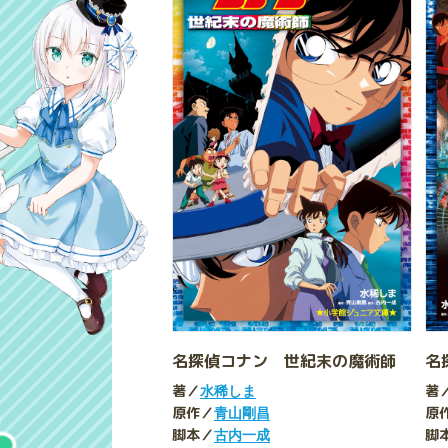
名探偵コナン 世紀末の魔術師
名
著／
著
水稀しま
原作／
原
青山剛昌
脚本／
脚
古内一成