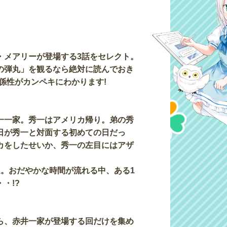
・メアリーが登場する3話をセレクト。
の弾丸」を観るなら絶対に読んでおき
係性がカンペキにわかります!
一一家。秀一はアメリカ帰り。弟の秀
日が秀一と対面する初めての日だっ
カをしたせいか、秀一の左目にはアザ
遇。おだやかな時間が流れる中、ある1
・!?
ら、赤井一家が登場する回だけを集め