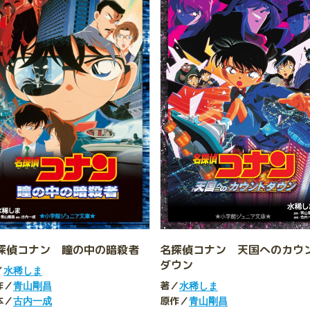
名探偵コナン 天国へのカウ
探偵コナン 瞳の中の暗殺者
ダウン
／
水稀しま
著／
作／
水稀しま
青山剛昌
原作／
本／
青山剛昌
古内一成