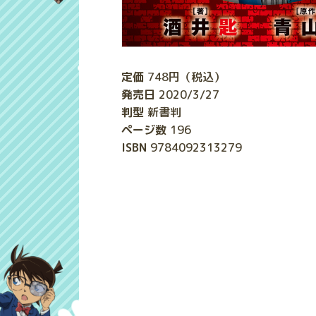
定価
748
円（税込）
発売日
2020/3/27
判型
新書判
ページ数
196
ISBN
9784092313279