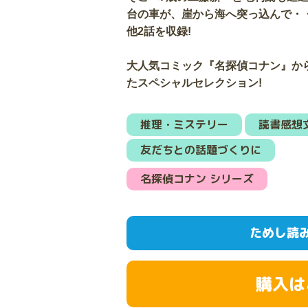
台の車が、崖から海へ突っ込んで・・
他2話を収録!
大人気コミック『名探偵コナン』か
たスペシャルセレクション!
推理・ミステリー
読書感想
友だちとの話題づくりに
名探偵コナン シリーズ
ためし読
購入は