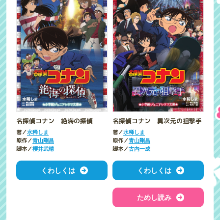
名探偵コナン 絶海の探偵
名探偵コナン 異次元の狙撃手
著／
著／
水稀しま
水稀しま
原作／
原作／
青山剛昌
青山剛昌
脚本／
脚本／
櫻井武晴
古内一成
くわしくは
くわしくは
ためし読み