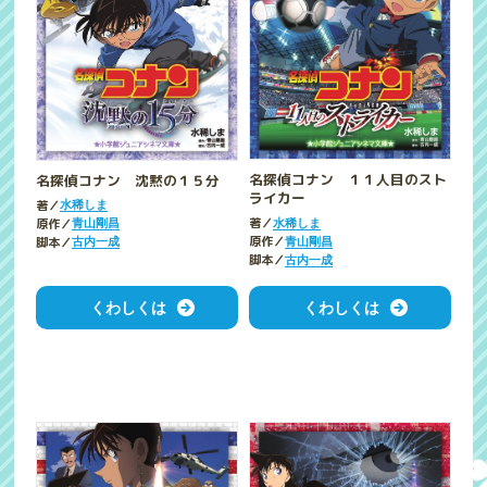
名探偵コナン １１人目のスト
名探偵コナン 沈黙の１５分
ライカー
著／
水稀しま
著／
原作／
水稀しま
青山剛昌
原作／
脚本／
青山剛昌
古内一成
脚本／
古内一成
くわしくは
くわしくは