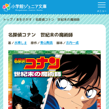
メニュー
トップ
/
本をさがす
/
名探偵コナン 世紀末の魔術師
名探偵コナン 世紀末の魔術師
著／
原作／
脚本／
水稀しま
青山剛昌
古内一成