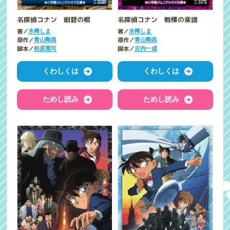
名探偵コナン 紺碧の棺
名探偵コナン 戦慄の楽譜
著／
著／
水稀しま
水稀しま
原作／
原作／
青山剛昌
青山剛昌
脚本／
脚本／
柏原寛司
古内一成
くわしくは
くわしくは
ためし読み
ためし読み