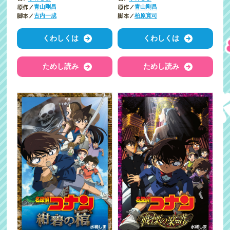
原作／
原作／
青山剛昌
青山剛昌
脚本／
脚本／
古内一成
柏原寛司
くわしくは
くわしくは
ためし読み
ためし読み