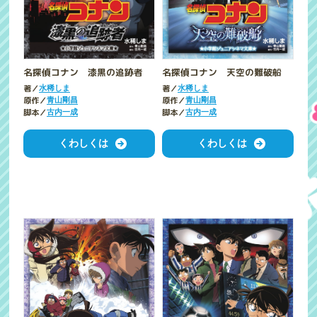
名探偵コナン 天空の難破船
名探偵コナン 漆黒の追跡者
著／
著／
水稀しま
水稀しま
原作／
原作／
青山剛昌
青山剛昌
脚本／
脚本／
古内一成
古内一成
くわしくは
くわしくは