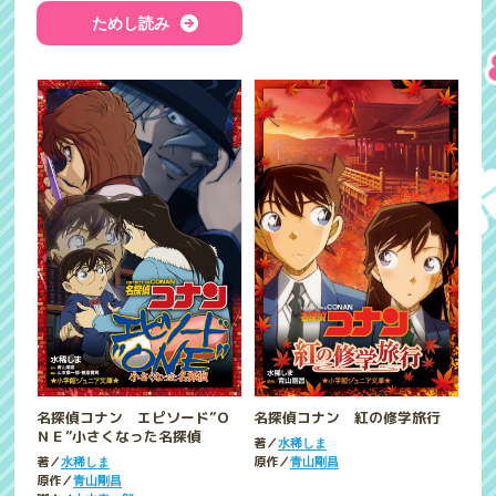
ためし読み
名探偵コナン エピソード”Ｏ
名探偵コナン 紅の修学旅行
ＮＥ”小さくなった名探偵
著／
水稀しま
著／
原作／
水稀しま
青山剛昌
原作／
青山剛昌