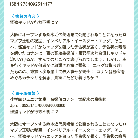
ISBN
9784092314177
〈 書籍の内容 〉
怪盗キッドが行方不明に!?
大阪にオープンする鈴木近代美術館で公開されることになったロ
マノフ王朝の秘宝、インペリアル・イースター・エッグ。そこ
へ、怪盗キッドからエッグを狙った予告状が届く。予告状の暗号
を解いたコナンは、西の高校生探偵・服部平次と合流しキッドを
追いかけるが、すんでのところで逃げられてしまう。しかし、空
を行くキッドが何者かに狙撃され海に墜落!! エッグは取り戻し
たものの、東京へ戻る船上で殺人事件が発生!! コナンは秘宝を
めぐるカラクリを解き、真実にたどり着けるか!?
〈 電子版情報 〉
小学館ジュニア文庫 名探偵コナン 世紀末の魔術師
Jp-e : 092314170000d0000000
怪盗キッドが行方不明に!?
大阪にオープンする鈴木近代美術館で公開されることになったロ
マノフ王朝の秘宝、インペリアル・イースター・エッグ。そこ
へ、怪盗キッドからエッグを狙った予告状が届く。予告状の暗号