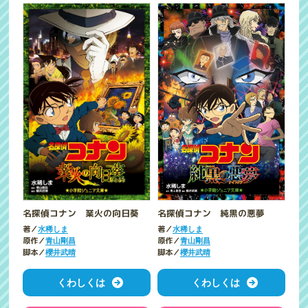
名探偵コナン 業火の向日葵
名探偵コナン 純黒の悪夢
著／
著／
水稀しま
水稀しま
原作／
原作／
青山剛昌
青山剛昌
脚本／
脚本／
櫻井武晴
櫻井武晴
くわしくは
くわしくは