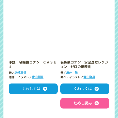
小説 名探偵コナン ＣＡＳＥ
名探偵コナン 安室透セレクシ
４
ョン ゼロの推理劇
著／
著／
浜崎達也
酒井 匙
原作・イラスト／
原作・イラスト／
青山剛昌
青山剛昌
くわしくは
くわしくは
ためし読み