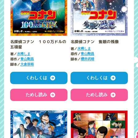
名探偵コナン １００万ドルの
名探偵コナン 隻眼の残像
五稜星
著／
水稀しま
著／
原作／
水稀しま
青山剛昌
原作／
脚本／
青山剛昌
櫻井武晴
脚本／
大倉崇裕
くわしくは
くわしくは
ためし読み
ためし読み