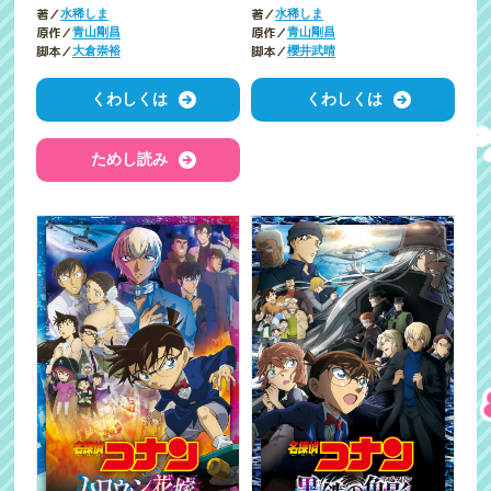
著／
著／
水稀しま
水稀しま
原作／
原作／
青山剛昌
青山剛昌
脚本／
脚本／
大倉崇裕
櫻井武晴
くわしくは
くわしくは
ためし読み