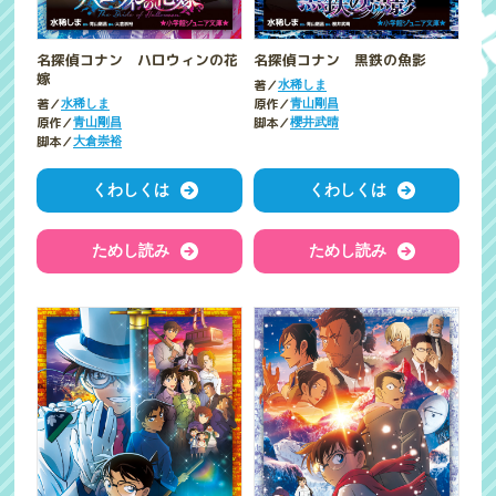
名探偵コナン ハロウィンの花
名探偵コナン 黒鉄の魚影
嫁
著／
水稀しま
著／
原作／
水稀しま
青山剛昌
原作／
脚本／
青山剛昌
櫻井武晴
脚本／
大倉崇裕
くわしくは
くわしくは
ためし読み
ためし読み