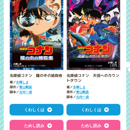
名探偵コナン 天国へのカウン
名探偵コナン 瞳の中の暗殺者
トダウン
著／
水稀しま
著／
原作／
水稀しま
青山剛昌
原作／
脚本／
青山剛昌
古内一成
脚本／
古内一成
くわしくは
くわしくは
ためし読み
ためし読み