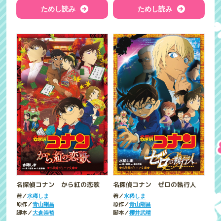
ためし読み
ためし読み
名探偵コナン から紅の恋歌
名探偵コナン ゼロの執行人
著／
著／
水稀しま
水稀しま
原作／
原作／
青山剛昌
青山剛昌
脚本／
脚本／
大倉崇裕
櫻井武晴