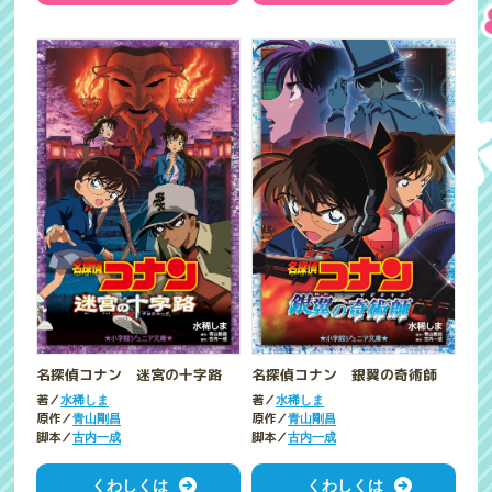
名探偵コナン 迷宮の十字路
名探偵コナン 銀翼の奇術師
著／
著／
水稀しま
水稀しま
原作／
原作／
青山剛昌
青山剛昌
脚本／
脚本／
古内一成
古内一成
くわしくは
くわしくは