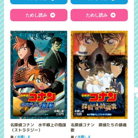
ためし読み
ためし読み
名探偵コナン 水平線上の陰謀
名探偵コナン 探偵たちの鎮魂
（ストラテジー）
歌
著／
著／
水稀しま
水稀しま