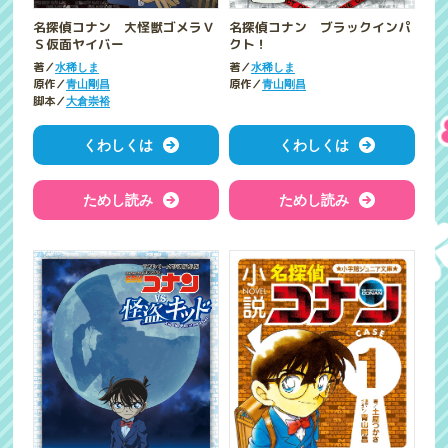
名探偵コナン 大怪獣ゴメラＶ
名探偵コナン ブラックインパ
Ｓ仮面ヤイバー
クト！
著／
著／
水稀しま
水稀しま
原作／
原作／
青山剛昌
青山剛昌
脚本／
大倉崇裕
くわしくは
くわしくは
ためし読み
ためし読み