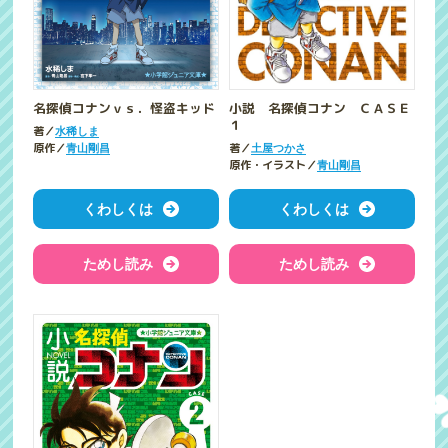
小説 名探偵コナン ＣＡＳＥ
名探偵コナンｖｓ．怪盗キッド
１
著／
水稀しま
著／
原作／
土屋つかさ
青山剛昌
原作・イラスト／
青山剛昌
くわしくは
くわしくは
ためし読み
ためし読み