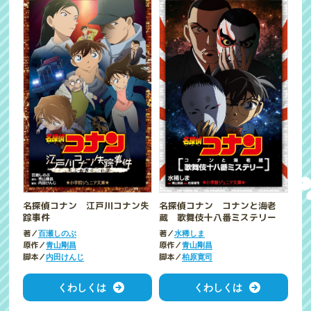
名探偵コナン 江戸川コナン失
名探偵コナン コナンと海老
踪事件
蔵 歌舞伎十八番ミステリー
著／
著／
百瀬しのぶ
水稀しま
原作／
原作／
青山剛昌
青山剛昌
脚本／
脚本／
内田けんじ
柏原寛司
くわしくは
くわしくは