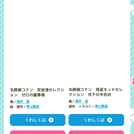
名探偵コナン 安室透セレクシ
名探偵コナン 怪盗キッドセレ
ョン ゼロの裏事情
クション 月下の予告状
著／
著／
酒井 匙
酒井 匙
絵・原作／
原作・イラスト／
青山剛昌
青山剛昌
くわしくは
くわしくは