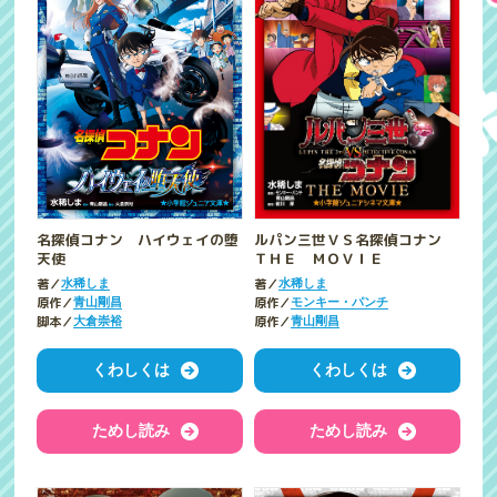
ルパン三世ＶＳ名探偵コナン
名探偵コナン ハイウェイの堕
ＴＨＥ ＭＯＶＩＥ
天使
著／
著／
水稀しま
水稀しま
原作／
原作／
モンキー・パンチ
青山剛昌
原作／
脚本／
青山剛昌
大倉崇裕
くわしくは
くわしくは
ためし読み
ためし読み