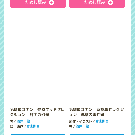
ためし読み
ためし読み
名探偵コナン 怪盗キッドセレ
名探偵コナン 京極真セレクシ
クション 月下の幻像
ョン 蹴撃の事件録
著／
原作・イラスト／
酒井 匙
青山剛昌
絵・原作／
著／
青山剛昌
酒井 匙