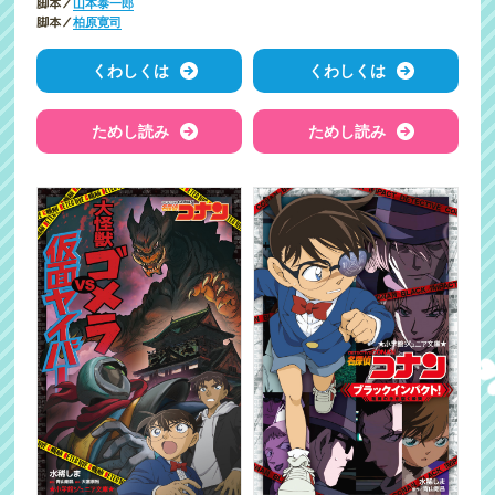
脚本／
山本泰一郎
脚本／
柏原寛司
くわしくは
くわしくは
ためし読み
ためし読み