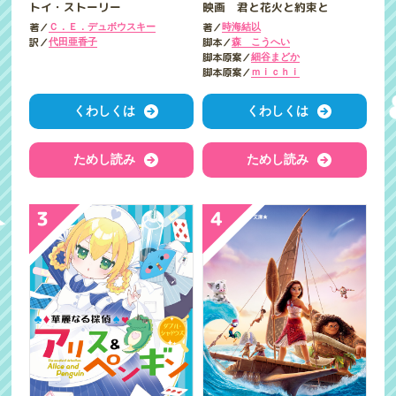
トイ・ストーリー
映画 君と花火と約束と
著／
著／
Ｃ．Ｅ．デュボウスキー
時海結以
訳／
脚本／
代田亜香子
森 こうへい
脚本原案／
細谷まどか
脚本原案／
ｍｉｃｈｉ
くわしくは
くわしくは
ためし読み
ためし読み