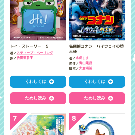
トイ・ストーリー ５
名探偵コナン ハイウェイの堕
天使
著／
スティーブ・ベーリング
訳／
著／
代田亜香子
水稀しま
原作／
青山剛昌
脚本／
大倉崇裕
くわしくは
くわしくは
ためし読み
ためし読み