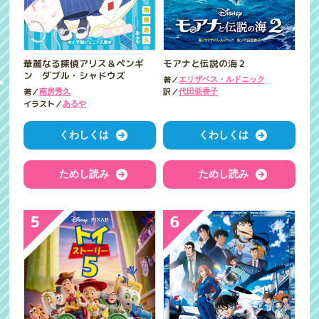
華麗なる探偵アリス＆ペンギ
モアナと伝説の海２
ン ダブル・シャドウズ
著／
エリザベス・ルドニック
著／
訳／
南房秀久
代田亜香子
イラスト／
あるや
くわしくは
くわしくは
ためし読み
ためし読み