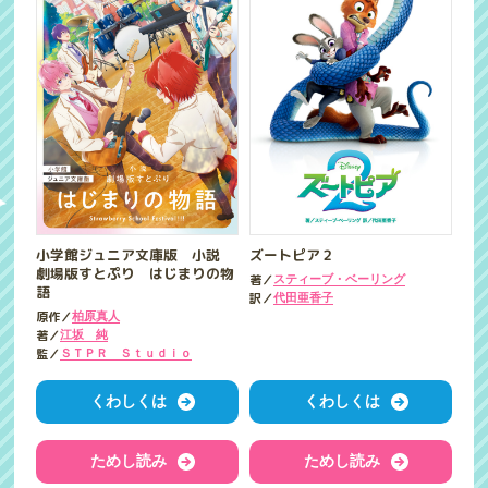
小学館ジュニア文庫版 小説
ズートピア２
劇場版すとぷり はじまりの物
著／
スティーブ・ベーリング
語
訳／
代田亜香子
原作／
柏原真人
著／
江坂 純
監／
ＳＴＰＲ Ｓｔｕｄｉｏ
くわしくは
くわしくは
ためし読み
ためし読み