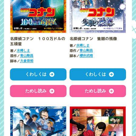
名探偵コナン １００万ドルの
名探偵コナン 隻眼の残像
五稜星
著／
水稀しま
著／
原作／
水稀しま
青山剛昌
原作／
脚本／
青山剛昌
櫻井武晴
脚本／
大倉崇裕
くわしくは
くわしくは
ためし読み
ためし読み