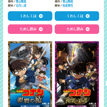
原作／
原作／
青山剛昌
青山剛昌
脚本／
脚本／
古内一成
柏原寛司
くわしくは
くわしくは
ためし読み
ためし読み