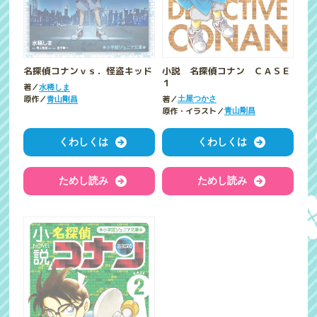
小説 名探偵コナン ＣＡＳＥ
名探偵コナンｖｓ．怪盗キッド
１
著／
水稀しま
著／
原作／
土屋つかさ
青山剛昌
原作・イラスト／
青山剛昌
くわしくは
くわしくは
ためし読み
ためし読み