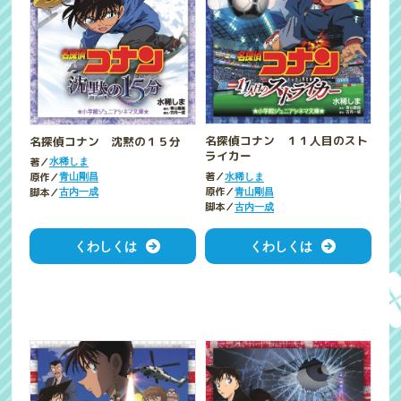
名探偵コナン １１人目のスト
名探偵コナン 沈黙の１５分
ライカー
著／
水稀しま
著／
原作／
水稀しま
青山剛昌
原作／
脚本／
青山剛昌
古内一成
脚本／
古内一成
くわしくは
くわしくは