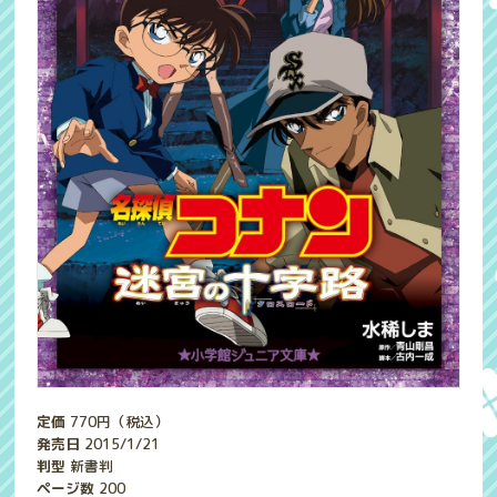
定価
770
円（税込）
発売日
2015/1/21
判型
新書判
ページ数
200