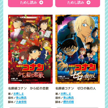
ためし読み
ためし読み
名探偵コナン から紅の恋歌
名探偵コナン ゼロの執行人
著／
著／
水稀しま
水稀しま
原作／
原作／
青山剛昌
青山剛昌
脚本／
脚本／
大倉崇裕
櫻井武晴