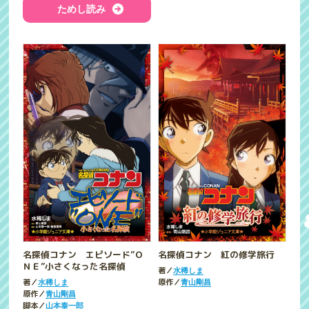
ためし読み
名探偵コナン エピソード”Ｏ
名探偵コナン 紅の修学旅行
ＮＥ”小さくなった名探偵
著／
水稀しま
著／
原作／
水稀しま
青山剛昌
原作／
青山剛昌
脚本／
山本泰一郎