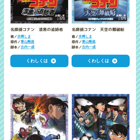
名探偵コナン 天空の難破船
名探偵コナン 漆黒の追跡者
著／
著／
水稀しま
水稀しま
原作／
原作／
青山剛昌
青山剛昌
脚本／
脚本／
古内一成
古内一成
くわしくは
くわしくは