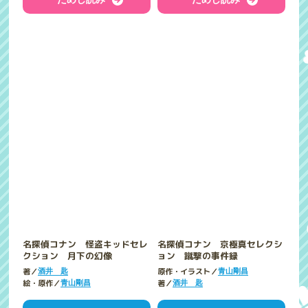
名探偵コナン 怪盗キッドセレ
名探偵コナン 京極真セレクシ
クション 月下の幻像
ョン 蹴撃の事件録
著／
原作・イラスト／
酒井 匙
青山剛昌
絵・原作／
著／
青山剛昌
酒井 匙