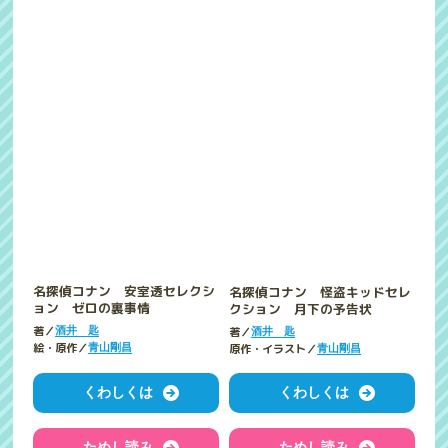
名探偵コナン 安室透セレクシ
名探偵コナン 怪盗キッドセレ
ョン ゼロの裏事情
クション 月下の予告状
著／
著／
酒井 匙
酒井 匙
絵・原作／
原作・イラスト／
青山剛昌
青山剛昌
くわしくは
くわしくは
ためし読み
ためし読み