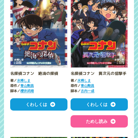
名探偵コナン 絶海の探偵
名探偵コナン 異次元の狙撃手
著／
著／
水稀しま
水稀しま
原作／
原作／
青山剛昌
青山剛昌
脚本／
脚本／
櫻井武晴
古内一成
くわしくは
くわしくは
ためし読み