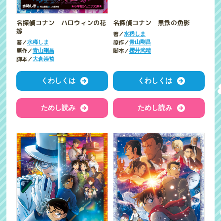
名探偵コナン ハロウィンの花
名探偵コナン 黒鉄の魚影
嫁
著／
水稀しま
著／
原作／
水稀しま
青山剛昌
原作／
脚本／
青山剛昌
櫻井武晴
脚本／
大倉崇裕
くわしくは
くわしくは
ためし読み
ためし読み