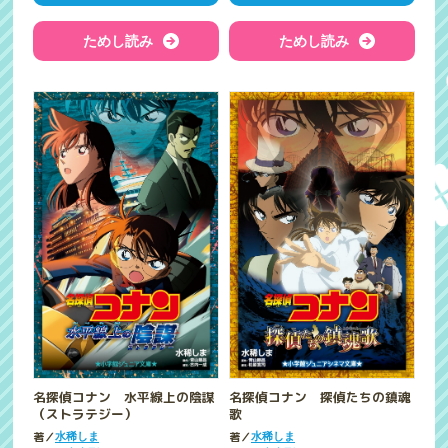
ためし読み
ためし読み
名探偵コナン 水平線上の陰謀
名探偵コナン 探偵たちの鎮魂
（ストラテジー）
歌
著／
著／
水稀しま
水稀しま