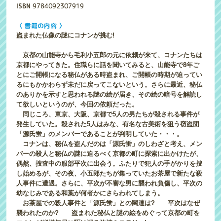
ISBN
9784092307919
〈 書籍の内容 〉
盗まれた仏像の謎にコナンが挑む!
京都の山能寺から毛利小五郎の元に依頼が来て、コナンたちは
京都にやってきた。住職らに話を聞いてみると、山能寺で8年ご
とにご開帳になる秘仏がある時盗まれ、ご開帳の時期が迫ってい
るにもかかわらず未だに戻ってこないという。さらに最近、秘仏
のありかを示すと思われる謎の絵が届き、その絵の暗号を解読し
て欲しいというのが、今回の依頼だった。
同じころ、東京、大阪、京都で5人の男たちが殺される事件が
発生していた。殺された5人はみな、有名な古美術を狙う窃盗団
「源氏蛍」のメンバーであることが判明していた・・・。
コナンは、秘仏を盗んだのは「源氏蛍」のしわざと考え、メン
バーの殺人と秘仏の謎に迫るべく京都の町に探索に出かけたが、
偶然、捜査中の服部平次に出会う。ふたりで犯人の手がかりを捜
し始めるが、その夜、小五郎たちが集っていたお茶屋で新たな殺
人事件に遭遇。さらに、平次が不審な男に襲われ負傷し、平次の
幼なじみである和葉が何者かにさらわれてしまう。
お茶屋での殺人事件と「源氏蛍」との関連は? 平次はなぜ
襲われたのか? 盗まれた秘仏と謎の絵をめぐって京都の町を