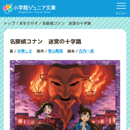
メニュー
トップ
/
本をさがす
/
名探偵コナン 迷宮の十字路
名探偵コナン 迷宮の十字路
著／
原作／
脚本／
水稀しま
青山剛昌
古内一成