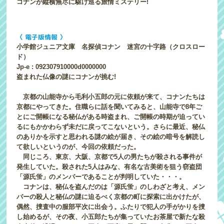
コナンが縦横無尽に駆け巡る旅情ミステリー!
〈 電子版情報 〉
小学館ジュニア文庫 名探偵コナン 迷宮の十字路（クロスロー
ド）
Jp-e : 092307910000d0000000
盗まれた仏像の謎にコナンが挑む!
京都の山能寺から毛利小五郎の元に依頼が来て、コナンたちは
京都にやってきた。住職らに話を聞いてみると、山能寺で8年ご
とにご開帳になる秘仏がある時盗まれ、ご開帳の時期が迫ってい
るにもかかわらず未だに戻ってこないという。さらに最近、秘仏
のありかを示すと思われる謎の絵が届き、その絵の暗号を解読し
て欲しいというのが、今回の依頼だった。
同じころ、東京、大阪、京都で5人の男たちが殺される事件が
発生していた。殺された5人はみな、有名な古美術を狙う窃盗団
「源氏蛍」のメンバーであることが判明していた・・・。
コナンは、秘仏を盗んだのは「源氏蛍」のしわざと考え、メン
バーの殺人と秘仏の謎に迫るべく京都の町に探索に出かけたが、
偶然、捜査中の服部平次に出会う。ふたりで犯人の手がかりを捜
し始めるが、その夜、小五郎たちが集っていたお茶屋で新たな殺