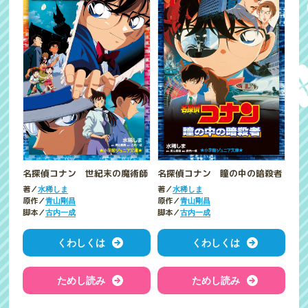
名探偵コナン 世紀末の魔術師
名探偵コナン 瞳の中の暗殺者
著／
著／
水稀しま
水稀しま
原作／
原作／
青山剛昌
青山剛昌
脚本／
脚本／
古内一成
古内一成
くわしくは
くわしくは
ためし読み
ためし読み