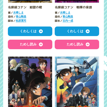
名探偵コナン 紺碧の棺
名探偵コナン 戦慄の楽譜
著／
著／
水稀しま
水稀しま
原作／
原作／
青山剛昌
青山剛昌
脚本／
脚本／
柏原寛司
古内一成
くわしくは
くわしくは
ためし読み
ためし読み