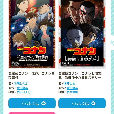
名探偵コナン 江戸川コナン失
名探偵コナン コナンと海老
踪事件
蔵 歌舞伎十八番ミステリー
著／
著／
百瀬しのぶ
水稀しま
原作／
原作／
青山剛昌
青山剛昌
脚本／
脚本／
内田けんじ
柏原寛司
くわしくは
くわしくは