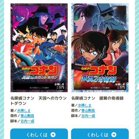
名探偵コナン 天国へのカウン
名探偵コナン 銀翼の奇術師
トダウン
著／
水稀しま
著／
原作／
水稀しま
青山剛昌
原作／
脚本／
青山剛昌
古内一成
脚本／
古内一成
くわしくは
くわしくは