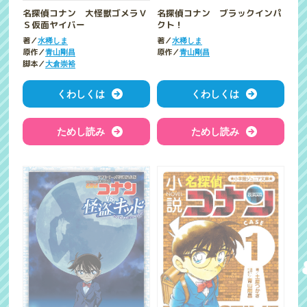
名探偵コナン 大怪獣ゴメラＶ
名探偵コナン ブラックインパ
Ｓ仮面ヤイバー
クト！
著／
著／
水稀しま
水稀しま
原作／
原作／
青山剛昌
青山剛昌
脚本／
大倉崇裕
くわしくは
くわしくは
ためし読み
ためし読み