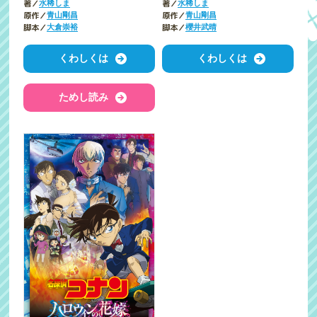
著／
著／
水稀しま
水稀しま
原作／
原作／
青山剛昌
青山剛昌
脚本／
脚本／
大倉崇裕
櫻井武晴
くわしくは
くわしくは
ためし読み