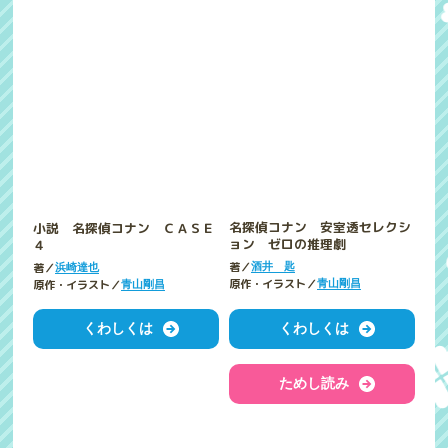
小説 名探偵コナン ＣＡＳＥ
名探偵コナン 安室透セレクシ
４
ョン ゼロの推理劇
著／
著／
浜崎達也
酒井 匙
原作・イラスト／
原作・イラスト／
青山剛昌
青山剛昌
くわしくは
くわしくは
ためし読み