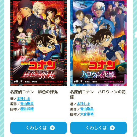
名探偵コナン 緋色の弾丸
名探偵コナン ハロウィンの花
嫁
著／
水稀しま
原作／
著／
青山剛昌
水稀しま
脚本／
原作／
櫻井武晴
青山剛昌
脚本／
大倉崇裕
くわしくは
くわしくは