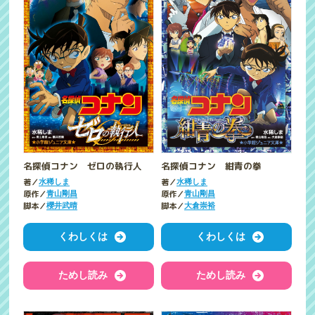
名探偵コナン ゼロの執行人
名探偵コナン 紺青の拳
著／
著／
水稀しま
水稀しま
原作／
原作／
青山剛昌
青山剛昌
脚本／
脚本／
櫻井武晴
大倉崇裕
くわしくは
くわしくは
ためし読み
ためし読み