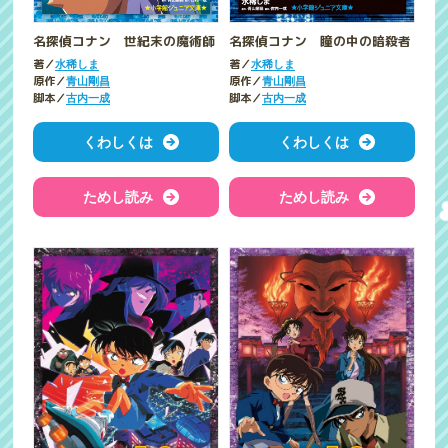
名探偵コナン 世紀末の魔術師
名探偵コナン 瞳の中の暗殺者
著／
著／
水稀しま
水稀しま
原作／
原作／
青山剛昌
青山剛昌
脚本／
脚本／
古内一成
古内一成
くわしくは
くわしくは
ためし読み
ためし読み