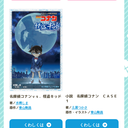
小説 名探偵コナン ＣＡＳＥ
名探偵コナンｖｓ．怪盗キッド
１
著／
水稀しま
著／
原作／
土屋つかさ
青山剛昌
原作・イラスト／
青山剛昌
くわしくは
くわしくは