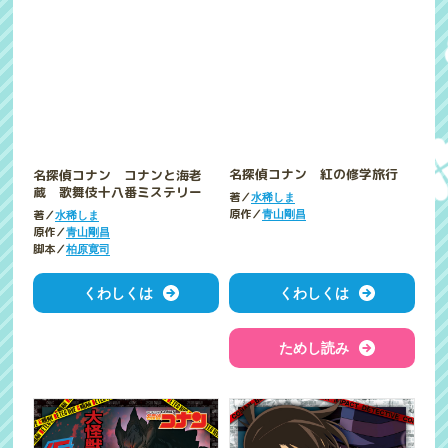
名探偵コナン コナンと海老
名探偵コナン 紅の修学旅行
蔵 歌舞伎十八番ミステリー
著／
水稀しま
著／
原作／
水稀しま
青山剛昌
原作／
青山剛昌
脚本／
柏原寛司
くわしくは
くわしくは
ためし読み