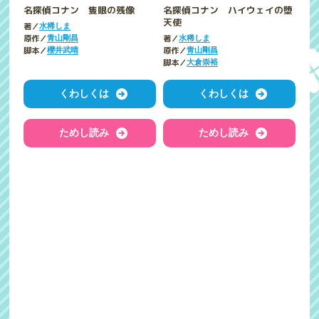
名探偵コナン 隻眼の残像
名探偵コナン ハイウェイの堕
天使
著／
水稀しま
原作／
著／
青山剛昌
水稀しま
脚本／
原作／
櫻井武晴
青山剛昌
脚本／
大倉崇裕
くわしくは
くわしくは
ためし読み
ためし読み