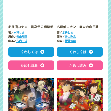
名探偵コナン 異次元の狙撃手
名探偵コナン 業火の向日葵
著／
著／
水稀しま
水稀しま
原作／
原作／
青山剛昌
青山剛昌
脚本／
脚本／
古内一成
櫻井武晴
くわしくは
くわしくは
ためし読み
ためし読み