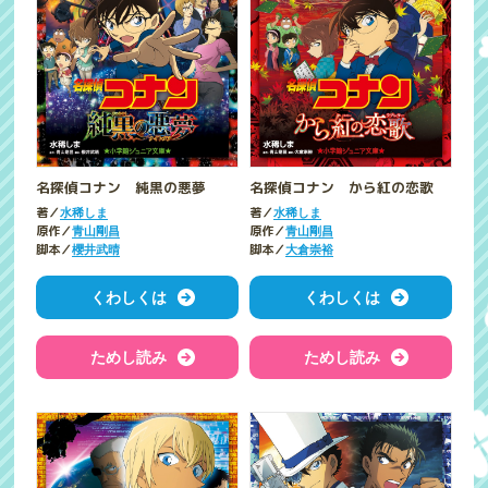
名探偵コナン 純黒の悪夢
名探偵コナン から紅の恋歌
著／
著／
水稀しま
水稀しま
原作／
原作／
青山剛昌
青山剛昌
脚本／
脚本／
櫻井武晴
大倉崇裕
くわしくは
くわしくは
ためし読み
ためし読み