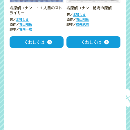
名探偵コナン １１人目のスト
名探偵コナン 絶海の探偵
ライカー
著／
水稀しま
著／
原作／
水稀しま
青山剛昌
原作／
脚本／
青山剛昌
櫻井武晴
脚本／
古内一成
くわしくは
くわしくは