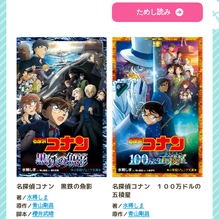
ためし読み
名探偵コナン 黒鉄の魚影
名探偵コナン １００万ドルの
五稜星
著／
水稀しま
原作／
著／
青山剛昌
水稀しま
脚本／
原作／
櫻井武晴
青山剛昌