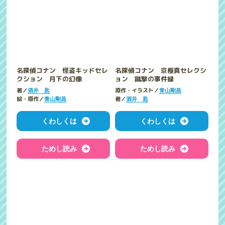
名探偵コナン 怪盗キッドセレ
名探偵コナン 京極真セレクシ
クション 月下の幻像
ョン 蹴撃の事件録
著／
原作・イラスト／
酒井 匙
青山剛昌
絵・原作／
著／
青山剛昌
酒井 匙
くわしくは
くわしくは
ためし読み
ためし読み