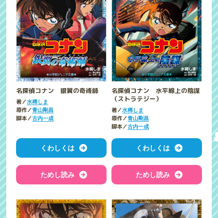
名探偵コナン 銀翼の奇術師
名探偵コナン 水平線上の陰謀
（ストラテジー）
著／
水稀しま
原作／
著／
青山剛昌
水稀しま
脚本／
原作／
古内一成
青山剛昌
脚本／
古内一成
くわしくは
くわしくは
ためし読み
ためし読み