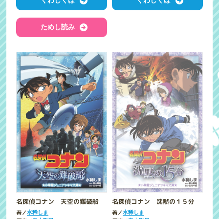
くわしくは
くわしくは
ためし読み
名探偵コナン 天空の難破船
名探偵コナン 沈黙の１５分
著／
著／
水稀しま
水稀しま