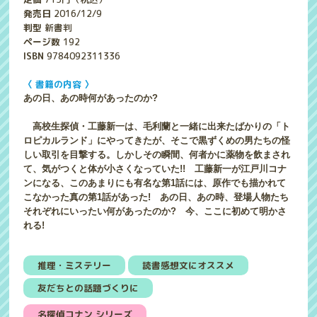
発売日
2016/12/9
判型
新書判
ページ数
192
ISBN
9784092311336
〈 書籍の内容 〉
あの日、あの時何があったのか?
高校生探偵・工藤新一は、毛利蘭と一緒に出来たばかりの「ト
ロピカルランド」にやってきたが、そこで黒ずくめの男たちの怪
しい取引を目撃する。しかしその瞬間、何者かに薬物を飲まされ
て、気がつくと体が小さくなっていた!! 工藤新一が江戸川コナ
ンになる、このあまりにも有名な第1話には、原作でも描かれて
こなかった真の第1話があった! あの日、あの時、登場人物たち
それぞれにいったい何があったのか? 今、ここに初めて明かさ
れる!
推理・ミステリー
読書感想文にオススメ
友だちとの話題づくりに
名探偵コナン シリーズ