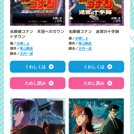
名探偵コナン 天国へのカウン
名探偵コナン 迷宮の十字路
トダウン
著／
水稀しま
著／
原作／
水稀しま
青山剛昌
原作／
脚本／
青山剛昌
古内一成
脚本／
古内一成
くわしくは
くわしくは
ためし読み
ためし読み