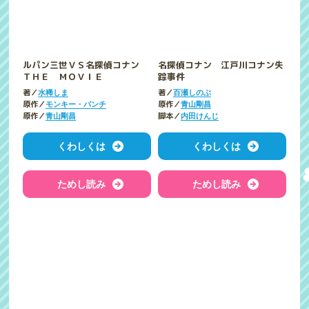
ルパン三世ＶＳ名探偵コナン
名探偵コナン 江戸川コナン失
ＴＨＥ ＭＯＶＩＥ
踪事件
著／
著／
水稀しま
百瀬しのぶ
原作／
原作／
モンキー・パンチ
青山剛昌
原作／
脚本／
青山剛昌
内田けんじ
くわしくは
くわしくは
ためし読み
ためし読み