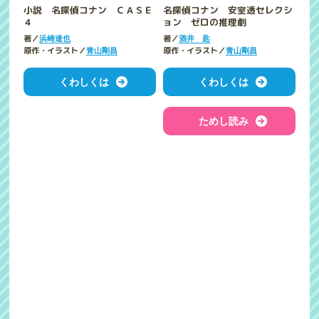
小説 名探偵コナン ＣＡＳＥ
名探偵コナン 安室透セレクシ
４
ョン ゼロの推理劇
著／
著／
浜崎達也
酒井 匙
原作・イラスト／
原作・イラスト／
青山剛昌
青山剛昌
くわしくは
くわしくは
ためし読み