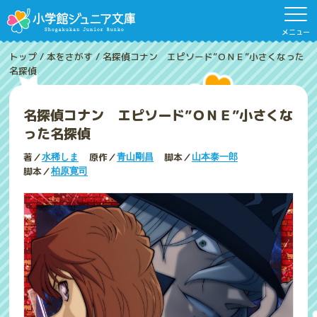
メニュー
トップ
/
本をさがす
/
名探偵コナン エピソード”ＯＮＥ”小さくなった
名探偵
名探偵コナン エピソード”ＯＮＥ”小さくな
った名探偵
著／
原作／
脚本／
水稀しま
青山剛昌
山本泰一郎
脚本／
柏原寛司