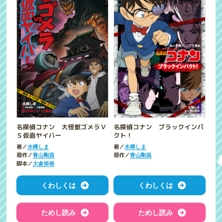
名探偵コナン 大怪獣ゴメラＶ
名探偵コナン ブラックインパ
Ｓ仮面ヤイバー
クト！
著／
著／
水稀しま
水稀しま
原作／
原作／
青山剛昌
青山剛昌
脚本／
大倉崇裕
くわしくは
くわしくは
ためし読み
ためし読み