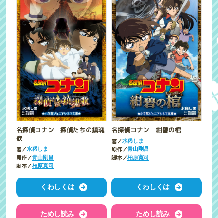
名探偵コナン 探偵たちの鎮魂
名探偵コナン 紺碧の棺
歌
著／
水稀しま
著／
原作／
水稀しま
青山剛昌
原作／
脚本／
青山剛昌
柏原寛司
脚本／
柏原寛司
くわしくは
くわしくは
ためし読み
ためし読み