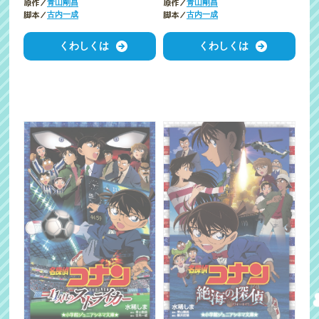
原作／
原作／
青山剛昌
青山剛昌
脚本／
脚本／
古内一成
古内一成
くわしくは
くわしくは