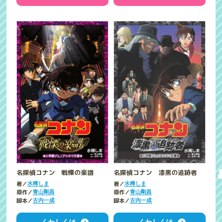
名探偵コナン 戦慄の楽譜
名探偵コナン 漆黒の追跡者
著／
著／
水稀しま
水稀しま
原作／
原作／
青山剛昌
青山剛昌
脚本／
脚本／
古内一成
古内一成