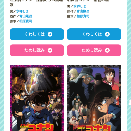
歌
著／
水稀しま
著／
原作／
水稀しま
青山剛昌
原作／
脚本／
青山剛昌
柏原寛司
脚本／
柏原寛司
くわしくは
くわしくは
ためし読み
ためし読み