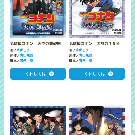
名探偵コナン 天空の難破船
名探偵コナン 沈黙の１５分
著／
著／
水稀しま
水稀しま
原作／
原作／
青山剛昌
青山剛昌
脚本／
脚本／
古内一成
古内一成
くわしくは
くわしくは