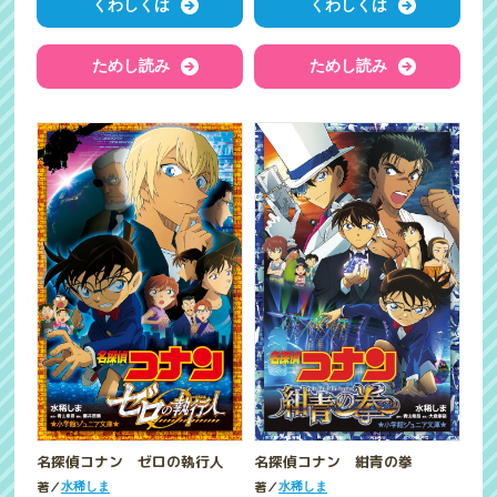
くわしくは
くわしくは
ためし読み
ためし読み
名探偵コナン ゼロの執行人
名探偵コナン 紺青の拳
著／
著／
水稀しま
水稀しま