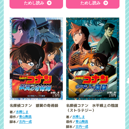
ためし読み
ためし読み
名探偵コナン 銀翼の奇術師
名探偵コナン 水平線上の陰謀
（ストラテジー）
著／
水稀しま
原作／
著／
青山剛昌
水稀しま
脚本／
原作／
古内一成
青山剛昌
脚本／
古内一成