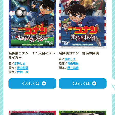
名探偵コナン １１人目のスト
名探偵コナン 絶海の探偵
ライカー
著／
水稀しま
著／
原作／
水稀しま
青山剛昌
原作／
脚本／
青山剛昌
櫻井武晴
脚本／
古内一成
くわしくは
くわしくは