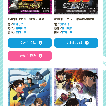
名探偵コナン 戦慄の楽譜
名探偵コナン 漆黒の追跡者
著／
著／
水稀しま
水稀しま
原作／
原作／
青山剛昌
青山剛昌
脚本／
脚本／
古内一成
古内一成
くわしくは
くわしくは
ためし読み