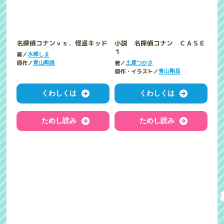
小説 名探偵コナン ＣＡＳＥ
名探偵コナンｖｓ．怪盗キッド
１
著／
水稀しま
著／
原作／
土屋つかさ
青山剛昌
原作・イラスト／
青山剛昌
くわしくは
くわしくは
ためし読み
ためし読み