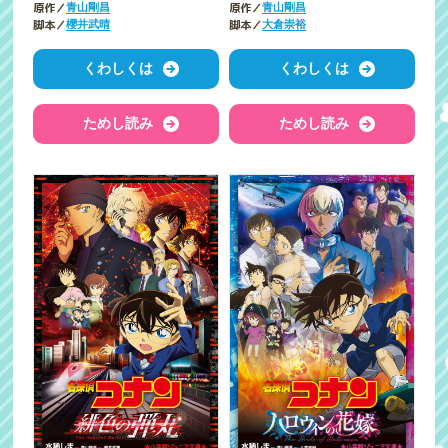
原作／
原作／
青山剛昌
青山剛昌
脚本／
脚本／
櫻井武晴
大倉崇裕
くわしくは
くわしくは
ためし読み
ためし読み