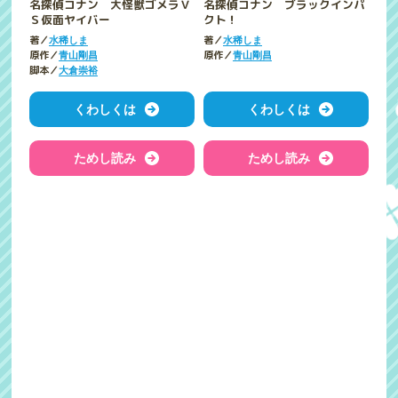
名探偵コナン 大怪獣ゴメラＶ
名探偵コナン ブラックインパ
Ｓ仮面ヤイバー
クト！
著／
著／
水稀しま
水稀しま
原作／
原作／
青山剛昌
青山剛昌
脚本／
大倉崇裕
くわしくは
くわしくは
ためし読み
ためし読み