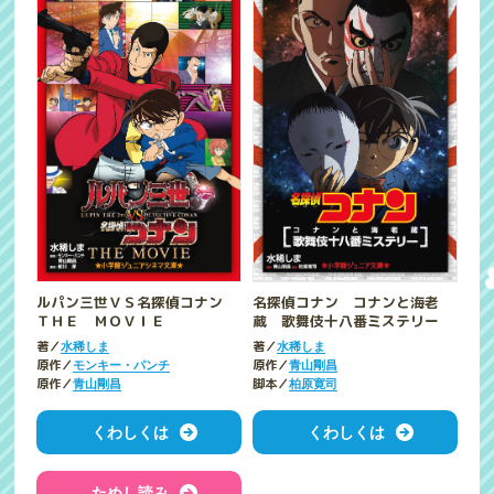
ルパン三世ＶＳ名探偵コナン
名探偵コナン コナンと海老
ＴＨＥ ＭＯＶＩＥ
蔵 歌舞伎十八番ミステリー
著／
著／
水稀しま
水稀しま
原作／
原作／
モンキー・パンチ
青山剛昌
原作／
脚本／
青山剛昌
柏原寛司
くわしくは
くわしくは
ためし読み