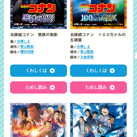
名探偵コナン 黒鉄の魚影
名探偵コナン １００万ドルの
五稜星
著／
水稀しま
原作／
著／
青山剛昌
水稀しま
脚本／
原作／
櫻井武晴
青山剛昌
脚本／
大倉崇裕
くわしくは
くわしくは
ためし読み
ためし読み