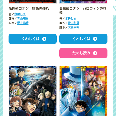
名探偵コナン 緋色の弾丸
名探偵コナン ハロウィンの花
嫁
著／
水稀しま
原作／
著／
青山剛昌
水稀しま
脚本／
原作／
櫻井武晴
青山剛昌
脚本／
大倉崇裕
くわしくは
くわしくは
ためし読み