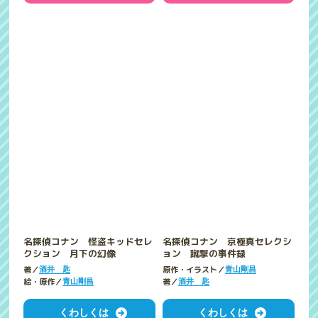
名探偵コナン 怪盗キッドセレ
名探偵コナン 京極真セレクシ
クション 月下の幻像
ョン 蹴撃の事件録
著／
原作・イラスト／
酒井 匙
青山剛昌
絵・原作／
著／
青山剛昌
酒井 匙
くわしくは
くわしくは