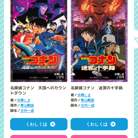
名探偵コナン 天国へのカウン
名探偵コナン 迷宮の十字路
トダウン
著／
水稀しま
著／
原作／
水稀しま
青山剛昌
原作／
脚本／
青山剛昌
古内一成
脚本／
古内一成
くわしくは
くわしくは