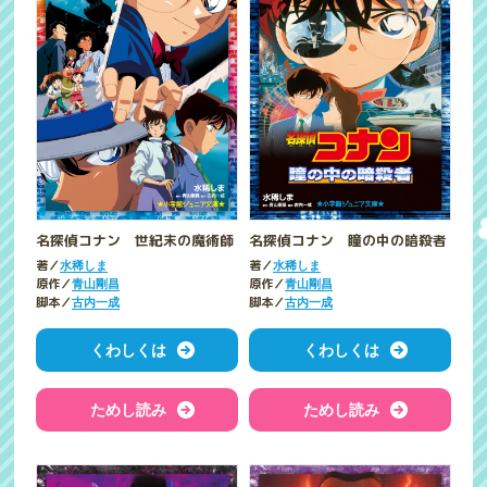
名探偵コナン 世紀末の魔術師
名探偵コナン 瞳の中の暗殺者
著／
著／
水稀しま
水稀しま
原作／
原作／
青山剛昌
青山剛昌
脚本／
脚本／
古内一成
古内一成
くわしくは
くわしくは
ためし読み
ためし読み