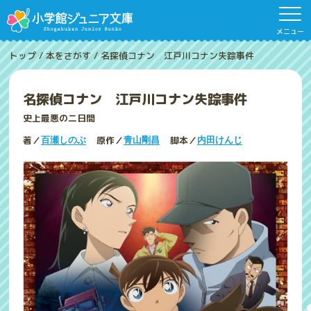
メニュー
トップ
/
本をさがす
/
名探偵コナン 江戸川コナン失踪事件
名探偵コナン 江戸川コナン失踪事件
史上最悪の二日間
著／
原作／
脚本／
百瀬しのぶ
青山剛昌
内田けんじ