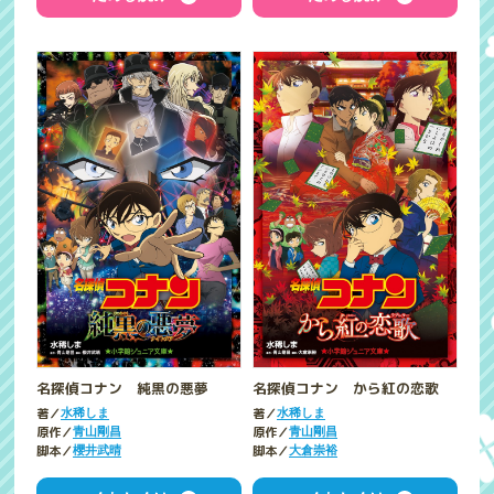
名探偵コナン 純黒の悪夢
名探偵コナン から紅の恋歌
著／
著／
水稀しま
水稀しま
原作／
原作／
青山剛昌
青山剛昌
脚本／
脚本／
櫻井武晴
大倉崇裕