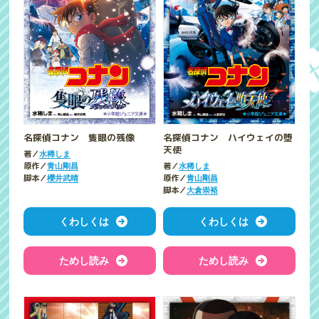
名探偵コナン 隻眼の残像
名探偵コナン ハイウェイの堕
天使
著／
水稀しま
原作／
著／
青山剛昌
水稀しま
脚本／
原作／
櫻井武晴
青山剛昌
脚本／
大倉崇裕
くわしくは
くわしくは
ためし読み
ためし読み