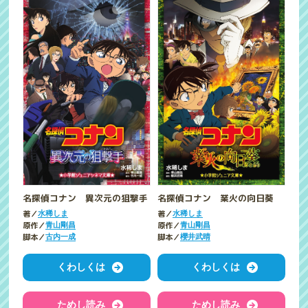
名探偵コナン 異次元の狙撃手
名探偵コナン 業火の向日葵
著／
著／
水稀しま
水稀しま
原作／
原作／
青山剛昌
青山剛昌
脚本／
脚本／
古内一成
櫻井武晴
くわしくは
くわしくは
ためし読み
ためし読み