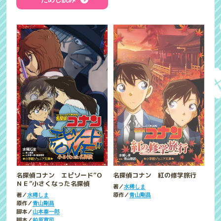
名探偵コナン エピソード”Ｏ
名探偵コナン 紅の修学旅行
ＮＥ”小さくなった名探偵
著／
水稀しま
著／
原作／
水稀しま
青山剛昌
原作／
青山剛昌
脚本／
山本泰一郎
脚本／
柏原寛司