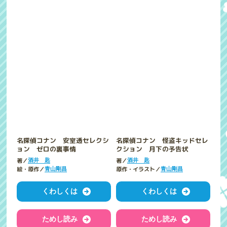
名探偵コナン 安室透セレクシ
名探偵コナン 怪盗キッドセレ
ョン ゼロの裏事情
クション 月下の予告状
著／
著／
酒井 匙
酒井 匙
絵・原作／
原作・イラスト／
青山剛昌
青山剛昌
くわしくは
くわしくは
ためし読み
ためし読み