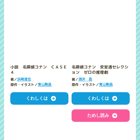
小説 名探偵コナン ＣＡＳＥ
名探偵コナン 安室透セレクシ
４
ョン ゼロの推理劇
著／
著／
浜崎達也
酒井 匙
原作・イラスト／
原作・イラスト／
青山剛昌
青山剛昌
くわしくは
くわしくは
ためし読み