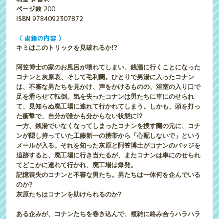
ページ数
200
ISBN
9784092307872
〈 書籍の内容 〉
キミはこのトリックを見破れるか!?
阿笠博士の家のお風呂が壊れてしまい、銭湯に行くことになった
コナンと灰原哀、そして毛利蘭。ひとりで男湯に入ったコナン
は、不審な男たちを見かけ、声をかけるものの、浴室の入り口で
足を滑らせて転倒。気を失ったコナンは男たちに車にのせられ
て、見知らぬ廃工場に連れて行かれてしまう。しかも、頭を打っ
た衝撃で、自分が誰かも分からない状態に!?
一方、銭湯でいなくなってしまったコナンを捜す蘭の元に、コナ
ンが隠し持っていた工藤新一の携帯から「心配しないで」という
メールが入る。それを知った灰原と阿笠博士がコナンのバッジを
追跡すると、廃工場に行き当たるが、またコナンは車にのせられ
てどこかに連れて行かれ、廃工場は爆発。
記憶喪失のコナンと不審な男たち。男たちは一体何を企んでいる
のか?
灰原たちはコナンを助けられるのか?
ある企みが、コナンたちを巻き込んで、複雑に絡み合うハラハラ