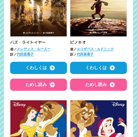
バズ・ライトイヤー
ピノキオ
著／
著／
メレディス・ルースー
エリザベス・ルドニック
訳／
訳／
代田亜香子
代田亜香子
くわしくは
くわしくは
ためし読み
ためし読み