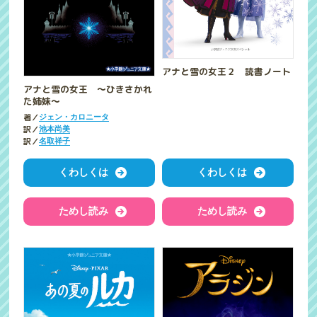
アナと雪の女王２ 読書ノート
アナと雪の女王 ～ひきさかれ
た姉妹～
著／
ジェン・カロニータ
訳／
池本尚美
訳／
名取祥子
くわしくは
くわしくは
ためし読み
ためし読み