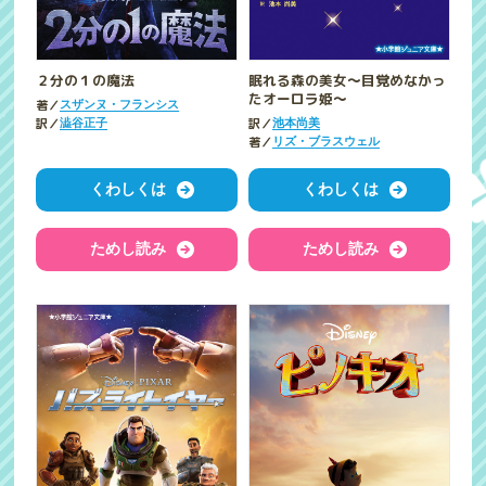
２分の１の魔法
眠れる森の美女～目覚めなかっ
たオーロラ姫～
著／
スザンヌ・フランシス
訳／
訳／
澁谷正子
池本尚美
著／
リズ・ブラスウェル
くわしくは
くわしくは
ためし読み
ためし読み