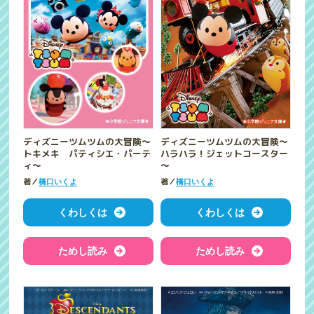
ディズニーツムツムの大冒険～
ディズニーツムツムの大冒険～
トキメキ パティシエ・パーテ
ハラハラ！ジェットコースター
ィ～
～
著／
著／
橋口いくよ
橋口いくよ
くわしくは
くわしくは
ためし読み
ためし読み