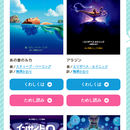
あの夏のルカ
アラジン
著／
著／
スティーブ・ベーリング
エリザベス・ルドニック
訳／
訳／
梅津かおり
梅津かおり
くわしくは
くわしくは
ためし読み
ためし読み