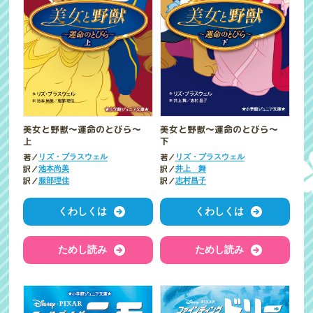
美女と野獣～運命のとびら～
美女と野獣～運命のとびら～
上
下
著／
著／
リズ・ブラスウェル
リズ・ブラスウェル
訳／
訳／
池本尚美
井上 舞
訳／
訳／
服部理佳
志村昌子
くわしくは
くわしくは
ためし読み
ためし読み