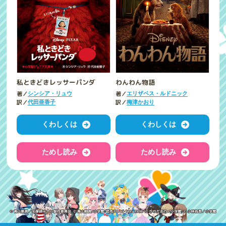
私ときどきレッサーパンダ
わんわん物語
著／
著／
シンシア・リュウ
エリザベス・ルドニック
訳／
訳／
代田亜香子
梅津かおり
くわしくは
くわしくは
ためし読み
ためし読み