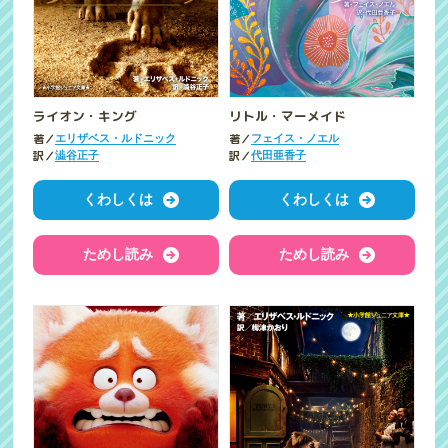
ライオン・キング
リトル・マーメイド
著／
著／
エリザベス・ルドニック
フェイス・ノエル
訳／
訳／
澁谷正子
代田亜香子
くわしくは
くわしくは
ためし読み
ためし読み