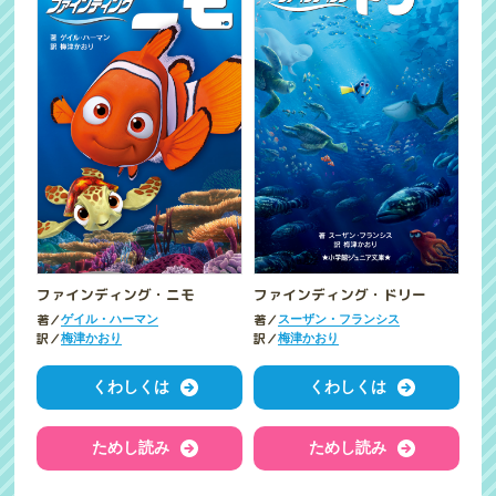
ファインディング・ニモ
ファインディング・ドリー
著／
著／
ゲイル・ハーマン
スーザン・フランシス
訳／
訳／
梅津かおり
梅津かおり
くわしくは
くわしくは
ためし読み
ためし読み