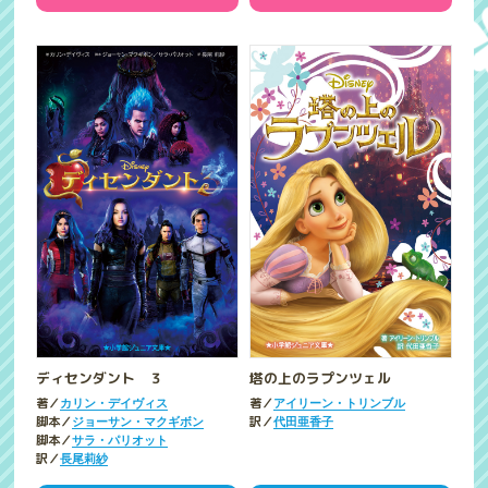
ディセンダント ３
塔の上のラプンツェル
著／
著／
カリン・デイヴィス
アイリーン・トリンブル
脚本／
訳／
ジョーサン・マクギボン
代田亜香子
脚本／
サラ・パリオット
訳／
長尾莉紗