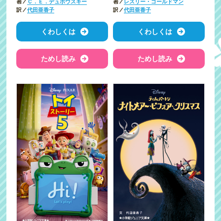
著／
著／
Ｃ．Ｅ．デュボウスキー
レスリー・ゴールドマン
訳／
訳／
代田亜香子
代田亜香子
くわしくは
くわしくは
ためし読み
ためし読み