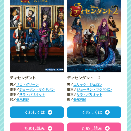
ディセンダント
ディセンダント ２
著／
著／
リコ・グリーン
エリック・ジェロン
脚本／
脚本／
ジョーサン・マクギボン
ジョーサン・マクギボン
脚本／
脚本／
サラ・パリオット
サラ・パリオット
訳／
訳／
長尾莉紗
長尾莉紗
くわしくは
くわしくは
ためし読み
ためし読み