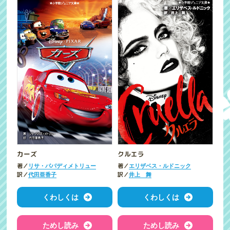
カーズ
クルエラ
著／
著／
リサ・パパディメトリュー
エリザベス・ルドニック
訳／
訳／
代田亜香子
井上 舞
くわしくは
くわしくは
ためし読み
ためし読み