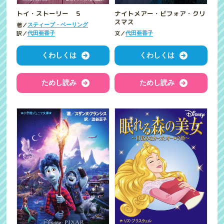
トイ・ストーリー ５
ナイトメアー・ビフォア・クリ
スマス
著／
スティーブ・ベーリング
訳／
文／
代田亜香子
代田亜香子
くわしくは
くわしくは
ためし読み
ためし読み