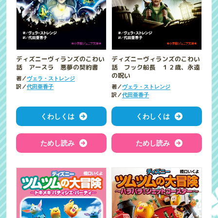
ディズニーヴィランズのこわい
ディズニーヴィランズのこわい
話 アースラ 悪夢の契約書
話 フック船長 １２歳、永遠
の呪い
著／
ヴェラ・ストレンジ
訳／
著／
代田亜香子
ヴェラ・ストレンジ
訳／
代田亜香子
くわしくは
くわしくは
ためし読み
ためし読み