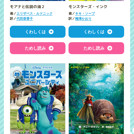
モアナと伝説の海２
モンスターズ・インク
著／
著／
エリザベス・ルドニック
キキ・ソープ
訳／
訳／
代田亜香子
梅津かおり
くわしくは
くわしくは
ためし読み
ためし読み