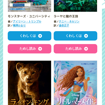
モンスターズ・ユニバーシティ
ラーヤと龍の王国
著／
著／
アイリーン・トリンブル
テニー・ネルソン
訳／
訳／
梅津かおり
澁谷正子
くわしくは
くわしくは
ためし読み
ためし読み