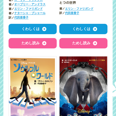
とつの世界
著／
オーブリー・アンドラス
著／
著／
エリン・ファリガンド
エリン・ファリガンド
訳／
著／
代田亜香子
ナターシャ・ブシャール
訳／
代田亜香子
くわしくは
くわしくは
ためし読み
ためし読み