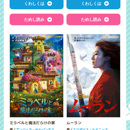
くわしくは
くわしくは
ためし読み
ためし読み
ミラベルと魔法だらけの家
ムーラン
著／
著／
アンジェラ・セルバンテス
エリザベス・ルドニック