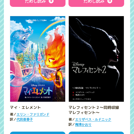
ためし読み
ためし読み
マイ・エレメント
マレフィセント２～同時収録
マレフィセント～
著／
エリン・ファリガンド
訳／
著／
代田亜香子
エリザベス・ルドニック
訳／
梅津かおり