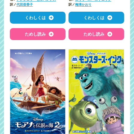
訳／
訳／
代田亜香子
梅津かおり
くわしくは
くわしくは
ためし読み
ためし読み