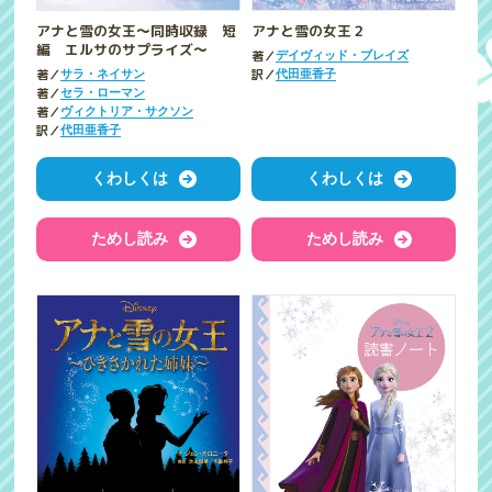
アナと雪の女王～同時収録 短
アナと雪の女王２
編 エルサのサプライズ～
著／
デイヴィッド・ブレイズ
著／
訳／
サラ・ネイサン
代田亜香子
著／
セラ・ローマン
著／
ヴィクトリア・サクソン
訳／
代田亜香子
くわしくは
くわしくは
ためし読み
ためし読み