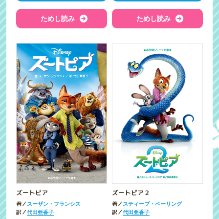
ためし読み
ためし読み
ズートピア
ズートピア２
著／
著／
スーザン・フランシス
スティーブ・ベーリング
訳／
訳／
代田亜香子
代田亜香子