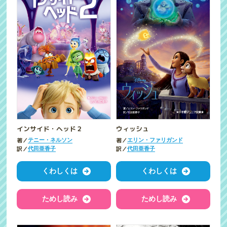
インサイド・ヘッド２
ウィッシュ
著／
著／
テニー・ネルソン
エリン・ファリガンド
訳／
訳／
代田亜香子
代田亜香子
くわしくは
くわしくは
ためし読み
ためし読み