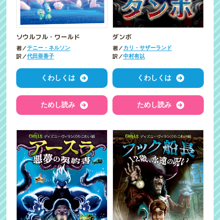
ソウルフル・ワールド
ダンボ
著／
著／
テニー・ネルソン
カリ・サザーランド
訳／
訳／
代田亜香子
中村有以
くわしくは
くわしくは
ためし読み
ためし読み