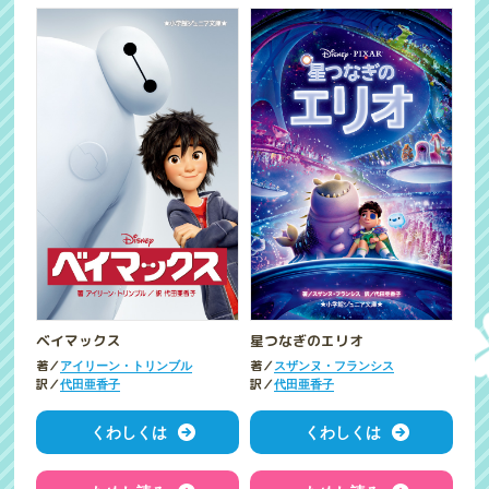
ベイマックス
星つなぎのエリオ
著／
著／
アイリーン・トリンブル
スザンヌ・フランシス
訳／
訳／
代田亜香子
代田亜香子
くわしくは
くわしくは