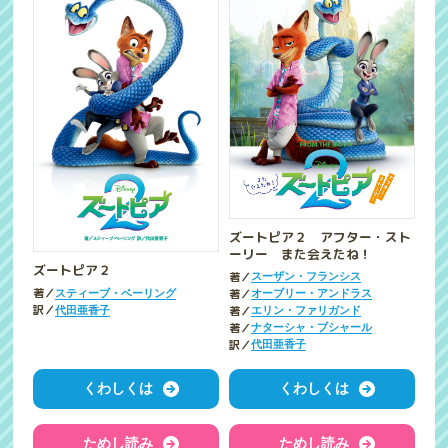
ズートピア２ アフター・スト
ーリー また会えたね！
ズートピア２
著／
スーザン・フランシス
著／
著／
スティーブ・ベーリング
オーブリー・アンドラス
訳／
著／
代田亜香子
エリン・ファリガンド
著／
ナターシャ・ブシャール
訳／
代田亜香子
くわしくは
くわしくは
ためし読み
ためし読み