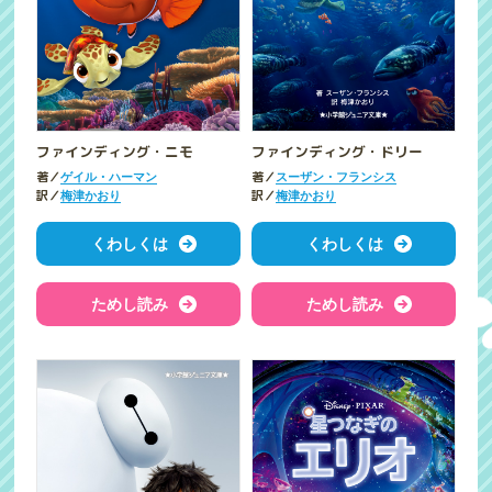
ファインディング・ニモ
ファインディング・ドリー
著／
著／
ゲイル・ハーマン
スーザン・フランシス
訳／
訳／
梅津かおり
梅津かおり
くわしくは
くわしくは
ためし読み
ためし読み