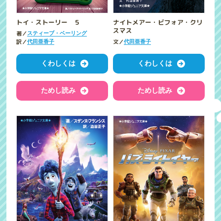
トイ・ストーリー ５
ナイトメアー・ビフォア・クリ
スマス
著／
スティーブ・ベーリング
訳／
文／
代田亜香子
代田亜香子
くわしくは
くわしくは
ためし読み
ためし読み