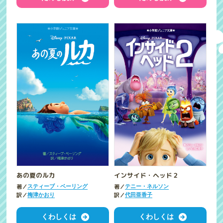
あの夏のルカ
インサイド・ヘッド２
著／
著／
スティーブ・ベーリング
テニー・ネルソン
訳／
訳／
梅津かおり
代田亜香子
くわしくは
くわしくは