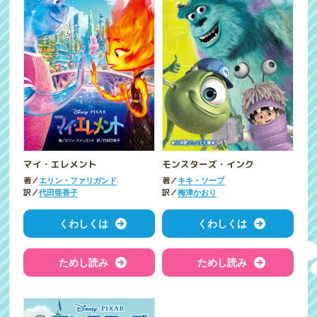
マイ・エレメント
モンスターズ・インク
著／
著／
エリン・ファリガンド
キキ・ソープ
訳／
訳／
代田亜香子
梅津かおり
くわしくは
くわしくは
ためし読み
ためし読み