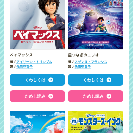
ベイマックス
星つなぎのエリオ
著／
著／
アイリーン・トリンブル
スザンヌ・フランシス
訳／
訳／
代田亜香子
代田亜香子
くわしくは
くわしくは
ためし読み
ためし読み