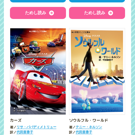
ためし読み
ためし読み
カーズ
ソウルフル・ワールド
著／
著／
リサ・パパディメトリュー
テニー・ネルソン
訳／
訳／
代田亜香子
代田亜香子