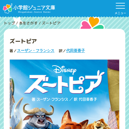
メニュー
トップ
/
本をさがす
/
ズートピア
ズートピア
著／
訳／
スーザン・フランシス
代田亜香子