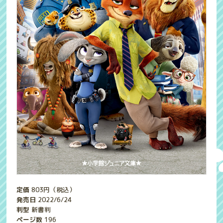
定価
803
円（税込）
発売日
2022/6/24
判型
新書判
ページ数
196