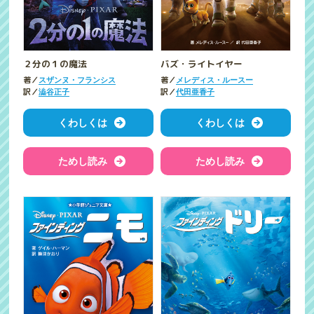
２分の１の魔法
バズ・ライトイヤー
著／
著／
スザンヌ・フランシス
メレディス・ルースー
訳／
訳／
澁谷正子
代田亜香子
くわしくは
くわしくは
ためし読み
ためし読み