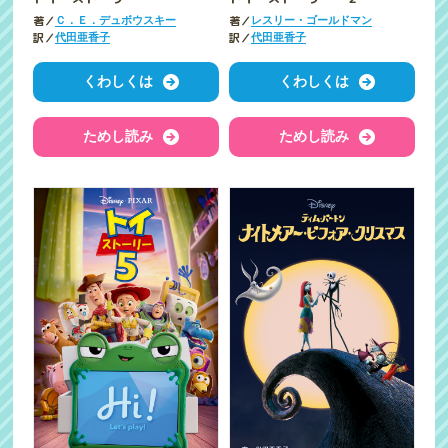
著／
著／
Ｃ．Ｅ．デュボウスキー
レスリー・ゴールドマン
訳／
訳／
代田亜香子
代田亜香子
くわしくは
くわしくは
ためし読み
ためし読み