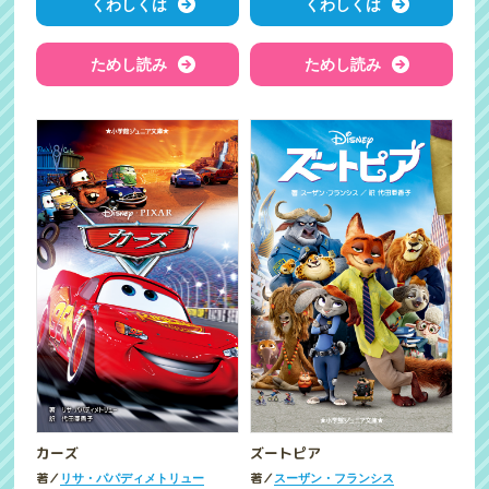
くわしくは
くわしくは
ためし読み
ためし読み
カーズ
ズートピア
著／
著／
リサ・パパディメトリュー
スーザン・フランシス