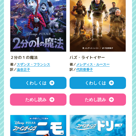
２分の１の魔法
バズ・ライトイヤー
著／
著／
スザンヌ・フランシス
メレディス・ルースー
訳／
訳／
澁谷正子
代田亜香子
くわしくは
くわしくは
ためし読み
ためし読み