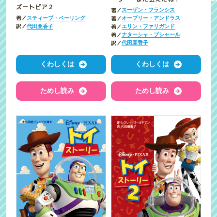
ズートピア２
著／
スーザン・フランシス
著／
著／
スティーブ・ベーリング
オーブリー・アンドラス
訳／
著／
代田亜香子
エリン・ファリガンド
著／
ナターシャ・ブシャール
訳／
代田亜香子
くわしくは
くわしくは
ためし読み
ためし読み