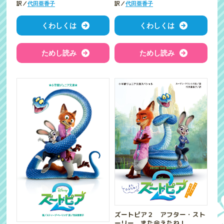
訳／
訳／
代田亜香子
代田亜香子
くわしくは
くわしくは
ためし読み
ためし読み
ズートピア２ アフター・スト
ーリー また会えたね！