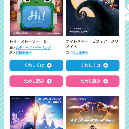
トイ・ストーリー ５
ナイトメアー・ビフォア・クリ
スマス
著／
スティーブ・ベーリング
訳／
文／
代田亜香子
代田亜香子
くわしくは
くわしくは
ためし読み
ためし読み