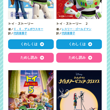
トイ・ストーリー
トイ・ストーリー ２
著／
著／
Ｃ．Ｅ．デュボウスキー
レスリー・ゴールドマン
訳／
訳／
代田亜香子
代田亜香子
くわしくは
くわしくは
ためし読み
ためし読み