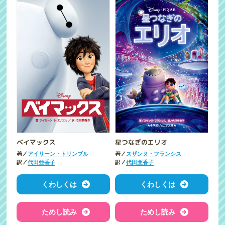
ベイマックス
星つなぎのエリオ
著／
著／
アイリーン・トリンブル
スザンヌ・フランシス
訳／
訳／
代田亜香子
代田亜香子
くわしくは
くわしくは
ためし読み
ためし読み