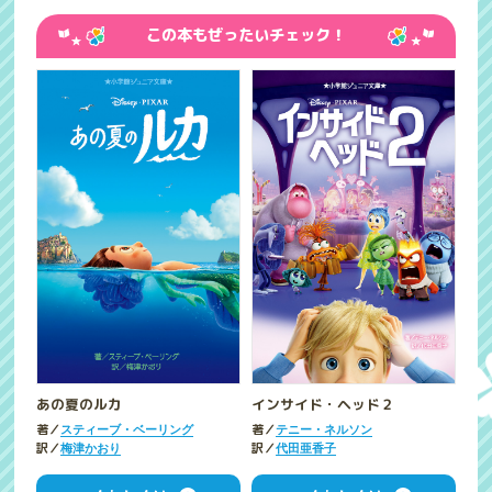
この本もぜったいチェック！
あの夏のルカ
インサイド・ヘッド２
著／
著／
スティーブ・ベーリング
テニー・ネルソン
訳／
訳／
梅津かおり
代田亜香子