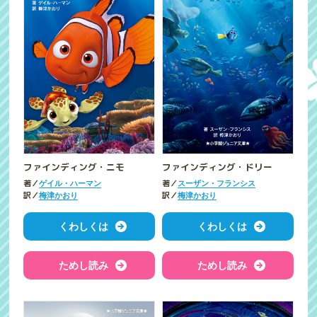
ファインディング・ニモ
ファインディング・ドリー
著／
著／
ゲイル・ハーマン
スーザン・フランシス
訳／
訳／
梅津かおり
梅津かおり
くわしくは
くわしくは
ためし読み
ためし読み