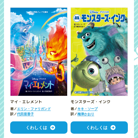
マイ・エレメント
モンスターズ・インク
著／
著／
エリン・ファリガンド
キキ・ソープ
訳／
訳／
代田亜香子
梅津かおり
くわしくは
くわしくは