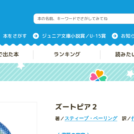
本をさがす
ジュニア文庫小説賞／U-15賞
お知
で出た本
ランキング
読みた
ズートピア２
著／
訳／
スティーブ・ベーリング