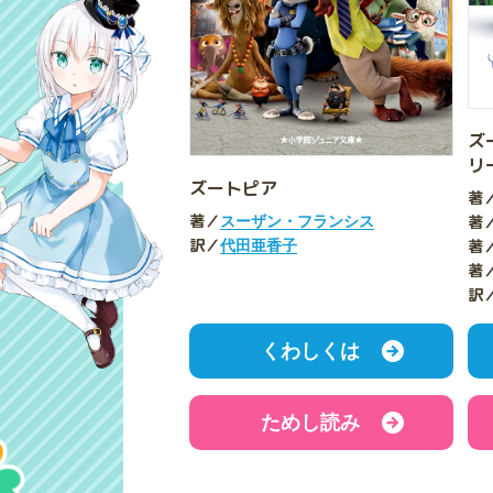
ズ
リ
ズートピア
著
著／
著
スーザン・フランシス
訳／
著
代田亜香子
著
訳
くわしくは
ためし読み