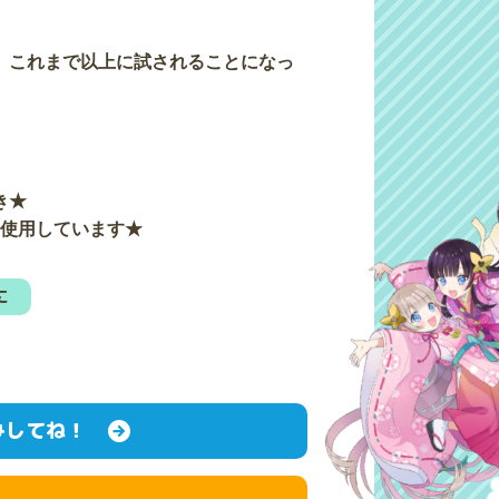
、これまで以上に試されることになっ
き★
を使用しています★
に
みしてね！