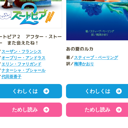
ートピア２ アフター・ストー
ー また会えたね！
あの夏のルカ
／
スーザン・フランシス
著／
／
スティーブ・ベーリング
オーブリー・アンドラス
訳／
／
梅津かおり
エリン・ファリガンド
／
ナターシャ・ブシャール
／
代田亜香子
くわしくは
くわしくは
ためし読み
ためし読み