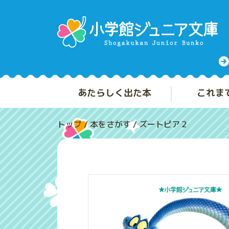
あたらしく出た本
これま
トップ
/
本をさがす
/
ズートピア２