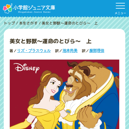
メニュー
トップ
/
本をさがす
/
美女と野獣～運命のとびら～ 上
美女と野獣～運命のとびら～ 上
著／
訳／
訳／
リズ・ブラスウェル
池本尚美
服部理佳