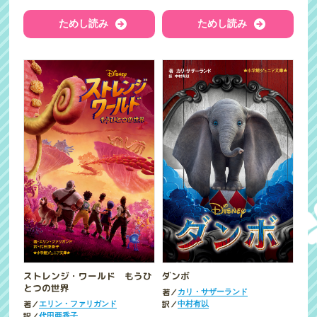
ためし読み
ためし読み
ストレンジ・ワールド もうひ
ダンボ
とつの世界
著／
カリ・サザーランド
著／
訳／
エリン・ファリガンド
中村有以
訳／
代田亜香子