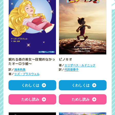
眠れる森の美女～目覚めなかっ
ピノキオ
たオーロラ姫～
著／
エリザベス・ルドニック
訳／
訳／
池本尚美
代田亜香子
著／
リズ・ブラスウェル
くわしくは
くわしくは
ためし読み
ためし読み