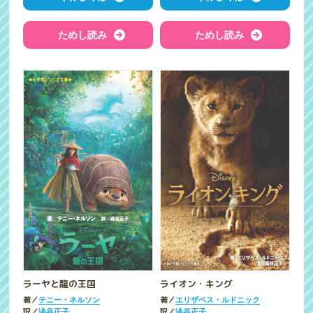
ためし読み
ためし読み
ラーヤと龍の王国
ライオン・キング
著／
著／
テニー・ネルソン
エリザベス・ルドニック
訳／
訳／
澁谷正子
澁谷正子