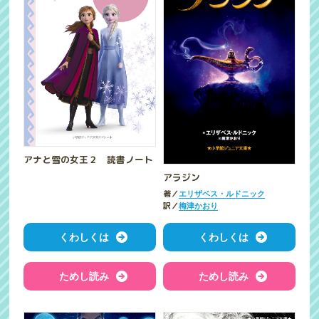
アナと雪の女王２ 読書ノート
アラジン
著／
エリザベス・ルドニック
訳／
梅津かおり
くわしくは
くわしくは
ためし読み
ためし読み