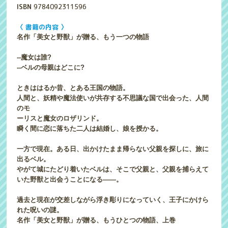
ISBN
9784092311596
〈 書籍の内容 〉
名作「美女と野獣」が贈る、もう一つの物語
--魔女は誰?
--ベルの母親はどこに?
ときははるか昔、とある王国の物語。
人間と、妖精や魔法使いが共存する不思議な国で出会った、人間
のモ
ーリスと魔女のロザリンド。
瞬く間に恋に落ちた二人は結婚し、娘を授かる。
一方で現在。ある日、出かけたまま帰らない父親を探しに、旅に
出るベル。
やがて城にたどり着いたベルは、そこで父親と、父親を捕らえて
いた野獣と出会うことになる――。
過去と現在が交差しながら浮き彫りになっていく、王子にかけら
れた呪いの謎。
名作「美女と野獣」が贈る、もうひとつの物語、上巻