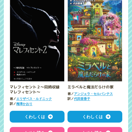
マレフィセント２～同時収録
ミラベルと魔法だらけの家
マレフィセント～
著／
アンジェラ・セルバンテス
著／
訳／
エリザベス・ルドニック
代田亜香子
訳／
梅津かおり
くわしくは
くわしくは