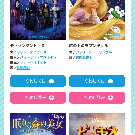
ディセンダント ３
塔の上のラプンツェル
著／
著／
カリン・デイヴィス
アイリーン・トリンブル
脚本／
訳／
ジョーサン・マクギボン
代田亜香子
脚本／
サラ・パリオット
訳／
長尾莉紗
くわしくは
くわしくは
ためし読み
ためし読み