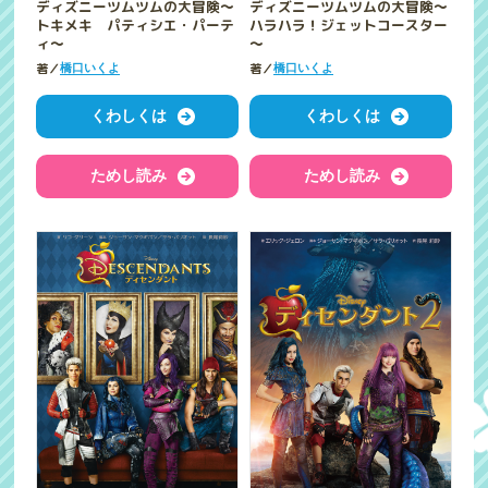
ディズニーツムツムの大冒険～
ディズニーツムツムの大冒険～
トキメキ パティシエ・パーテ
ハラハラ！ジェットコースター
ィ～
～
著／
著／
橋口いくよ
橋口いくよ
くわしくは
くわしくは
ためし読み
ためし読み