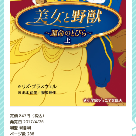
定価
847
円（税込）
発売日
2017/4/26
判型
新書判
ページ数
288