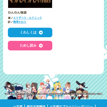
わんわん物語
著／
エリザベス・ルドニック
訳／
梅津かおり
くわしくは
ためし読み
小学館
雑誌定期購読
小学館のプライバシーポリシー