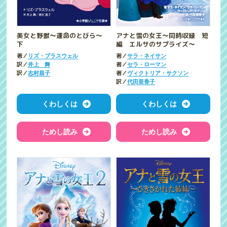
美女と野獣～運命のとびら～
アナと雪の女王～同時収録 短
下
編 エルサのサプライズ～
著／
著／
リズ・ブラスウェル
サラ・ネイサン
訳／
著／
井上 舞
セラ・ローマン
訳／
著／
志村昌子
ヴィクトリア・サクソン
訳／
代田亜香子
くわしくは
くわしくは
ためし読み
ためし読み