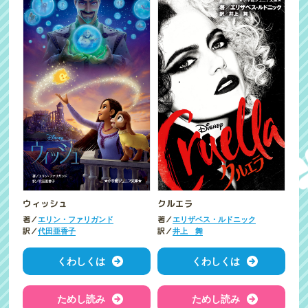
ウィッシュ
クルエラ
著／
著／
エリン・ファリガンド
エリザベス・ルドニック
訳／
訳／
代田亜香子
井上 舞
くわしくは
くわしくは
ためし読み
ためし読み