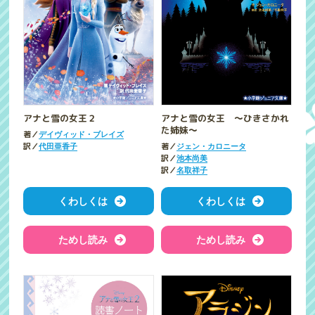
アナと雪の女王２
アナと雪の女王 ～ひきさかれ
た姉妹～
著／
デイヴィッド・ブレイズ
訳／
著／
代田亜香子
ジェン・カロニータ
訳／
池本尚美
訳／
名取祥子
くわしくは
くわしくは
ためし読み
ためし読み