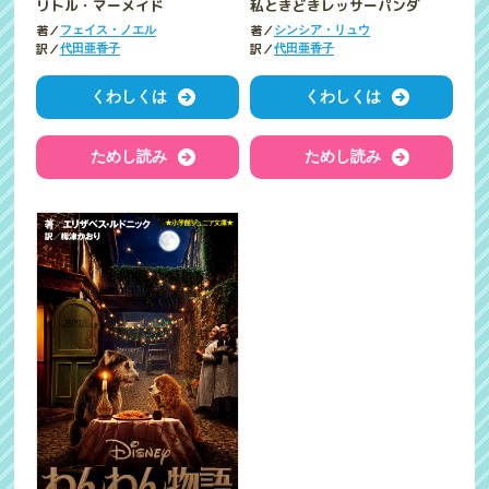
リトル・マーメイド
私ときどきレッサーパンダ
著／
著／
フェイス・ノエル
シンシア・リュウ
訳／
訳／
代田亜香子
代田亜香子
くわしくは
くわしくは
ためし読み
ためし読み