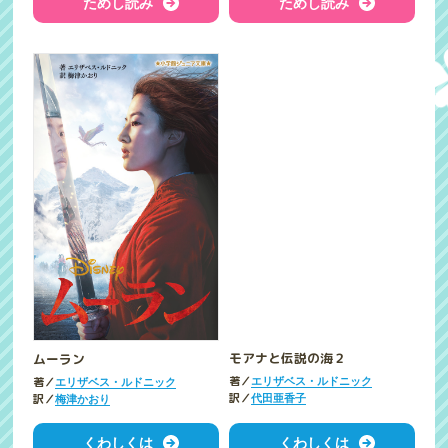
ためし読み
ためし読み
ムーラン
モアナと伝説の海２
著／
著／
エリザベス・ルドニック
エリザベス・ルドニック
訳／
訳／
梅津かおり
代田亜香子
くわしくは
くわしくは