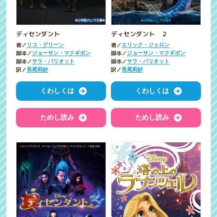
ディセンダント
ディセンダント ２
著／
著／
リコ・グリーン
エリック・ジェロン
脚本／
脚本／
ジョーサン・マクギボン
ジョーサン・マクギボン
脚本／
脚本／
サラ・パリオット
サラ・パリオット
訳／
訳／
長尾莉紗
長尾莉紗
くわしくは
くわしくは
ためし読み
ためし読み