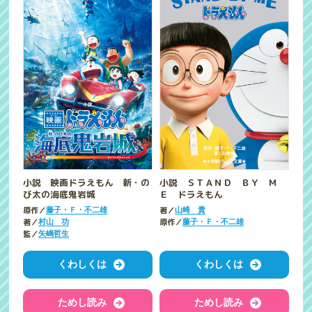
小説 映画ドラえもん 新・の
小説 ＳＴＡＮＤ ＢＹ Ｍ
び太の海底鬼岩城
Ｅ ドラえもん
原作／
著／
藤子・Ｆ・不二雄
山崎 貴
著／
原作／
村山 功
藤子・Ｆ・不二雄
監／
矢嶋哲生
くわしくは
くわしくは
ためし読み
ためし読み