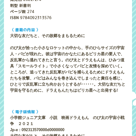
判型
新書判
ページ数
274
ISBN
9784092313576
〈 書籍の内容 〉
大切な友だちと、その故郷をまもるために
のび太が拾った小さなロケットの中から、手のひらサイズの宇宙
人・パピが現れた。彼は宇宙のかなたにあるピリカ星の要人で、
反乱軍から逃れてきたと言う。のび太とドラえもんは、ひみつ道
具「スモールライト」で小さくなってパピと友情を深めていく。
ところが、追ってきた反乱軍がパピを捕らえるためにドラえもん
たちを攻撃、パピはみんなを巻き込んでしまったと責任を感じ、
ひとりで反乱軍に立ち向かおうとするが･･････。大切な友だちと
宇宙を守るために、ドラえもんたちはピリカ星へと出発する!
〈 電子版情報 〉
小学館ジュニア文庫 小説 映画ドラえもん のび太の宇宙小戦
争 ２０２１
Jp-e : 092313570000d0000000
大切な友だちと、その故郷をまもるために。