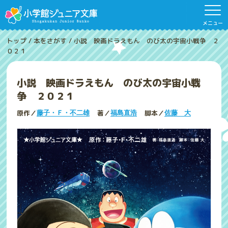
メニュー
トップ
/
本をさがす
/
小説 映画ドラえもん のび太の宇宙小戦争 ２
０２１
小説 映画ドラえもん のび太の宇宙小戦
争 ２０２１
原作／
著／
脚本／
藤子・Ｆ・不二雄
福島直浩
佐藤 大