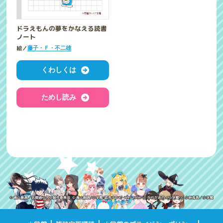
ドラえもんの夢をかなえる読書
ノート
絵／
藤子・Ｆ・不二雄
くわしくは
ためし読み