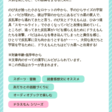
のび太が拾った小さなロケットの中から、手のひらサイズの宇宙
人・パピが現れた。彼は宇宙のかなたにあるピリカ星の要人で、
反乱軍から逃れてきたと言う。のび太とドラえもんは、ひみつ道
具「スモールライト」で小さくなってパピと友情を深めていく。
ところが、追ってきた反乱軍がパピを捕らえるためにドラえもん
たちを攻撃、パピはみんなを巻き込んでしまったと責任を感じ、
ひとりで反乱軍に立ち向かおうとするが･･････。大切な友だちと
宇宙を守るために、ドラえもんたちはピリカ星へと出発する!
※対象年齢:低学年から
※文章内のすべての漢字にルビがふられています。
※この作品はカラーが含まれます。
スポーツ・冒険
読書感想文にオススメ
友だちとの話題づくりに
オーディオブックで楽しむ
ドラえもん シリーズ