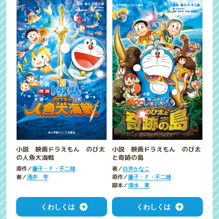
小説 映画ドラえもん のび太
小説 映画ドラえもん のび太
の人魚大海戦
と奇跡の島
原作／
著／
藤子・Ｆ・不二雄
白井かなこ
著／
原作／
涌井 学
藤子・Ｆ・不二雄
脚本／
清水 東
くわしくは
くわしくは