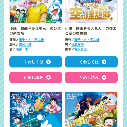
小説 映画ドラえもん のび太
小説 映画ドラえもん のび太
の新恐竜
と空の理想郷
原作／
原作／
藤子・Ｆ・不二雄
藤子・Ｆ・不二雄
脚本／
著／
川村元気
福島直浩
著／
脚本／
涌井 学
古沢良太
くわしくは
くわしくは
ためし読み
ためし読み