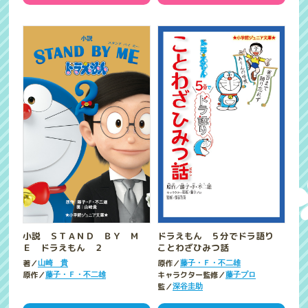
小説 ＳＴＡＮＤ ＢＹ Ｍ
ドラえもん ５分でドラ語り
Ｅ ドラえもん ２
ことわざひみつ話
著／
原作／
山崎 貴
藤子・Ｆ・不二雄
原作／
キャラクター監修／
藤子・Ｆ・不二雄
藤子プロ
監／
深谷圭助