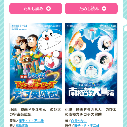
ためし読み
ためし読み
小説 映画ドラえもん のび太
小説 映画ドラえもん のび太
の宇宙英雄記
の南極カチコチ大冒険
原作／
著／
藤子・Ｆ・不二雄
白井かなこ
著／
原作／
福島直浩
藤子・Ｆ・不二雄