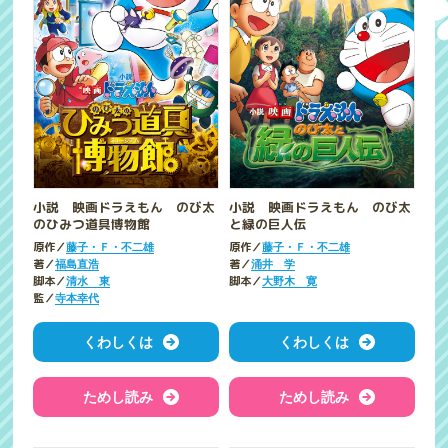
小説 映画ドラえもん のび太
小説 映画ドラえもん のび太
のひみつ道具博物館
と緑の巨人伝
原作／
原作／
藤子・Ｆ・不二雄
藤子・Ｆ・不二雄
著／
著／
福島直浩
涌井 学
脚本／
脚本／
清水 東
大野木 寛
監／
寺本幸代
くわしくは
くわしくは
ためし読み
ためし読み