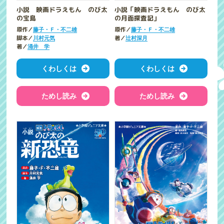
小説 映画ドラえもん のび太
小説「映画ドラえもん のび太
の宝島
の月面探査記」
原作／
原作／
藤子・Ｆ・不二雄
藤子・Ｆ・不二雄
脚本／
著／
川村元気
辻村深月
著／
涌井 学
くわしくは
くわしくは
ためし読み
ためし読み