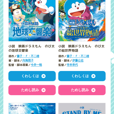
小説 映画ドラえもん のび太
小説 映画ドラえもん のび太
の地球交響楽
の絵世界物語
原作／
原作／
藤子・Ｆ・不二雄
藤子・Ｆ・不二雄
著・脚本／
著・脚本／
内海照子
伊藤公志
監督・脚本原案／
監督／
今井一暁
寺本幸代
くわしくは
くわしくは
ためし読み
ためし読み