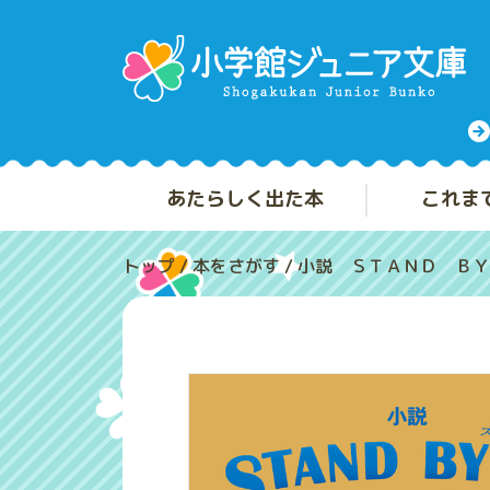
あたらしく出た本
これま
トップ
/
本をさがす
/
小説 ＳＴＡＮＤ ＢＹ