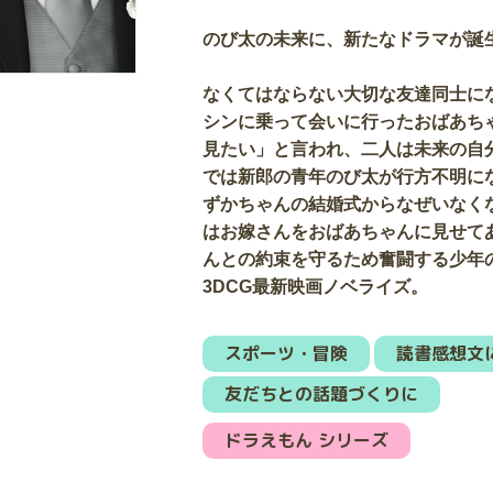
のび太の未来に、新たなドラマが誕
なくてはならない大切な友達同士に
シンに乗って会いに行ったおばあち
見たい」と言われ、二人は未来の自
では新郎の青年のび太が行方不明に
ずかちゃんの結婚式からなぜいなく
はお嫁さんをおばあちゃんに見せて
んとの約束を守るため奮闘する少年の
3DCG最新映画ノベライズ。
スポーツ・冒険
読書感想文
友だちとの話題づくりに
ドラえもん シリーズ