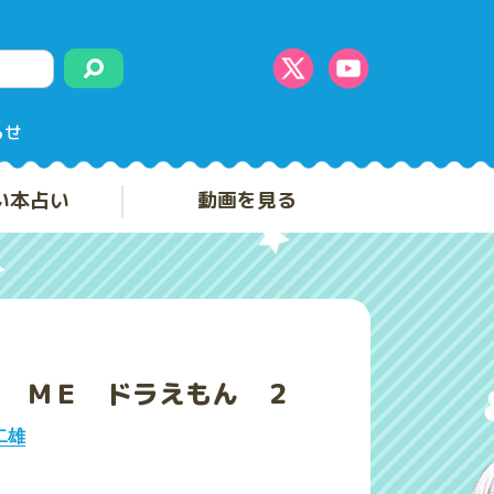
らせ
い本占い
動画を見る
 ＭＥ ドラえもん ２
二雄