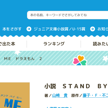
本をさがす
ジュニア文庫小説賞／U-15賞
お知
で出た本
ランキング
読みた
 ＭＥ ドラえもん ２
小説 ＳＴＡＮＤ ＢＹ
著／
原作／
山崎 貴
藤子・Ｆ・不