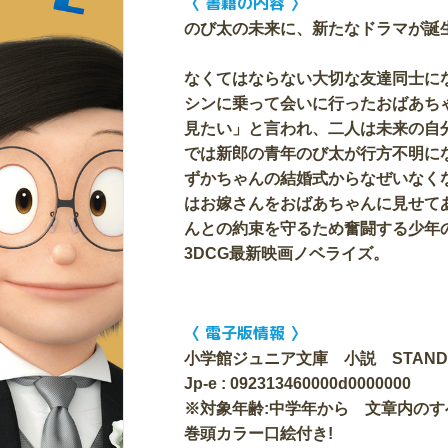
〈 書籍の内容 〉
のび太の未来に、新たなドラマが誕
なくてはならない大切な友達同士に
シンに乗って会いに行ったおばあち
見たい」と言われ、二人は未来の自
では新郎の青年のび太が行方不明に
ずかちゃんの結婚式からなぜいなく
はお嫁さんをおばあちゃんに見せて
んとの約束を守るため奮闘する少年の
3DCG最新映画ノベライズ。
〈 電子版情報 〉
小学館ジュニア文庫 小説 STAND 
Jp-e : 092313460000d0000000
※対象年齢:中学年から 文章内の
巻頭カラー口絵付き!