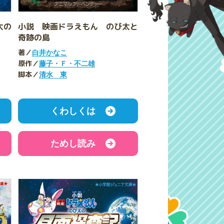
太の
小説 映画ドラえもん のび太と
奇跡の島
著／
白井かなこ
原作／
藤子・Ｆ・不二雄
脚本／
清水 東
くわしくは
ためし読み