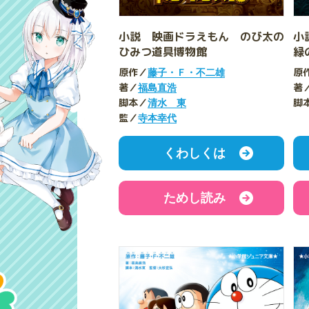
小説 映画ドラえもん のび太の
小
ひみつ道具博物館
緑
原作／
原
藤子・Ｆ・不二雄
著／
著
福島直浩
脚本／
脚
清水 東
監／
寺本幸代
くわしくは
ためし読み