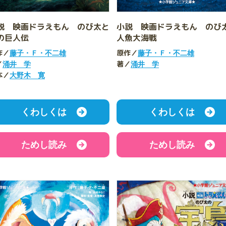
説 映画ドラえもん のび太と
小説 映画ドラえもん のび
の巨人伝
人魚大海戦
作／
原作／
藤子・Ｆ・不二雄
藤子・Ｆ・不二雄
／
著／
涌井 学
涌井 学
本／
大野木 寛
くわしくは
くわしくは
ためし読み
ためし読み