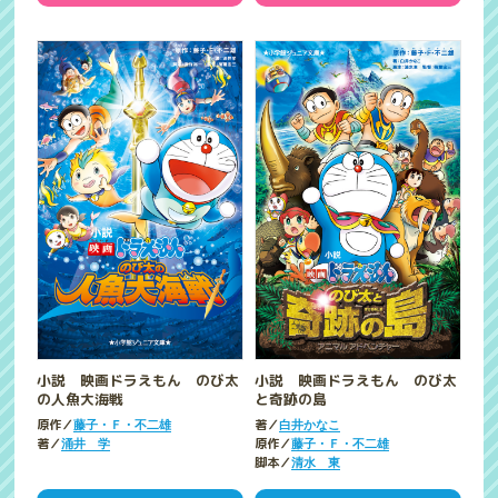
小説 映画ドラえもん のび太
小説 映画ドラえもん のび太
の人魚大海戦
と奇跡の島
原作／
著／
藤子・Ｆ・不二雄
白井かなこ
著／
原作／
涌井 学
藤子・Ｆ・不二雄
脚本／
清水 東