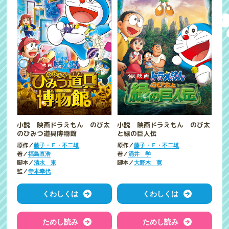
小説 映画ドラえもん のび太
小説 映画ドラえもん のび太
のひみつ道具博物館
と緑の巨人伝
原作／
原作／
藤子・Ｆ・不二雄
藤子・Ｆ・不二雄
著／
著／
福島直浩
涌井 学
脚本／
脚本／
清水 東
大野木 寛
監／
寺本幸代
くわしくは
くわしくは
ためし読み
ためし読み