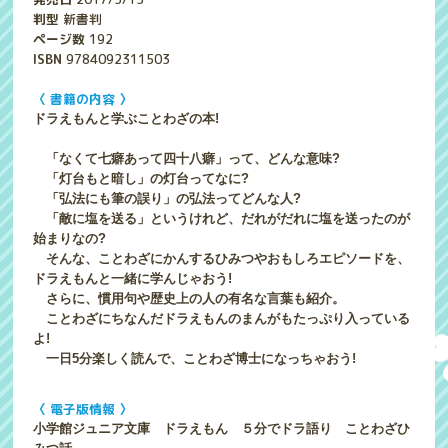
判型
新書判
ページ数
192
ISBN
9784092311503
〈 書籍の内容 〉
ドラえもんと学ぶことわざの本!
「なくて七癖あって四十八癖」って、どんな意味?
「灯台もと暗し」の灯台ってなに?
「弘法にも筆の誤り」の弘法ってどんな人?
「敵に塩を送る」というけれど、だれがだれに塩を送ったのが
始まりなの?
そんな、ことわざにかんするひみつやおもしろエピソードを、
ドラえもんと一緒に学んじゃおう!
さらに、慣用句や歴史上の人の有名な言葉も紹介。
ことわざにちなんだドラえもんのまんがもたっぷり入っている
よ!
一日5分楽しく読んで、ことわざ博士になっちゃおう!
〈 電子版情報 〉
小学館ジュニア文庫 ドラえもん ５分でドラ語り ことわざひ