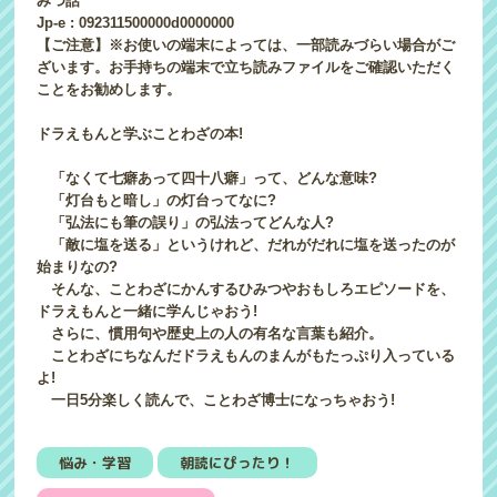
みつ話
Jp-e : 092311500000d0000000
【ご注意】※お使いの端末によっては、一部読みづらい場合がご
ざいます。お手持ちの端末で立ち読みファイルをご確認いただく
ことをお勧めします。
ドラえもんと学ぶことわざの本!
「なくて七癖あって四十八癖」って、どんな意味?
「灯台もと暗し」の灯台ってなに?
「弘法にも筆の誤り」の弘法ってどんな人?
「敵に塩を送る」というけれど、だれがだれに塩を送ったのが
始まりなの?
そんな、ことわざにかんするひみつやおもしろエピソードを、
ドラえもんと一緒に学んじゃおう!
さらに、慣用句や歴史上の人の有名な言葉も紹介。
ことわざにちなんだドラえもんのまんがもたっぷり入っている
よ!
一日5分楽しく読んで、ことわざ博士になっちゃおう!
悩み・学習
朝読にぴったり！