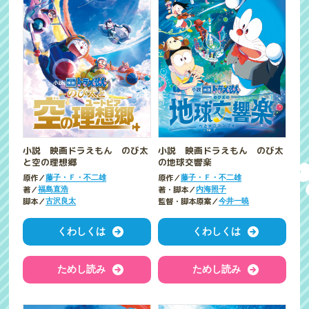
小説 映画ドラえもん のび太
小説 映画ドラえもん のび太
と空の理想郷
の地球交響楽
原作／
原作／
藤子・Ｆ・不二雄
藤子・Ｆ・不二雄
著／
著・脚本／
福島直浩
内海照子
脚本／
監督・脚本原案／
古沢良太
今井一暁
くわしくは
くわしくは
ためし読み
ためし読み