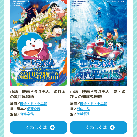
小説 映画ドラえもん のび太
小説 映画ドラえもん 新・の
の絵世界物語
び太の海底鬼岩城
原作／
原作／
藤子・Ｆ・不二雄
藤子・Ｆ・不二雄
著・脚本／
著／
伊藤公志
村山 功
監督／
監／
寺本幸代
矢嶋哲生
くわしくは
くわしくは