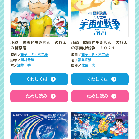
小説 映画ドラえもん のび太
小説 映画ドラえもん のび太
の宇宙小戦争 ２０２１
の新恐竜
原作／
原作／
藤子・Ｆ・不二雄
藤子・Ｆ・不二雄
著／
脚本／
福島直浩
川村元気
脚本／
著／
佐藤 大
涌井 学
くわしくは
くわしくは
ためし読み
ためし読み