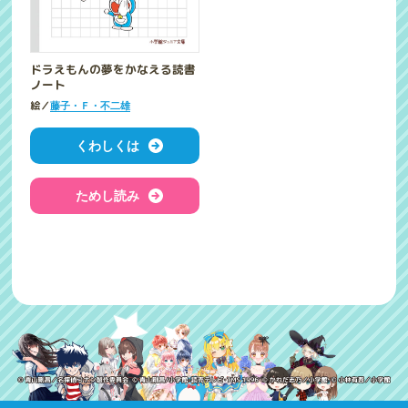
ドラえもんの夢をかなえる読書
ノート
絵／
藤子・Ｆ・不二雄
くわしくは
ためし読み