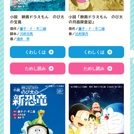
小説 映画ドラえもん のび太
小説「映画ドラえもん のび太
の宝島
の月面探査記」
原作／
原作／
藤子・Ｆ・不二雄
藤子・Ｆ・不二雄
脚本／
著／
川村元気
辻村深月
著／
涌井 学
くわしくは
くわしくは
ためし読み
ためし読み