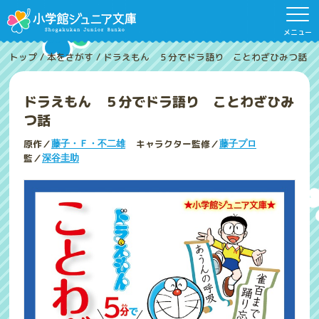
メニュー
トップ
/
本をさがす
/
ドラえもん ５分でドラ語り ことわざひみつ話
ドラえもん ５分でドラ語り ことわざひみ
つ話
原作／
キャラクター監修／
藤子・Ｆ・不二雄
藤子プロ
監／
深谷圭助