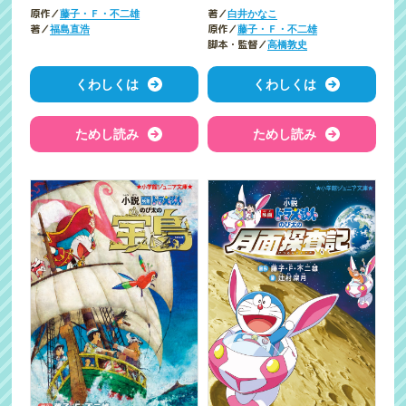
原作／
著／
藤子・Ｆ・不二雄
白井かなこ
著／
原作／
福島直浩
藤子・Ｆ・不二雄
脚本・監督／
高橋敦史
くわしくは
くわしくは
ためし読み
ためし読み