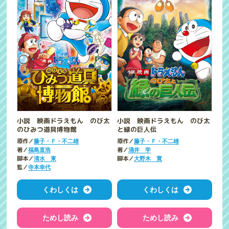
小説 映画ドラえもん のび太
小説 映画ドラえもん のび太
のひみつ道具博物館
と緑の巨人伝
原作／
原作／
藤子・Ｆ・不二雄
藤子・Ｆ・不二雄
著／
著／
福島直浩
涌井 学
脚本／
脚本／
清水 東
大野木 寛
監／
寺本幸代
くわしくは
くわしくは
ためし読み
ためし読み