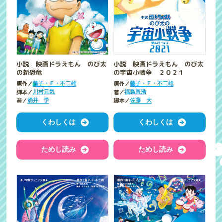
小説 映画ドラえもん のび太
小説 映画ドラえもん のび太
の宇宙小戦争 ２０２１
の新恐竜
原作／
原作／
藤子・Ｆ・不二雄
藤子・Ｆ・不二雄
著／
脚本／
福島直浩
川村元気
脚本／
著／
佐藤 大
涌井 学
くわしくは
くわしくは
ためし読み
ためし読み