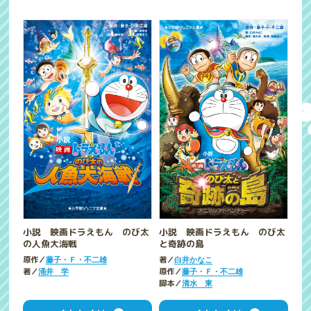
小説 映画ドラえもん のび太
小説 映画ドラえもん のび太
の人魚大海戦
と奇跡の島
原作／
著／
藤子・Ｆ・不二雄
白井かなこ
著／
原作／
涌井 学
藤子・Ｆ・不二雄
脚本／
清水 東