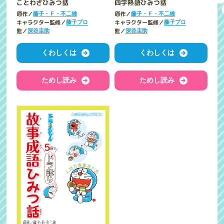
ことわざひみつ話
四字熟語ひみつ話
原作／
原作／
藤子・Ｆ・不二雄
藤子・Ｆ・不二雄
キャラクター監修／
キャラクター監修／
藤子プロ
藤子プロ
監／
監／
深谷圭助
深谷圭助
くわしくは
くわしくは
ためし読み
ためし読み