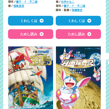
原作／
著／
藤子・Ｆ・不二雄
白井かなこ
著／
原作／
福島直浩
藤子・Ｆ・不二雄
脚本・監督／
高橋敦史
くわしくは
くわしくは
ためし読み
ためし読み