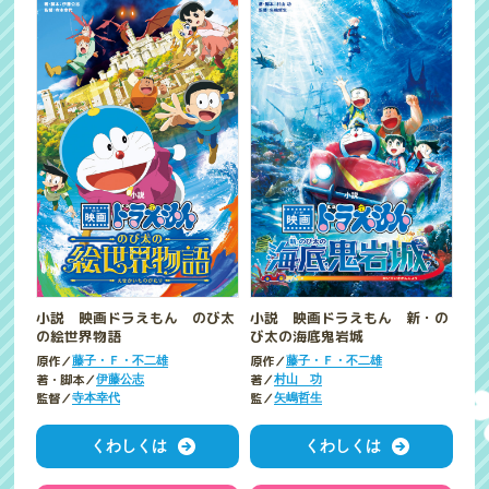
小説 映画ドラえもん のび太
小説 映画ドラえもん 新・の
の絵世界物語
び太の海底鬼岩城
原作／
原作／
藤子・Ｆ・不二雄
藤子・Ｆ・不二雄
著・脚本／
著／
伊藤公志
村山 功
監督／
監／
寺本幸代
矢嶋哲生
くわしくは
くわしくは