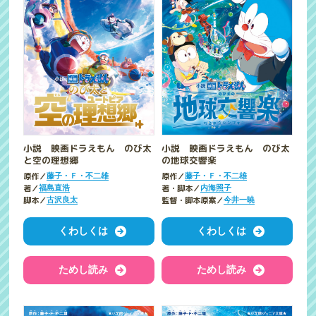
小説 映画ドラえもん のび太
小説 映画ドラえもん のび太
と空の理想郷
の地球交響楽
原作／
原作／
藤子・Ｆ・不二雄
藤子・Ｆ・不二雄
著／
著・脚本／
福島直浩
内海照子
脚本／
監督・脚本原案／
古沢良太
今井一暁
くわしくは
くわしくは
ためし読み
ためし読み