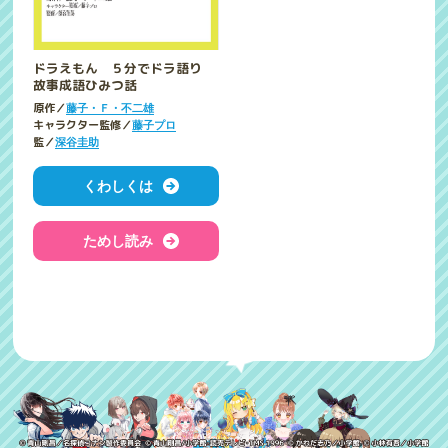
ドラえもん ５分でドラ語り
故事成語ひみつ話
原作／
藤子・Ｆ・不二雄
キャラクター監修／
藤子プロ
監／
深谷圭助
くわしくは
ためし読み