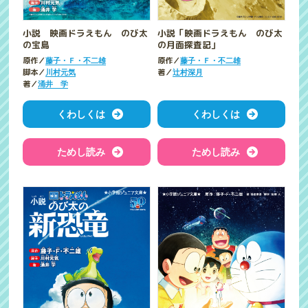
小説 映画ドラえもん のび太
小説「映画ドラえもん のび太
の宝島
の月面探査記」
原作／
原作／
藤子・Ｆ・不二雄
藤子・Ｆ・不二雄
脚本／
著／
川村元気
辻村深月
著／
涌井 学
くわしくは
くわしくは
ためし読み
ためし読み