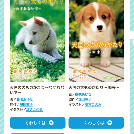
天国の犬ものがたり～わすれな
天国の犬ものがたり～未来～
いで～
著／
藤咲あゆな
著／
原作／
藤咲あゆな
堀田敦子
原作／
イラスト／
堀田敦子
環方このみ
イラスト／
環方このみ
くわしくは
くわしくは