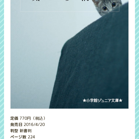
定価
770
円（税込）
発売日
2016/4/20
判型
新書判
ページ数
224