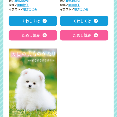
著／
著／
藤咲あゆな
藤咲あゆな
原作／
原作／
堀田敦子
堀田敦子
イラスト／
イラスト／
環方このみ
環方このみ
くわしくは
くわしくは
ためし読み
ためし読み