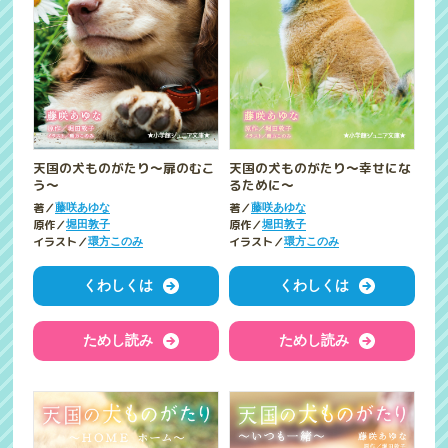
天国の犬ものがたり～扉のむこ
天国の犬ものがたり～幸せにな
う～
るために～
著／
著／
藤咲あゆな
藤咲あゆな
原作／
原作／
堀田敦子
堀田敦子
イラスト／
イラスト／
環方このみ
環方このみ
くわしくは
くわしくは
ためし読み
ためし読み