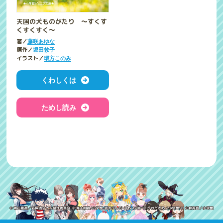
天国の犬ものがたり ～すくす
くすくすく～
著／
藤咲あゆな
原作／
堀田敦子
イラスト／
環方このみ
くわしくは
ためし読み