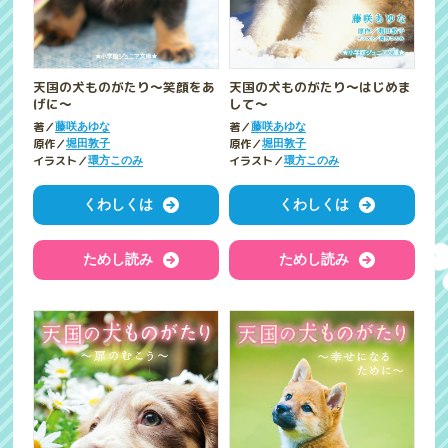
天国の犬ものがたり～笑顔をあ
天国の犬ものがたり～はじめま
げに～
して～
著／
著／
藤咲あゆな
藤咲あゆな
原作／
原作／
堀田敦子
堀田敦子
イラスト／
イラスト／
環方このみ
環方このみ
くわしくは
くわしくは
ためし読み
ためし読み