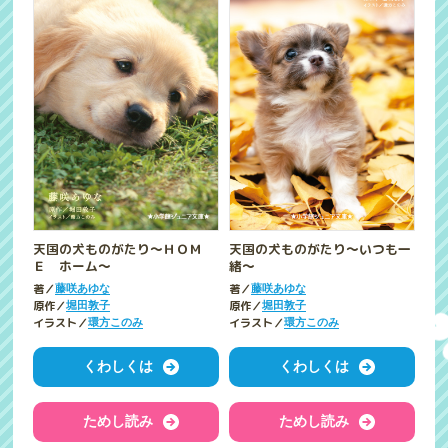
天国の犬ものがたり～ＨＯＭ
天国の犬ものがたり～いつも一
Ｅ ホーム～
緒～
著／
著／
藤咲あゆな
藤咲あゆな
原作／
原作／
堀田敦子
堀田敦子
イラスト／
イラスト／
環方このみ
環方このみ
くわしくは
くわしくは
ためし読み
ためし読み