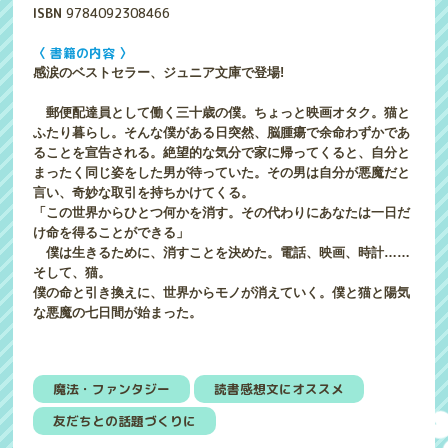
ISBN
9784092308466
〈 書籍の内容 〉
感涙のベストセラー、ジュニア文庫で登場!
郵便配達員として働く三十歳の僕。ちょっと映画オタク。猫と
ふたり暮らし。そんな僕がある日突然、脳腫瘍で余命わずかであ
ることを宣告される。絶望的な気分で家に帰ってくると、自分と
まったく同じ姿をした男が待っていた。その男は自分が悪魔だと
言い、奇妙な取引を持ちかけてくる。
「この世界からひとつ何かを消す。その代わりにあなたは一日だ
け命を得ることができる」
僕は生きるために、消すことを決めた。電話、映画、時計……
そして、猫。
僕の命と引き換えに、世界からモノが消えていく。僕と猫と陽気
な悪魔の七日間が始まった。
魔法・ファンタジー
読書感想文にオススメ
友だちとの話題づくりに