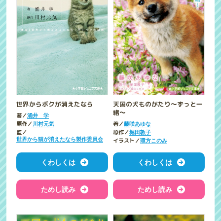
天国の犬ものがたり～ずっと一
世界からボクが消えたなら
緒～
著／
涌井 学
著／
原作／
藤咲あゆな
川村元気
原作／
監／
堀田敦子
世界から猫が消えたなら製作委員会
イラスト／
環方このみ
くわしくは
くわしくは
ためし読み
ためし読み