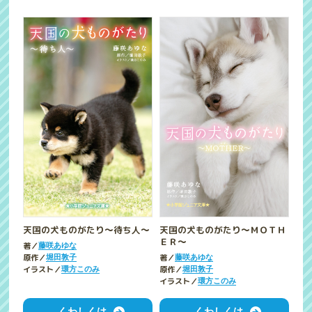
天国の犬ものがたり～待ち人～
天国の犬ものがたり～ＭＯＴＨ
ＥＲ～
著／
藤咲あゆな
原作／
著／
堀田敦子
藤咲あゆな
イラスト／
原作／
環方このみ
堀田敦子
イラスト／
環方このみ
くわしくは
くわしくは