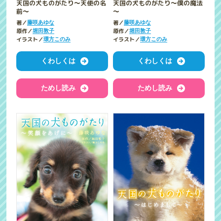
天国の犬ものがたり～天使の名
天国の犬ものがたり～僕の魔法
前～
～
著／
著／
藤咲あゆな
藤咲あゆな
原作／
原作／
堀田敦子
堀田敦子
イラスト／
イラスト／
環方このみ
環方このみ
くわしくは
くわしくは
ためし読み
ためし読み