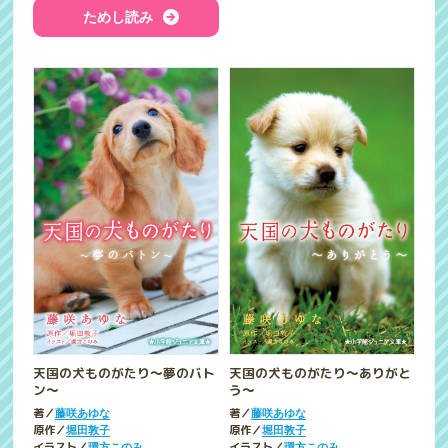
ためし読み
天国の犬ものがたり～夢のバト
天国の犬ものがたり～ありがと
ン～
う～
著／
著／
藤咲あゆな
藤咲あゆな
原作／
原作／
堀田敦子
堀田敦子
イラスト／
イラスト／
環方このみ
環方このみ