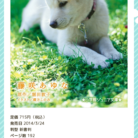
定価
715
円（税込）
発売日
2014/3/24
判型
新書判
ページ数
192