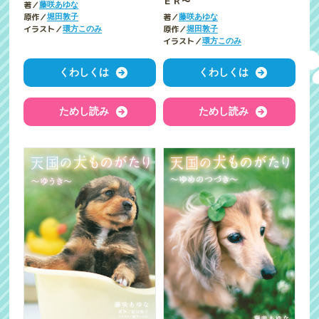
ＥＲ～
著／
藤咲あゆな
原作／
著／
堀田敦子
藤咲あゆな
イラスト／
原作／
環方このみ
堀田敦子
イラスト／
環方このみ
くわしくは
くわしくは
ためし読み
ためし読み