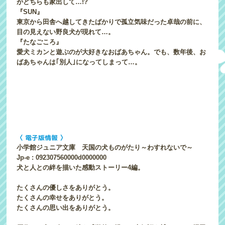
がどちらも家出して…!?
『SUN』
東京から田舎へ越してきたばかりで孤立気味だった卓哉の前に、
目の見えない野良犬が現れて…。
『たなごころ』
愛犬ミカンと遊ぶのが大好きなおばあちゃん。でも、数年後、お
ばあちゃんは｢別人｣になってしまって…。
〈 電子版情報 〉
小学館ジュニア文庫 天国の犬ものがたり～わすれないで～
Jp-e : 092307560000d0000000
犬と人との絆を描いた感動ストーリー4編。
たくさんの優しさをありがとう。
たくさんの幸せをありがとう。
たくさんの思い出をありがとう。