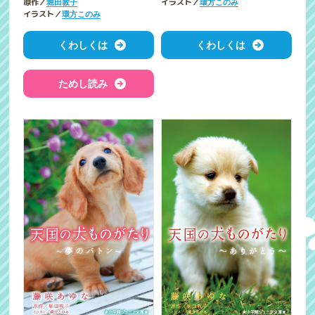
原作／
イラスト／
堀田敦子
環方このみ
イラスト／
環方このみ
くわしくは
くわしくは
ためし読み