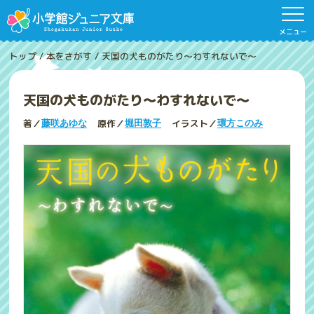
メニュー
トップ
/
本をさがす
/
天国の犬ものがたり～わすれないで～
天国の犬ものがたり～わすれないで～
著／
原作／
イラスト／
藤咲あゆな
堀田敦子
環方このみ