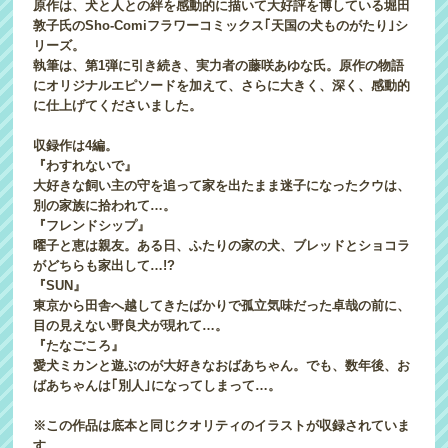
原作は、犬と人との絆を感動的に描いて大好評を博している堀田
敦子氏のSho-Comiフラワーコミックス｢天国の犬ものがたり｣シ
リーズ。
執筆は、第1弾に引き続き、実力者の藤咲あゆな氏。原作の物語
にオリジナルエピソードを加えて、さらに大きく、深く、感動的
に仕上げてくださいました。
収録作は4編。
『わすれないで』
大好きな飼い主の守を追って家を出たまま迷子になったクウは、
別の家族に拾われて…。
『フレンドシップ』
曜子と恵は親友。ある日、ふたりの家の犬、ブレッドとショコラ
がどちらも家出して…!?
『SUN』
東京から田舎へ越してきたばかりで孤立気味だった卓哉の前に、
目の見えない野良犬が現れて…。
『たなごころ』
愛犬ミカンと遊ぶのが大好きなおばあちゃん。でも、数年後、お
ばあちゃんは｢別人｣になってしまって…。
※この作品は底本と同じクオリティのイラストが収録されていま
す。