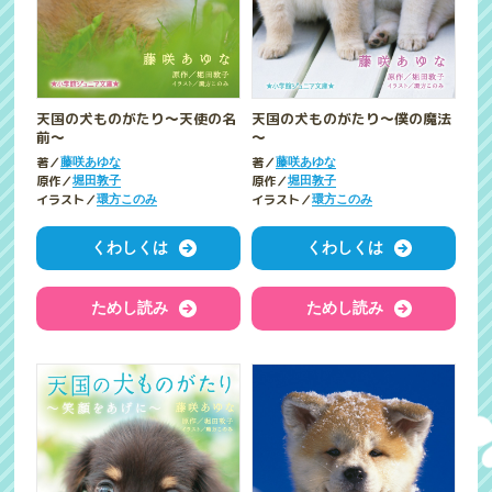
天国の犬ものがたり～天使の名
天国の犬ものがたり～僕の魔法
前～
～
著／
著／
藤咲あゆな
藤咲あゆな
原作／
原作／
堀田敦子
堀田敦子
イラスト／
イラスト／
環方このみ
環方このみ
くわしくは
くわしくは
ためし読み
ためし読み