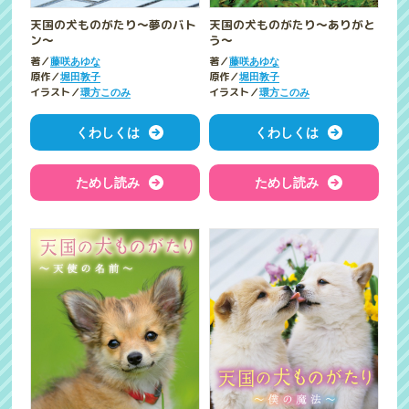
天国の犬ものがたり～夢のバト
天国の犬ものがたり～ありがと
ン～
う～
著／
著／
藤咲あゆな
藤咲あゆな
原作／
原作／
堀田敦子
堀田敦子
イラスト／
イラスト／
環方このみ
環方このみ
くわしくは
くわしくは
ためし読み
ためし読み