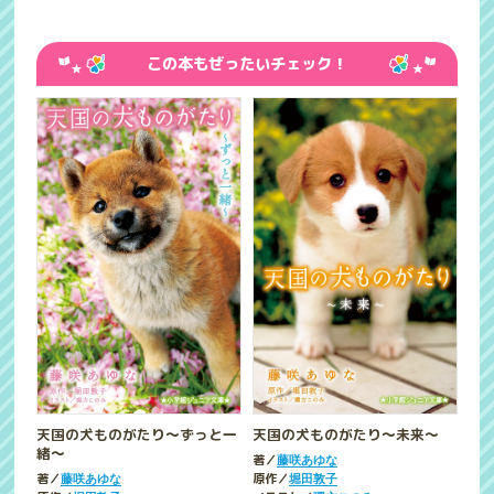
この本もぜったいチェック！
天国の犬ものがたり～ずっと一
天国の犬ものがたり～未来～
緒～
著／
藤咲あゆな
著／
原作／
藤咲あゆな
堀田敦子