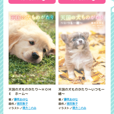
天国の犬ものがたり～ＨＯＭ
天国の犬ものがたり～いつも一
Ｅ ホーム～
緒～
著／
著／
藤咲あゆな
藤咲あゆな
原作／
原作／
堀田敦子
堀田敦子
イラスト／
イラスト／
環方このみ
環方このみ