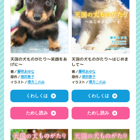
天国の犬ものがたり～笑顔をあ
天国の犬ものがたり～はじめま
げに～
して～
著／
著／
藤咲あゆな
藤咲あゆな
原作／
原作／
堀田敦子
堀田敦子
イラスト／
イラスト／
環方このみ
環方このみ
くわしくは
くわしくは
ためし読み
ためし読み