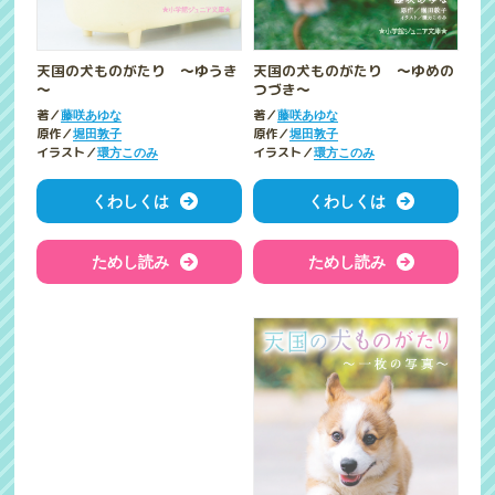
天国の犬ものがたり ～ゆうき
天国の犬ものがたり ～ゆめの
～
つづき～
著／
著／
藤咲あゆな
藤咲あゆな
原作／
原作／
堀田敦子
堀田敦子
イラスト／
イラスト／
環方このみ
環方このみ
くわしくは
くわしくは
ためし読み
ためし読み