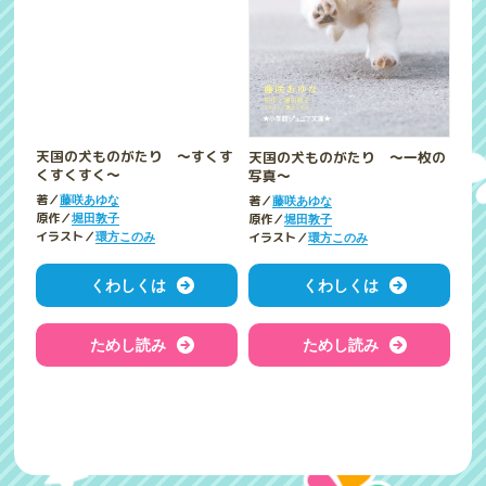
天国の犬ものがたり ～すくす
天国の犬ものがたり ～一枚の
くすくすく～
写真～
著／
著／
藤咲あゆな
藤咲あゆな
原作／
原作／
堀田敦子
堀田敦子
イラスト／
イラスト／
環方このみ
環方このみ
くわしくは
くわしくは
ためし読み
ためし読み