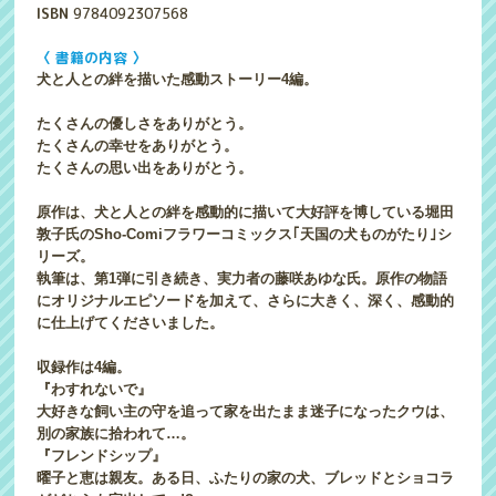
ISBN
9784092307568
〈 書籍の内容 〉
犬と人との絆を描いた感動ストーリー4編。
たくさんの優しさをありがとう。
たくさんの幸せをありがとう。
たくさんの思い出をありがとう。
原作は、犬と人との絆を感動的に描いて大好評を博している堀田
敦子氏のSho-Comiフラワーコミックス｢天国の犬ものがたり｣シ
リーズ。
執筆は、第1弾に引き続き、実力者の藤咲あゆな氏。原作の物語
にオリジナルエピソードを加えて、さらに大きく、深く、感動的
に仕上げてくださいました。
収録作は4編。
『わすれないで』
大好きな飼い主の守を追って家を出たまま迷子になったクウは、
別の家族に拾われて…。
『フレンドシップ』
曜子と恵は親友。ある日、ふたりの家の犬、ブレッドとショコラ