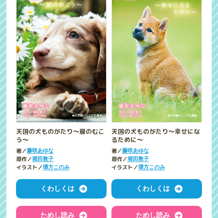
天国の犬ものがたり～扉のむこ
天国の犬ものがたり～幸せにな
う～
るために～
著／
著／
藤咲あゆな
藤咲あゆな
原作／
原作／
堀田敦子
堀田敦子
イラスト／
イラスト／
環方このみ
環方このみ
くわしくは
くわしくは
ためし読み
ためし読み