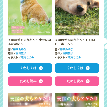
天国の犬ものがたり～幸せにな
天国の犬ものがたり～ＨＯＭ
るために～
Ｅ ホーム～
著／
著／
藤咲あゆな
藤咲あゆな
原作／
原作／
堀田敦子
堀田敦子
イラスト／
イラスト／
環方このみ
環方このみ
くわしくは
くわしくは
ためし読み
ためし読み