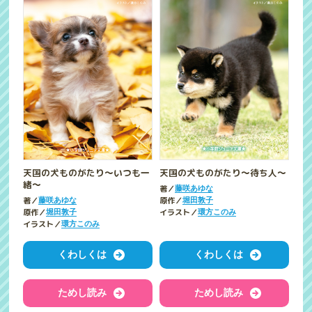
天国の犬ものがたり～いつも一
天国の犬ものがたり～待ち人～
緒～
著／
藤咲あゆな
著／
原作／
藤咲あゆな
堀田敦子
原作／
イラスト／
堀田敦子
環方このみ
イラスト／
環方このみ
くわしくは
くわしくは
ためし読み
ためし読み