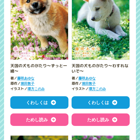
天国の犬ものがたり～ずっと一
天国の犬ものがたり～わすれな
緒～
いで～
著／
著／
藤咲あゆな
藤咲あゆな
原作／
原作／
堀田敦子
堀田敦子
イラスト／
イラスト／
環方このみ
環方このみ
くわしくは
くわしくは
ためし読み
ためし読み