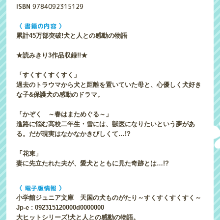
ISBN
9784092315129
〈 書籍の内容 〉
累計45万部突破!犬と人との感動の物語
★読みきり3作品収録!!★
「すくすくすくすく」
過去のトラウマから犬と距離を置いていた母と、心優しく犬好き
な子&保護犬の感動のドラマ。
「かぞく ～春はまためぐる～」
進路に悩む高校二年生・雪には、獣医になりたいという夢があ
る。だが現実はなかなかきびしくて…!?
「花束」
妻に先立たれた夫が、愛犬とともに見た奇跡とは…!?
〈 電子版情報 〉
小学館ジュニア文庫 天国の犬ものがたり～すくすくすくすく～
Jp-e : 092315120000d0000000
大ヒットシリーズ!犬と人との感動の物語。