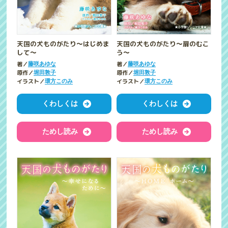
天国の犬ものがたり～はじめま
天国の犬ものがたり～扉のむこ
して～
う～
著／
著／
藤咲あゆな
藤咲あゆな
原作／
原作／
堀田敦子
堀田敦子
イラスト／
イラスト／
環方このみ
環方このみ
くわしくは
くわしくは
ためし読み
ためし読み