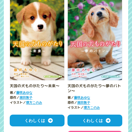
天国の犬ものがたり～未来～
天国の犬ものがたり～夢のバト
ン～
著／
藤咲あゆな
原作／
著／
堀田敦子
藤咲あゆな
イラスト／
原作／
環方このみ
堀田敦子
イラスト／
環方このみ
くわしくは
くわしくは