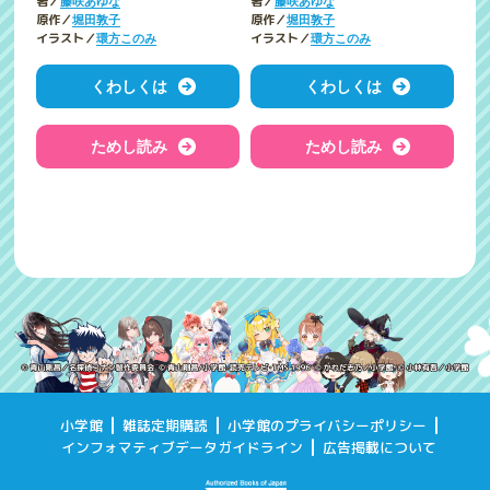
著／
著／
藤咲あゆな
藤咲あゆな
原作／
原作／
堀田敦子
堀田敦子
イラスト／
イラスト／
環方このみ
環方このみ
くわしくは
くわしくは
ためし読み
ためし読み
小学館
雑誌定期購読
小学館のプライバシーポリシー
インフォマティブデータガイドライン
広告掲載について