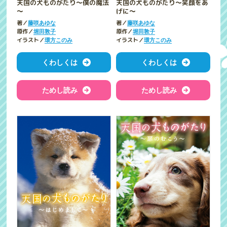
天国の犬ものがたり～僕の魔法
天国の犬ものがたり～笑顔をあ
～
げに～
著／
著／
藤咲あゆな
藤咲あゆな
原作／
原作／
堀田敦子
堀田敦子
イラスト／
イラスト／
環方このみ
環方このみ
くわしくは
くわしくは
ためし読み
ためし読み