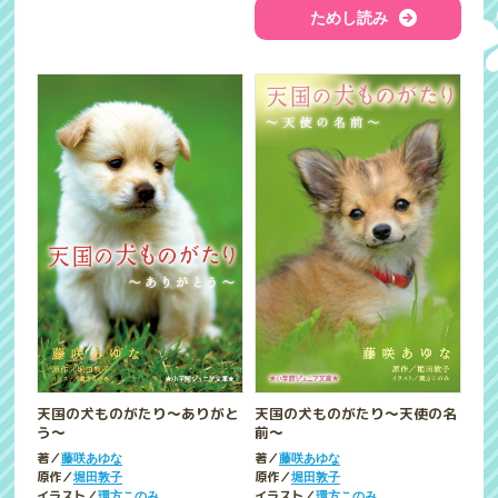
ためし読み
天国の犬ものがたり～ありがと
天国の犬ものがたり～天使の名
う～
前～
著／
著／
藤咲あゆな
藤咲あゆな
原作／
原作／
堀田敦子
堀田敦子
イラスト／
イラスト／
環方このみ
環方このみ