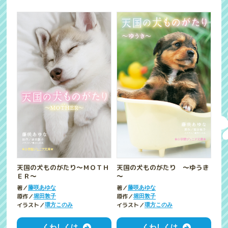
天国の犬ものがたり～ＭＯＴＨ
天国の犬ものがたり ～ゆうき
ＥＲ～
～
著／
著／
藤咲あゆな
藤咲あゆな
原作／
原作／
堀田敦子
堀田敦子
イラスト／
イラスト／
環方このみ
環方このみ
くわしくは
くわしくは