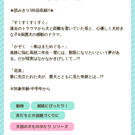
★読みきり3作品収録!!★
「すくすくすくすく」
過去のトラウマから犬と距離を置いていた母と、心優しく犬好き
な子&保護犬の感動のドラマ。
「かぞく ～春はまためぐる～」
進路に悩む高校二年生・雪には、獣医になりたいという夢があ
る。だが現実はなかなかきびしくて…!?
「花束」
妻に先立たれた夫が、愛犬とともに見た奇跡とは…!?
※対象年齢:中学年から
動物
朝読にぴったり！
友だちとの話題づくりに
天国の犬ものがたり シリーズ