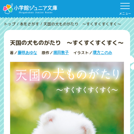
メニュー
トップ
/
本をさがす
/
天国の犬ものがたり ～すくすくすくすく～
天国の犬ものがたり ～すくすくすくすく～
著／
原作／
イラスト／
藤咲あゆな
堀田敦子
環方このみ