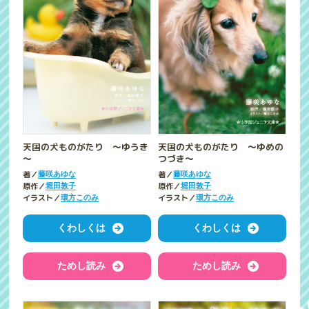
天国の犬ものがたり ～ゆうき
天国の犬ものがたり ～ゆめの
～
つづき～
著／
著／
藤咲あゆな
藤咲あゆな
原作／
原作／
堀田敦子
堀田敦子
イラスト／
イラスト／
環方このみ
環方このみ
くわしくは
くわしくは
ためし読み
ためし読み