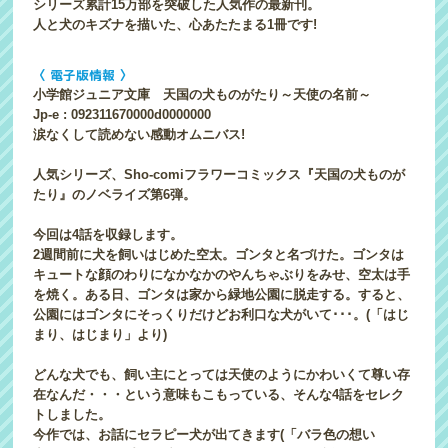
シリーズ累計15万部を突破した人気作の最新刊。
人と犬のキズナを描いた、心あたたまる1冊です!
〈 電子版情報 〉
小学館ジュニア文庫 天国の犬ものがたり～天使の名前～
Jp-e : 092311670000d0000000
涙なくして読めない感動オムニバス!
人気シリーズ、Sho-comiフラワーコミックス『天国の犬ものが
たり』のノベライズ第6弾。
今回は4話を収録します。
2週間前に犬を飼いはじめた空太。ゴンタと名づけた。ゴンタは
キュートな顔のわりになかなかのやんちゃぶりをみせ、空太は手
を焼く。ある日、ゴンタは家から緑地公園に脱走する。すると、
公園にはゴンタにそっくりだけどお利口な犬がいて･･･。(「はじ
まり、はじまり」より)
どんな犬でも、飼い主にとっては天使のようにかわいくて尊い存
在なんだ・・・という意味もこもっている、そんな4話をセレク
トしました。
今作では、お話にセラピー犬が出てきます(「バラ色の想い