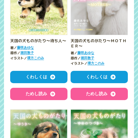
天国の犬ものがたり～待ち人～
天国の犬ものがたり～ＭＯＴＨ
ＥＲ～
著／
藤咲あゆな
原作／
著／
堀田敦子
藤咲あゆな
イラスト／
原作／
環方このみ
堀田敦子
イラスト／
環方このみ
くわしくは
くわしくは
ためし読み
ためし読み