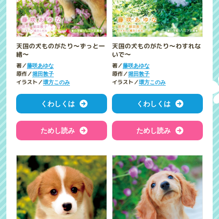
天国の犬ものがたり～ずっと一
天国の犬ものがたり～わすれな
緒～
いで～
著／
著／
藤咲あゆな
藤咲あゆな
原作／
原作／
堀田敦子
堀田敦子
イラスト／
イラスト／
環方このみ
環方このみ
くわしくは
くわしくは
ためし読み
ためし読み