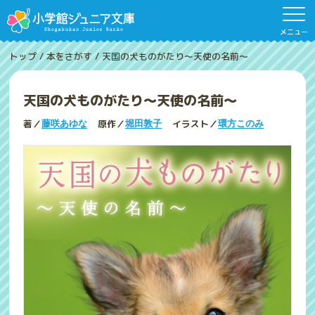
メニュー
トップ
/
本をさがす
/
天国の犬ものがたり～天使の名前～
天国の犬ものがたり～天使の名前～
著／
原作／
イラスト／
藤咲あゆな
堀田敦子
環方このみ