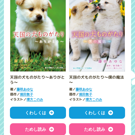
天国の犬ものがたり～ありがと
天国の犬ものがたり～僕の魔法
う～
～
著／
著／
藤咲あゆな
藤咲あゆな
原作／
原作／
堀田敦子
堀田敦子
イラスト／
イラスト／
環方このみ
環方このみ
くわしくは
くわしくは
ためし読み
ためし読み