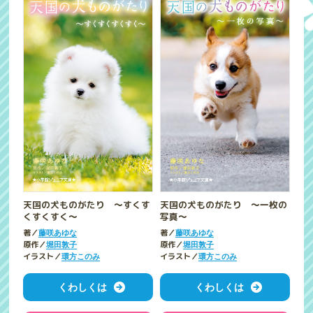
天国の犬ものがたり ～すくす
天国の犬ものがたり ～一枚の
くすくすく～
写真～
著／
著／
藤咲あゆな
藤咲あゆな
原作／
原作／
堀田敦子
堀田敦子
イラスト／
イラスト／
環方このみ
環方このみ
くわしくは
くわしくは