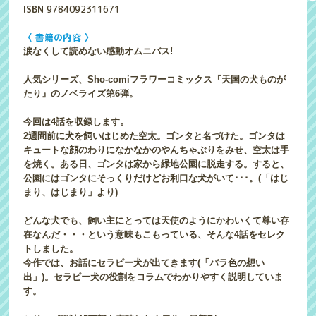
ISBN
9784092311671
〈 書籍の内容 〉
涙なくして読めない感動オムニバス!
人気シリーズ、Sho-comiフラワーコミックス『天国の犬ものが
たり』のノベライズ第6弾。
今回は4話を収録します。
2週間前に犬を飼いはじめた空太。ゴンタと名づけた。ゴンタは
キュートな顔のわりになかなかのやんちゃぶりをみせ、空太は手
を焼く。ある日、ゴンタは家から緑地公園に脱走する。すると、
公園にはゴンタにそっくりだけどお利口な犬がいて･･･。(「はじ
まり、はじまり」より)
どんな犬でも、飼い主にとっては天使のようにかわいくて尊い存
在なんだ・・・という意味もこもっている、そんな4話をセレク
トしました。
今作では、お話にセラピー犬が出てきます(「バラ色の想い
出」)。セラピー犬の役割をコラムでわかりやすく説明していま
す。