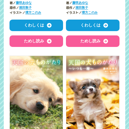
著／
著／
藤咲あゆな
藤咲あゆな
原作／
原作／
堀田敦子
堀田敦子
イラスト／
イラスト／
環方このみ
環方このみ
くわしくは
くわしくは
ためし読み
ためし読み