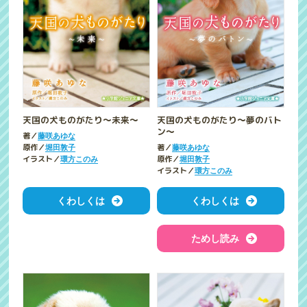
天国の犬ものがたり～未来～
天国の犬ものがたり～夢のバト
ン～
著／
藤咲あゆな
原作／
著／
堀田敦子
藤咲あゆな
イラスト／
原作／
環方このみ
堀田敦子
イラスト／
環方このみ
くわしくは
くわしくは
ためし読み