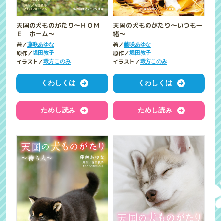
天国の犬ものがたり～ＨＯＭ
天国の犬ものがたり～いつも一
Ｅ ホーム～
緒～
著／
著／
藤咲あゆな
藤咲あゆな
原作／
原作／
堀田敦子
堀田敦子
イラスト／
イラスト／
環方このみ
環方このみ
くわしくは
くわしくは
ためし読み
ためし読み