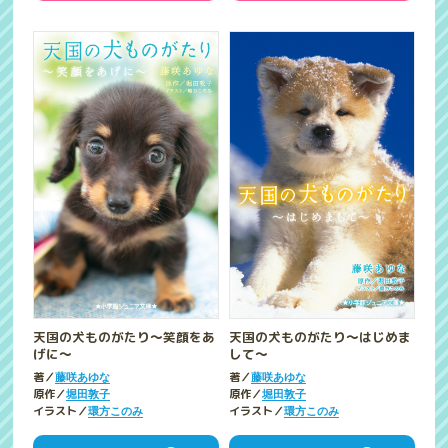
天国の犬ものがたり～笑顔をあ
天国の犬ものがたり～はじめま
げに～
して～
著／
著／
藤咲あゆな
藤咲あゆな
原作／
原作／
堀田敦子
堀田敦子
イラスト／
イラスト／
環方このみ
環方このみ