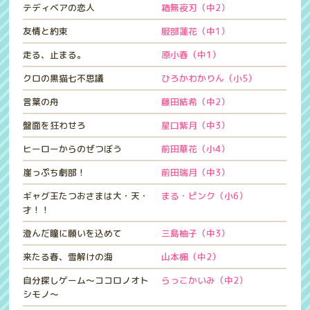
テディベアの恋人
箱無夜刃（中2）
友情と約束
服部蓮花（中1）
走る、止まる。
原小春（中1）
クロの黒猫七不思議
ひろかわかりん（小5）
言葉の舟
藤田結希（中2）
盤面を狂わせろ
星口紫月（中3）
ヒーローからのぜつぼう
前田華花（小4）
崖っぷち劇部！
前田瑞月（中3）
ギャグ王たつおさまは大・天・
まる・ピンク（小6）
才！！
澄んだ瞳に願いを込めて
三島柚子（中3）
来たる春、雪解けの海
山本楓（中2）
自分探しゲーム～ココロノオト
らっこかいみ（中2）
シモノ～