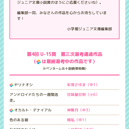
ジュニア文庫小説賞のほうにご応募くださいね）。
編集部一同、みなさんの作品を心からお待ちしていま
す！
小学館ジュニア文庫編集部
第4回 U-15賞 第三次選考通過作品
（
は最終選考中の作品です）
※ペンネーム五十音順(敬称略)
ヤリナオシ
彩見さゆま（中1）
アンドロイドたちの一週間逃
甘味屋甘粉（小6）
走。
オカルト・デナイアル
神無月（中3）
色のある朝
楠私（中1）