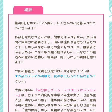
総評
第4回をむかえたU-15賞に、たくさんのご応募ありがと
うございます!!
作品を完成させることは、簡単ではありません。長い時
間と集中力が必要ですし、時には挫折や苦労もつきもの
です。しかしみなさんはその全てをのりこえ、最後まで
あきらめることなく取り組み続けました。みなさんの創
造への意欲に感動し、編集部一同、心からの賞賛を贈り
ます!!
今回の審査で、受賞を決定づけた大きなポイントは
★作品のテーマが明確で、読み手にしっかり伝わるか？
でした。
大賞に輝いた
『自分探しゲーム ～ココロノオトシモノ
～』
は、ちょっと内向的な中学２年生の女子・七星が主
人公。幼なじみの男子・蓮が目の前で事故にあい、意識
不明の重体に。助けられなかった自分に苦しむ七星の前
に、「魂の世界」から、妖精のような存在のスカーレッ