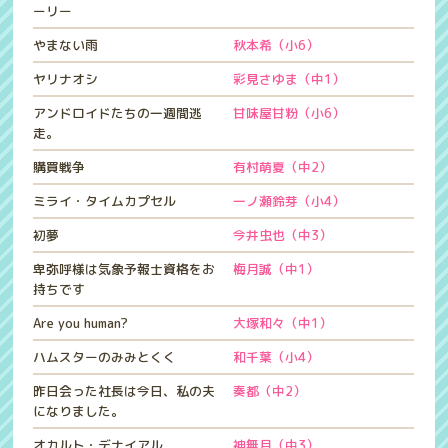
ーリー
やまない雨
秋本希（小6）
ヤリナオシ
彩見さゆま（中1）
アンドロイドたちの一週間逃
甘味屋甘粉（小6）
走。
購買戦争
有村萌夏（中2）
ミライ・タイムカプセル
一ノ瀬鈴芽（小4）
初夢
今井虫也（中3）
卑弥呼様は気象予報士資格をお
梅月誠（中1）
持ちです
Are you human?
大塚和々（中1）
ハムスターのみみとくく
和千葉（小4）
昨日会った社長は今日、私の夫
奏都（中2）
になりました。
オカルト・デナイアル
神無月（中3）