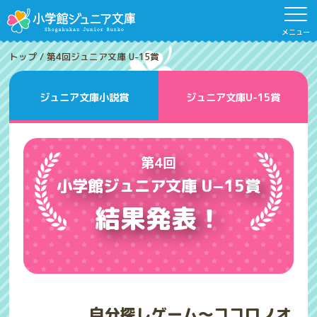
メニュー
トップ
/
第4回ジュニア文庫 U-15賞
ジュニア文庫小説賞
ジュニア文庫U-15賞
第4回
小学館ジュニア文庫 U−15賞
結果発表！
自分探しゲーム～ココロノオ