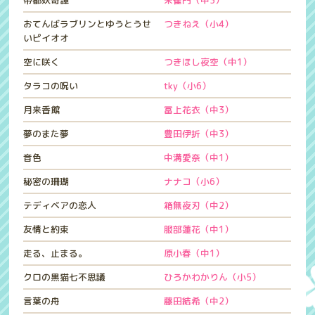
帝都妖奇譚
朱雀門（中3）
おてんばラブリンとゆうとうせ
つきねえ（小4）
いピイオオ
空に咲く
つきほし夜空（中1）
タラコの呪い
tky（小6）
月来香館
冨上花衣（中3）
夢のまた夢
豊田伊折（中3）
音色
中溝愛奈（中1）
秘密の珊瑚
ナナコ（小6）
テディベアの恋人
箱無夜刃（中2）
友情と約束
服部蓮花（中1）
走る、止まる。
原小春（中1）
クロの黒猫七不思議
ひろかわかりん（小5）
言葉の舟
藤田結希（中2）