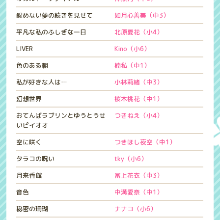
醒めない夢の続きを見せて
如月心善美（中3）
平凡な私のふしぎな一日
北原夏花（小4）
LIVER
Kino（小6）
色のある朝
楠私（中1）
私が好きな人は…
小林莉緒（中3）
幻想世界
桜木桃花（中1）
おてんばラブリンとゆうとうせ
つきねえ（小4）
いピイオオ
空に咲く
つきほし夜空（中1）
タラコの呪い
tky（小6）
月来香館
冨上花衣（中3）
音色
中溝愛奈（中1）
秘密の珊瑚
ナナコ（小6）