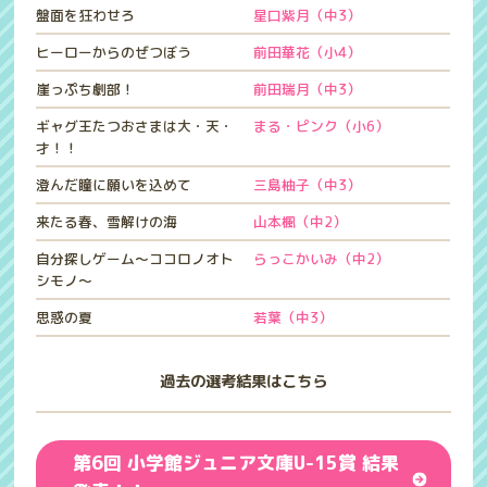
盤面を狂わせろ
星口紫月（中3）
ヒーローからのぜつぼう
前田華花（小4）
崖っぷち劇部！
前田瑞月（中3）
ギャグ王たつおさまは大・天・
まる・ピンク（小6）
才！！
澄んだ瞳に願いを込めて
三島柚子（中3）
来たる春、雪解けの海
山本楓（中2）
自分探しゲーム～ココロノオト
らっこかいみ（中2）
シモノ～
思惑の夏
若葉（中3）
過去の選考結果はこちら
第6回 小学館ジュニア文庫U-15賞 結果