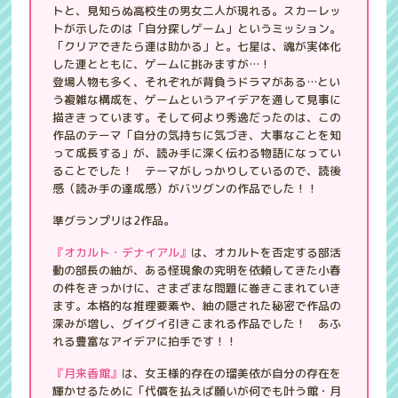
トと、見知らぬ高校生の男女二人が現れる。スカーレッ
トが示したのは「自分探しゲーム」というミッション。
「クリアできたら連は助かる」と。七星は、魂が実体化
した連とともに、ゲームに挑みますが…！
登場人物も多く、それぞれが背負うドラマがある…とい
う複雑な構成を、ゲームというアイデアを通して見事に
描ききっています。そして何より秀逸だったのは、この
作品のテーマ「自分の気持ちに気づき、大事なことを知
って成長する」が、読み手に深く伝わる物語になってい
ることでした！ テーマがしっかりしているので、読後
感（読み手の達成感）がバツグンの作品でした！！
準グランプリは2作品。
『オカルト・デナイアル』
は、オカルトを否定する部活
動の部長の紬が、ある怪現象の究明を依頼してきた小春
の件をきっかけに、さまざまな問題に巻きこまれていき
ます。本格的な推理要素や、紬の隠された秘密で作品の
深みが増し、グイグイ引きこまれる作品でした！ あふ
れる豊富なアイデアに拍手です！！
『月来香館』
は、女王様的存在の瑠美依が自分の存在を
輝かせるために「代償を払えば願いが何でも叶う館・月