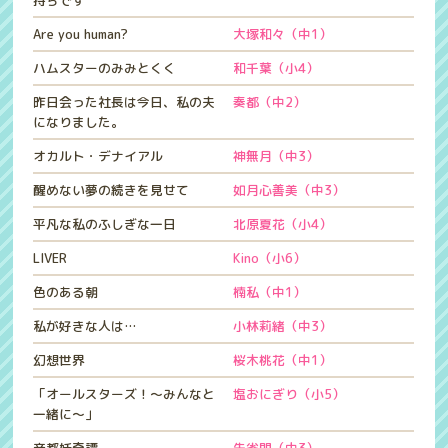
持ちです
Are you human?
大塚和々（中1）
ハムスターのみみとくく
和千葉（小4）
昨日会った社長は今日、私の夫
奏都（中2）
になりました。
オカルト・デナイアル
神無月（中3）
醒めない夢の続きを見せて
如月心善美（中3）
平凡な私のふしぎな一日
北原夏花（小4）
LIVER
Kino（小6）
色のある朝
楠私（中1）
私が好きな人は…
小林莉緒（中3）
幻想世界
桜木桃花（中1）
「オールスターズ！～みんなと
塩おにぎり（小5）
一緒に～」