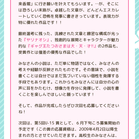
来香館」に行き願いを叶えてもらいます。…が、そこに
は恐ろしい末路が。卓越した文章が、どんどんエスカレ
ートしていく恐怖を見事に書ききっています。表現力が
特に優れた作品です！！
最終選考に残った、洗練された文章と緻密な構成が光っ
た
『ヤリナオシ』
、独創的な展開とキャラクターが魅力
的な
『ギャグ王たつおさまは大・天・才!!』
の2作品も、
受賞作とは僅差の優秀な作品でした！
みなさんの小説は、ただ単に物語ではなく、みなさんの
考えや経験が反映されたものです。その意味で、小説を
書くことは自分ではまだ気づいていない個性を発揮する
手段でもあります。これからもみなさんには自分の心の
声に耳をかたむけ、想像力を存分に発揮して、小説を書
くことを楽しんでほしいと願っています！
そして、作品が完成したらぜひ次回も応募してください
ね！
次回は、第5回U-15 賞として、６月下旬ころ募集開始の
予定です（この賞の応募資格は、2009年4月2日以降生
まれの方とさせていただきます。高校生のみなさんは、