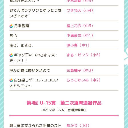
私が好きな人は…
小林莉緒（中3）
おてんばラブリンとゆうとうせ
つきねえ（小4）
いピイオオ
月来香館
冨上花衣（中3）
音色
中溝愛奈（中1）
走る、止まる。
原小春（中1）
ギャグ王たつおさまは大・
まる・ピンク（小6）
天・才！！
澄んだ瞳に願いを込めて
三島柚子（中3）
自分探しゲーム～ココロノ
らっこかいみ（中2）
オトシモノ～
第4回 U-15賞 第二次選考通過作品
※ペンネーム五十音順(敬称略)
隠し扉に支えられた将来のスト
あかり（小3）