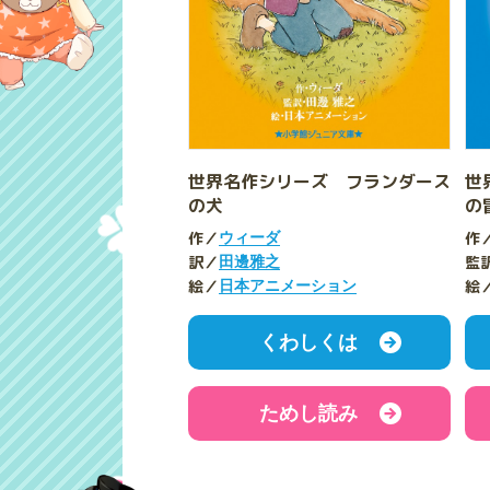
世界名作シリーズ フランダース
世
の犬
の
作／
作
ウィーダ
訳／
監
田邊雅之
絵／
絵
日本アニメーション
くわしくは
ためし読み