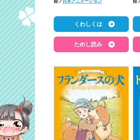
絵／
絵
日本アニメーション
くわしくは
ためし読み