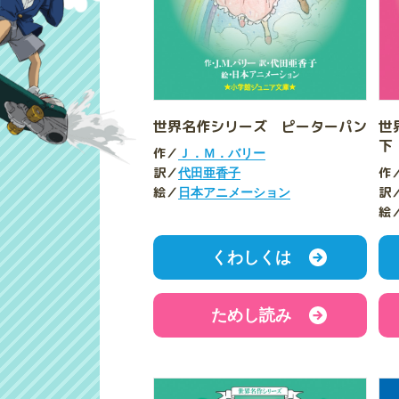
世界名作シリーズ ピーターパン
世
下
作／
Ｊ．Ｍ．バリー
訳／
作
代田亜香子
絵／
訳
日本アニメーション
絵
くわしくは
ためし読み