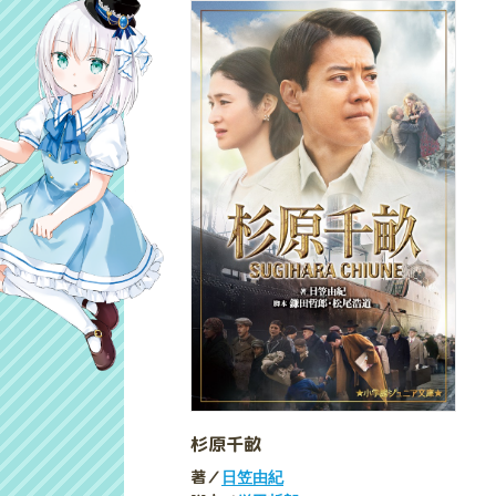
杉原千畝
著／
日笠由紀