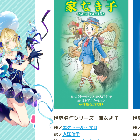
世界名作シリーズ 家なき子
世
作／
作
エクトール・マロ
訳／
編
入江信子