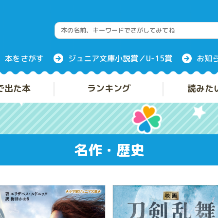
本をさがす
ジュニア文庫小説賞／U-15賞
お知
で出た本
ランキング
読みた
名作・歴史