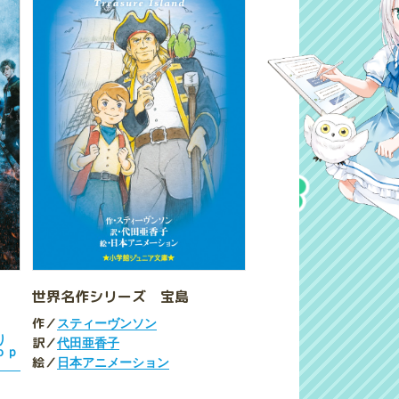
世界名作シリーズ 宝島
作／
スティーヴンソン
り
訳／
代田亜香子
ｏｐ
絵／
日本アニメーション