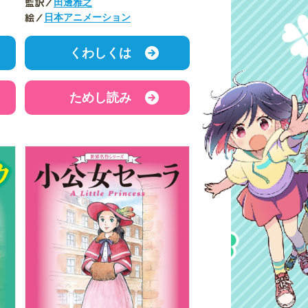
監訳／
田邊雅之
絵／
日本アニメーション
くわしくは
ためし読み