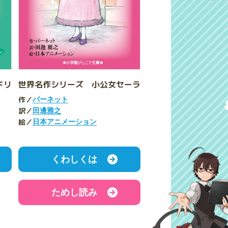
ドリ
世界名作シリーズ 小公女セーラ
作／
バーネット
訳／
田邊雅之
絵／
日本アニメーション
くわしくは
ためし読み