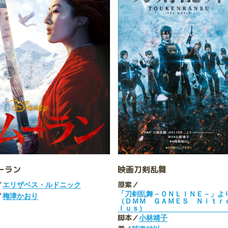
ーラン
映画刀剣乱舞
／
原案／
エリザベス・ルドニック
「刀剣乱舞－ＯＮＬＩＮＥ－」よ
／
梅津かおり
（ＤＭＭ ＧＡＭＥＳ Ｎｉｔｒ
ｌｕｓ）
脚本／
小林靖子