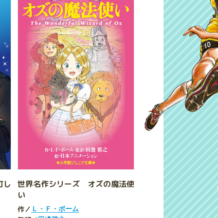
灯し
世界名作シリーズ オズの魔法使
い
作／
Ｌ・Ｆ・ボーム