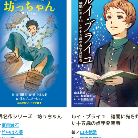
界名作シリーズ 坊っちゃん
ルイ・ブライユ 暗闇に光を
た十五歳の点字発明者
／
夏目漱石
／
著／
竹中はる美
山本徳造