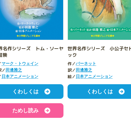
界名作シリーズ トム・ソーヤ
世界名作シリーズ 小公子セ
冒険
ック
／
作／
マーク・トウェイン
バーネット
訳／
訳／
田邊雅之
田邊雅之
／
絵／
日本アニメーション
日本アニメーション
くわしくは
くわしくは
ためし読み