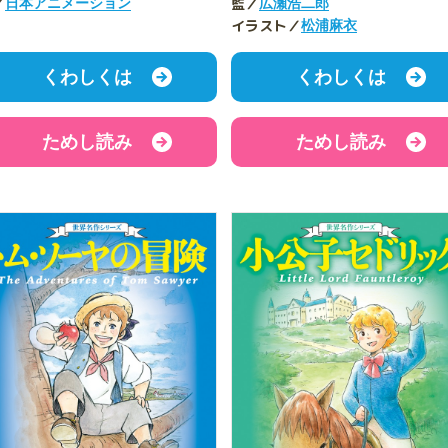
／
監／
日本アニメーション
広瀬浩二郎
イラスト／
松浦麻衣
くわしくは
くわしくは
ためし読み
ためし読み