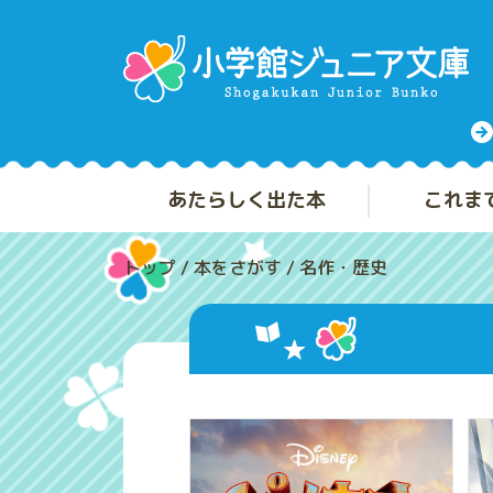
あたらしく出た本
これま
トップ
/
本をさがす
/
名作・歴史