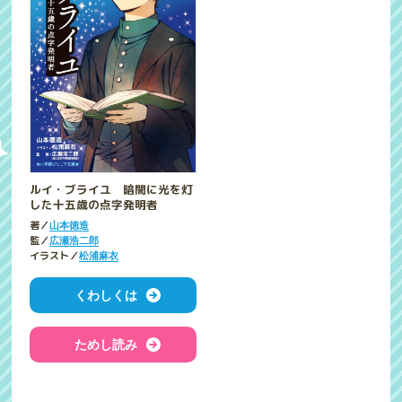
ルイ・ブライユ 暗闇に光を灯
した十五歳の点字発明者
著／
山本徳造
監／
広瀬浩二郎
イラスト／
松浦麻衣
くわしくは
ためし読み