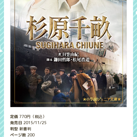
定価
770
円（税込）
発売日
2015/11/25
判型
新書判
ページ数
200