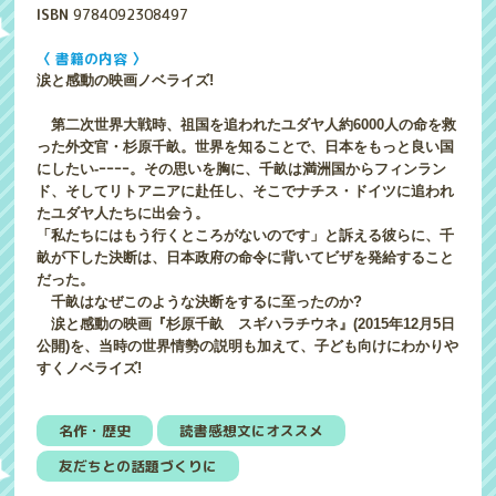
ISBN
9784092308497
〈 書籍の内容 〉
涙と感動の映画ノベライズ!
第二次世界大戦時、祖国を追われたユダヤ人約6000人の命を救
った外交官・杉原千畝。世界を知ることで、日本をもっと良い国
にしたい-ｰｰｰｰ。その思いを胸に、千畝は満洲国からフィンラン
ド、そしてリトアニアに赴任し、そこでナチス・ドイツに追われ
たユダヤ人たちに出会う。
「私たちにはもう行くところがないのです」と訴える彼らに、千
畝が下した決断は、日本政府の命令に背いてビザを発給すること
だった。
千畝はなぜこのような決断をするに至ったのか?
涙と感動の映画『杉原千畝 スギハラチウネ』(2015年12月5日
公開)を、当時の世界情勢の説明も加えて、子ども向けにわかりや
すくノベライズ!
名作・歴史
読書感想文にオススメ
友だちとの話題づくりに