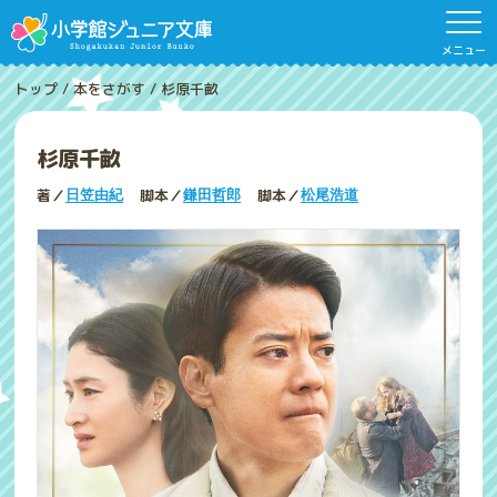
メニュー
トップ
/
本をさがす
/
杉原千畝
杉原千畝
著／
脚本／
脚本／
日笠由紀
鎌田哲郎
松尾浩道