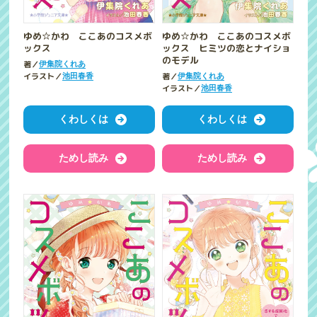
ゆめ☆かわ ここあのコスメボ
ゆめ☆かわ ここあのコスメボ
ックス
ックス ヒミツの恋とナイショ
のモデル
著／
伊集院くれあ
イラスト／
著／
池田春香
伊集院くれあ
イラスト／
池田春香
くわしくは
くわしくは
ためし読み
ためし読み