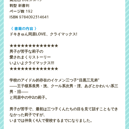
判型
新書判
ページ数
192
ISBN
9784092314641
〈 書籍の内容 〉
ドキきゅん同居LOVE、クライマックス!
★★★★★★★★★★★★★
男子が苦手な莉子の
愛されまくりストーリー
いよいよクライマックス!!!
★★★★★★★★★★★★★
学校のアイドル的存在のイケメン三つ子“目黒三兄弟"
――王子様系長男・洸、クール系次男・浬、あざとかわいい系三
男・泪――
と同居中の中2の莉子。
男子が苦手で、最初は三つ子くんたちの目を見て話すこともでき
なかった莉子ですが、
いまでは仲良く4人で登校するまでになりました。