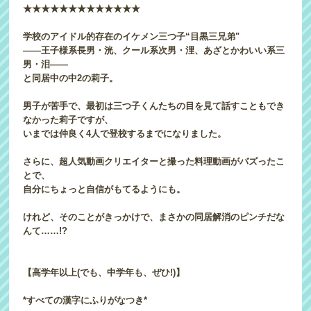
★★★★★★★★★★★★★
学校のアイドル的存在のイケメン三つ子“目黒三兄弟"
――王子様系長男・洸、クール系次男・浬、あざとかわいい系三
男・泪――
と同居中の中2の莉子。
男子が苦手で、最初は三つ子くんたちの目を見て話すこともでき
なかった莉子ですが、
いまでは仲良く4人で登校するまでになりました。
さらに、超人気動画クリエイターと撮った料理動画がバズったこ
とで、
自分にちょっと自信がもてるようにも。
けれど、そのことがきっかけで、まさかの同居解消のピンチだな
んて……!?
【高学年以上(でも、中学年も、ぜひ!)】
*すべての漢字にふりがなつき*