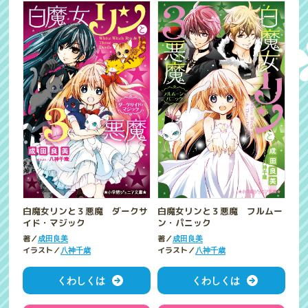
白魔女リンと３悪魔 ダークサ
白魔女リンと３悪魔 フルムー
イド・マジック
ン・パニック
著／
著／
成田良美
成田良美
イラスト／
イラスト／
八神千歳
八神千歳
くわしくは
くわしくは