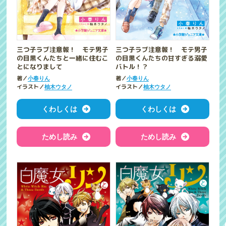
三つ子ラブ注意報！ モテ男子
三つ子ラブ注意報！ モテ男子
の目黒くんたちと一緒に住むこ
の目黒くんたちの甘すぎる溺愛
とになりまして
バトル！？
著／
著／
小春りん
小春りん
イラスト／
イラスト／
柚木ウタノ
柚木ウタノ
くわしくは
くわしくは
ためし読み
ためし読み