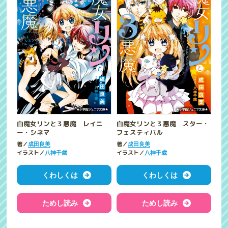
白魔女リンと３悪魔 レイニ
白魔女リンと３悪魔 スター・
ー・シネマ
フェスティバル
著／
著／
成田良美
成田良美
イラスト／
イラスト／
八神千歳
八神千歳
くわしくは
くわしくは
ためし読み
ためし読み