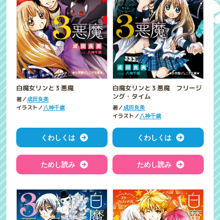
白魔女リンと３悪魔
白魔女リンと３悪魔 フリージ
ング・タイム
著／
成田良美
イラスト／
著／
八神千歳
成田良美
イラスト／
八神千歳
くわしくは
くわしくは
ためし読み
ためし読み