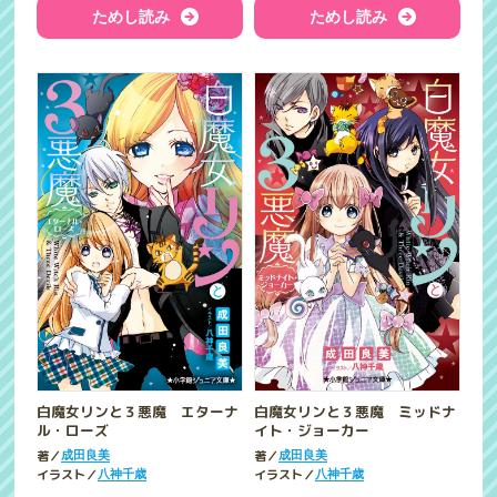
ためし読み
ためし読み
白魔女リンと３悪魔 エターナ
白魔女リンと３悪魔 ミッドナ
ル・ローズ
イト・ジョーカー
著／
著／
成田良美
成田良美
イラスト／
イラスト／
八神千歳
八神千歳