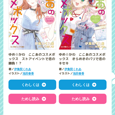
ゆめ☆かわ ここあのコスメボ
ゆめ☆かわ ここあのコスメボ
ックス ストアイベントで恋の
ックス きらめきのパリで恋の
勝負！？
キセキ
著／
著／
伊集院くれあ
伊集院くれあ
イラスト／
イラスト／
池田春香
池田春香
くわしくは
くわしくは
ためし読み
ためし読み