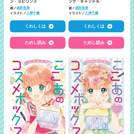
ン・ラビリンス
ング・キャンドル
著／
著／
成田良美
成田良美
イラスト／
イラスト／
八神千歳
八神千歳
くわしくは
くわしくは
ためし読み
ためし読み