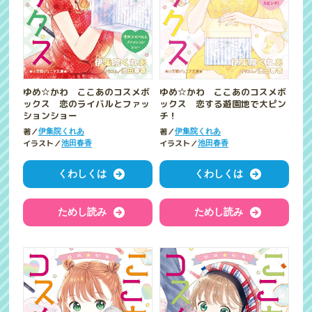
ゆめ☆かわ ここあのコスメボ
ゆめ☆かわ ここあのコスメボ
ックス 恋のライバルとファッ
ックス 恋する遊園地で大ピン
ションショー
チ！
著／
著／
伊集院くれあ
伊集院くれあ
イラスト／
イラスト／
池田春香
池田春香
くわしくは
くわしくは
ためし読み
ためし読み