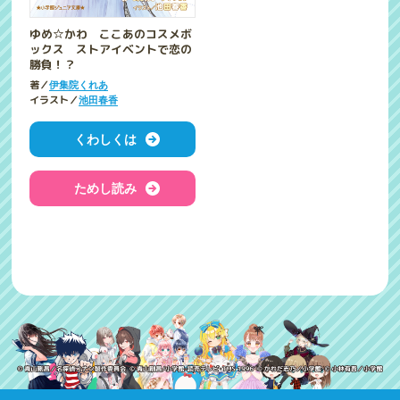
ゆめ☆かわ ここあのコスメボ
ックス ストアイベントで恋の
勝負！？
著／
伊集院くれあ
イラスト／
池田春香
くわしくは
ためし読み