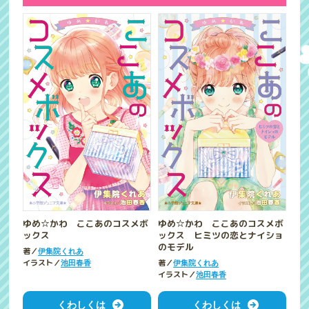
ゆめ☆かわ ここあのコスメボ
ゆめ☆かわ ここあのコスメボ
ックス
ックス ヒミツの恋とナイショ
のモデル
著／
伊集院くれあ
イラスト／
著／
池田春香
伊集院くれあ
イラスト／
池田春香
くわしくは
くわしくは