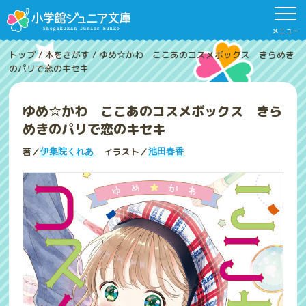
メニュー
トップ
/
本をさがす
/
ゆめ☆かわ ここあのコスメボックス きらめき
のパリで恋のキセキ
ゆめ☆かわ ここあのコスメボックス きら
めきのパリで恋のキセキ
著／
イラスト／
伊集院くれあ
池田春香