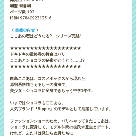
判型
新書判
ページ数
192
ISBN
9784092313316
〈 書籍の内容 〉
ここあの恋はどうなる? シリーズ完結!
★★★★★★★★★★★★★★★★★★
ドキドキの最終巻の舞台はパリ
ここあとショコラの秘密がとうとう……!?
★★★★★★★★★★★★★★★★★★
白鳥ここあは、コスメボックスから現れた
原宿系妖精ちぇるし～の魔法で、
美少女・ショコラに変身できちゃう中学1年生。
いまではショコラもここあも、
人気ブランド『Ripple』のモデルとして活躍しています。
ファッションショーのため、パリへやってきたここあは、
ショコラに変身して、モデル仲間の彼氏☆登生とデート。
けれど、ふたりは見知らぬ男たちに