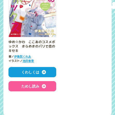
ゆめ☆かわ ここあのコスメボ
ックス きらめきのパリで恋の
キセキ
著／
伊集院くれあ
イラスト／
池田春香
くわしくは
ためし読み