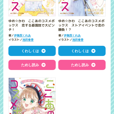
ゆめ☆かわ ここあのコスメボ
ゆめ☆かわ ここあのコスメボ
ックス 恋する遊園地で大ピン
ックス ストアイベントで恋の
チ！
勝負！？
著／
著／
伊集院くれあ
伊集院くれあ
イラスト／
イラスト／
池田春香
池田春香
くわしくは
くわしくは
ためし読み
ためし読み