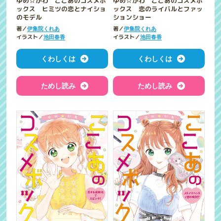
ゆめ☆かわ ここあのコスメボ
ゆめ☆かわ ここあのコスメボ
ックス ヒミツの恋とナイショ
ックス 恋のライバルとファッ
のモデル
ションショー
著／
著／
伊集院くれあ
伊集院くれあ
イラスト／
イラスト／
池田春香
池田春香
くわしくは
くわしくは
ためし読み
ためし読み