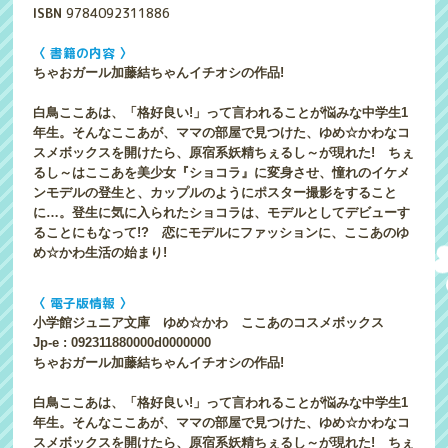
ISBN
9784092311886
〈 書籍の内容 〉
ちゃおガール加藤結ちゃんイチオシの作品!
白鳥ここあは、「格好良い!」って言われることが悩みな中学生1
年生。そんなここあが、ママの部屋で見つけた、ゆめ☆かわなコ
スメボックスを開けたら、原宿系妖精ちぇるし～が現れた! ちぇ
るし～はここあを美少女『ショコラ』に変身させ、憧れのイケメ
ンモデルの登生と、カップルのようにポスター撮影をすること
に…。登生に気に入られたショコラは、モデルとしてデビューす
ることにもなって!? 恋にモデルにファッションに、ここあのゆ
め☆かわ生活の始まり!
〈 電子版情報 〉
小学館ジュニア文庫 ゆめ☆かわ ここあのコスメボックス
Jp-e : 092311880000d0000000
ちゃおガール加藤結ちゃんイチオシの作品!
白鳥ここあは、「格好良い!」って言われることが悩みな中学生1
年生。そんなここあが、ママの部屋で見つけた、ゆめ☆かわなコ
スメボックスを開けたら、原宿系妖精ちぇるし～が現れた! ちぇ