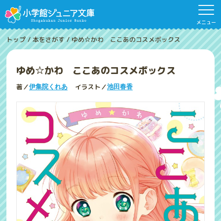
メニュー
トップ
/
本をさがす
/
ゆめ☆かわ ここあのコスメボックス
ゆめ☆かわ ここあのコスメボックス
著／
イラスト／
伊集院くれあ
池田春香