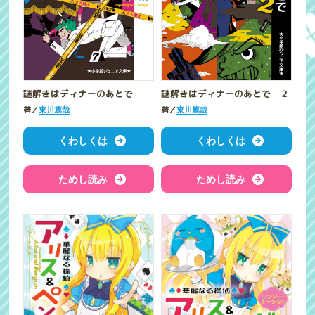
謎解きはディナーのあとで
謎解きはディナーのあとで ２
著／
著／
東川篤哉
東川篤哉
くわしくは
くわしくは
ためし読み
ためし読み