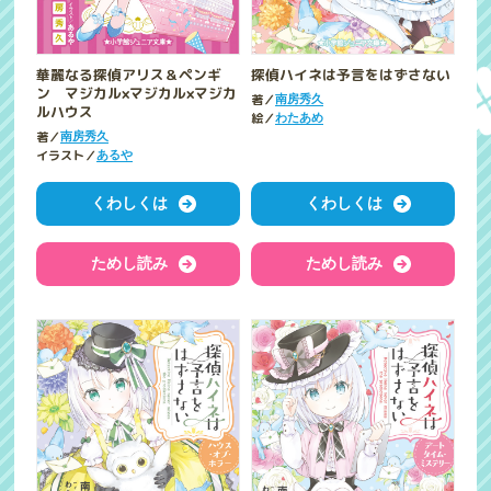
華麗なる探偵アリス＆ペンギ
探偵ハイネは予言をはずさない
ン マジカル×マジカル×マジカ
著／
南房秀久
ルハウス
絵／
わたあめ
著／
南房秀久
イラスト／
あるや
くわしくは
くわしくは
ためし読み
ためし読み