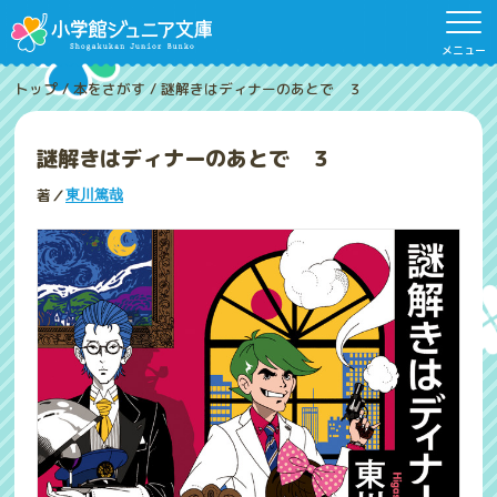
メニュー
トップ
/
本をさがす
/
謎解きはディナーのあとで ３
謎解きはディナーのあとで ３
著／
東川篤哉