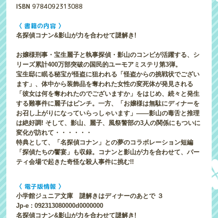
ISBN
9784092313088
〈 書籍の内容 〉
名探偵コナン&影山が力を合わせて謎解き!
お嬢様刑事・宝生麗子と執事探偵・影山のコンビが活躍する、シ
リーズ累計400万部突破の国民的ユーモアミステリ第3弾。
宝生邸に眠る秘宝が怪盗に狙われる「怪盗からの挑戦状でござい
ます」、体中から装飾品を奪われた女性の変死体が発見される
「彼女は何を奪われたのでございますか」をはじめ、続々と発生
する難事件に麗子はピンチ。一方、「お嬢様は無駄にディナーを
お召し上がりになっていらっしゃいます」――影山の毒舌と推理
は絶好調! そして、影山、麗子、風祭警部の3人の関係にもついに
変化が訪れて・・・・・・
特典として、「名探偵コナン」との夢のコラボレーション短編
「探偵たちの饗宴」も収録。コナンと影山が力を合わせて、パー
ティ会場で起きた奇怪な殺人事件に挑む!!
〈 電子版情報 〉
小学館ジュニア文庫 謎解きはディナーのあとで ３
Jp-e : 092313080000d0000000
名探偵コナン&影山が力を合わせて謎解き!