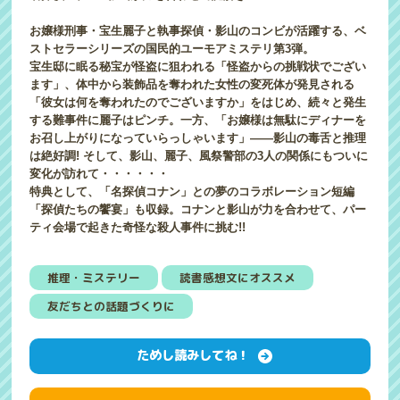
お嬢様刑事・宝生麗子と執事探偵・影山のコンビが活躍する、ベ
ストセラーシリーズの国民的ユーモアミステリ第3弾。
宝生邸に眠る秘宝が怪盗に狙われる「怪盗からの挑戦状でござい
ます」、体中から装飾品を奪われた女性の変死体が発見される
「彼女は何を奪われたのでございますか」をはじめ、続々と発生
する難事件に麗子はピンチ。一方、「お嬢様は無駄にディナーを
お召し上がりになっていらっしゃいます」――影山の毒舌と推理
は絶好調! そして、影山、麗子、風祭警部の3人の関係にもついに
変化が訪れて・・・・・・
特典として、「名探偵コナン」との夢のコラボレーション短編
「探偵たちの饗宴」も収録。コナンと影山が力を合わせて、パー
ティ会場で起きた奇怪な殺人事件に挑む!!
推理・ミステリー
読書感想文にオススメ
友だちとの話題づくりに
ためし読みしてね！