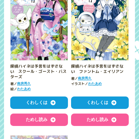
探偵ハイネは予言をはずさな
探偵ハイネは予言をはずさな
い スクール・ゴースト・バス
い ファントム・エイリアン
ターズ
著／
南房秀久
著／
イラスト／
南房秀久
わたあめ
絵／
わたあめ
くわしくは
くわしくは
ためし読み
ためし読み