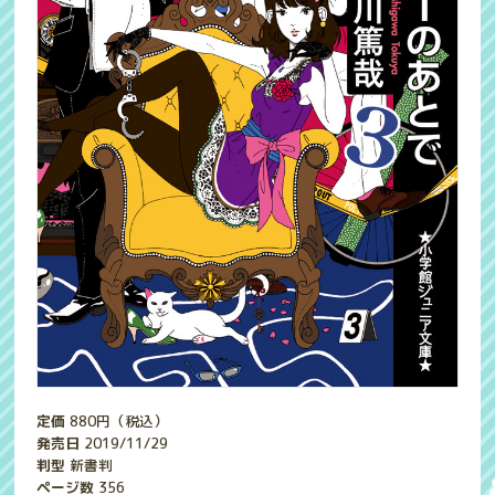
定価
880
円（税込）
発売日
2019/11/29
判型
新書判
ページ数
356