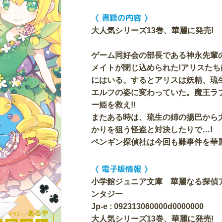
〈 書籍の内容 〉
大人気シリーズ13巻、華麗に発売!
ゲーム同好会の部長である神永先輩
メイトが閉じ込められた!アリスた
にはいる。するとアリスは妖精、琉
エルフの姿に変わっていた。魔王ラ
ー姫を救え!!
またある時は、琉生の姉の揚巴から
かりを狙う怪盗と対決したりで…!
ペンギン探偵社は今回も難事件を華麗
〈 電子版情報 〉
小学館ジュニア文庫 華麗なる探偵
ンタジー
Jp-e : 092313060000d0000000
大人気シリーズ13巻、華麗に発売!