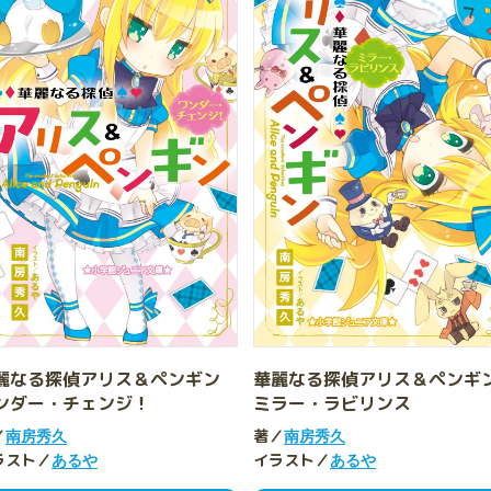
麗なる探偵アリス＆ペンギン
華麗なる探偵アリス＆ペン
ンダー・チェンジ！
ミラー・ラビリンス
／
著／
南房秀久
南房秀久
ラスト／
イラスト／
あるや
あるや