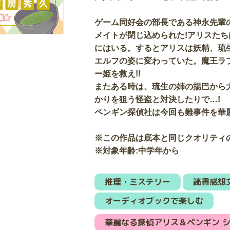
ゲーム同好会の部長である神永先輩
メイトが閉じ込められた!アリスた
にはいる。するとアリスは妖精、琉
エルフの姿に変わっていた。魔王ラ
ー姫を救え!!
またある時は、琉生の姉の揚巴から
かりを狙う怪盗と対決したりで…!
ペンギン探偵社は今回も難事件を華麗
※この作品は底本と同じクオリティ
※対象年齢:中学年から
推理・ミステリー
読書感想
オーディオブックで楽しむ
華麗なる探偵アリス＆ペンギン 