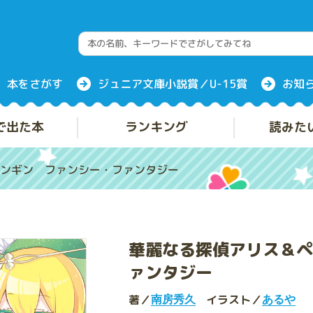
本をさがす
ジュニア文庫小説賞／U-15賞
お知
で出た本
ランキング
読みた
ンギン ファンシー・ファンタジー
華麗なる探偵アリス＆ペ
ァンタジー
著／
イラスト／
南房秀久
あるや