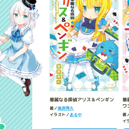
華麗なる探偵アリス＆ペンギン
華
ワ
著／
南房秀久
イラスト／
著
あるや
イ