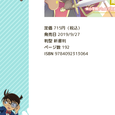
定価
715
円（税込）
発売日
2019/9/27
判型
新書判
ページ数
192
ISBN
9784092313064