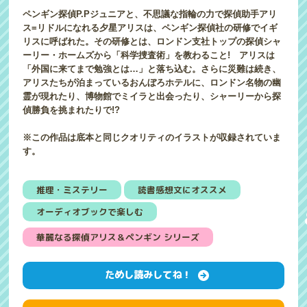
ペンギン探偵P.Pジュニアと、不思議な指輪の力で探偵助手アリ
ス=リドルになれる夕星アリスは、ペンギン探偵社の研修でイギ
リスに呼ばれた。その研修とは、ロンドン支社トップの探偵シャ
ーリー・ホームズから「科学捜査術」を教わること! アリスは
「外国に来てまで勉強とは…」と落ち込む。さらに災難は続き、
アリスたちが泊まっているおんぼろホテルに、ロンドン名物の幽
霊が現れたり、博物館でミイラと出会ったり、シャーリーから探
偵勝負を挑まれたりで!?
※この作品は底本と同じクオリティのイラストが収録されていま
す。
推理・ミステリー
読書感想文にオススメ
オーディオブックで楽しむ
華麗なる探偵アリス＆ペンギン シリーズ
ためし読みしてね！