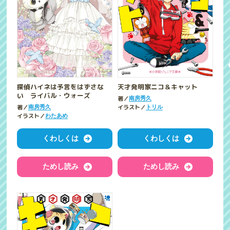
探偵ハイネは予言をはずさな
天才発明家ニコ＆キャット
い ライバル・ウォーズ
著／
南房秀久
著／
イラスト／
南房秀久
トリル
イラスト／
わたあめ
くわしくは
くわしくは
ためし読み
ためし読み