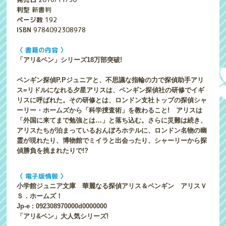
判型
新書判
ページ数
192
ISBN
9784092308978
〈 書籍の内容 〉
「アリ&ペン」シリーズ18万部突破!
ペンギン探偵P.Pジュニアと、不思議な指輪の力で探偵助手アリ
ス=リドルになれる夕星アリスは、ペンギン探偵社の研修でイギ
リスに呼ばれた。その研修とは、ロンドン支社トップの探偵シャ
ーリー・ホームズから「科学捜査術」を教わること! アリスは
「外国に来てまで勉強とは…」と落ち込む。さらに災難は続き、
アリスたちが泊まっているおんぼろホテルに、ロンドン名物の幽
霊が現れたり、博物館でミイラと出会ったり、シャーリーから探
偵勝負を挑まれたりで!?
〈 電子版情報 〉
小学館ジュニア文庫 華麗なる探偵アリス＆ペンギン アリスＶ
Ｓ．ホームズ！
Jp-e : 092308970000d0000000
「アリ&ペン」大人気シリーズ!