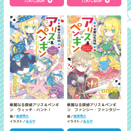
ためし読み
ためし読み
華麗なる探偵アリス＆ペンギ
華麗なる探偵アリス＆ペンギ
ン ウィッチ・ハント！
ン ファンシー・ファンタジー
著／
著／
南房秀久
南房秀久
イラスト／
イラスト／
あるや
あるや