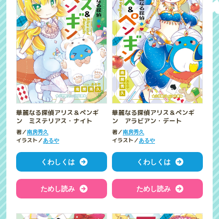
華麗なる探偵アリス＆ペンギ
華麗なる探偵アリス＆ペンギ
ン ミステリアス・ナイト
ン アラビアン・デート
著／
著／
南房秀久
南房秀久
イラスト／
イラスト／
あるや
あるや
くわしくは
くわしくは
ためし読み
ためし読み