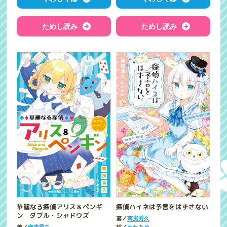
ためし読み
ためし読み
華麗なる探偵アリス＆ペンギ
探偵ハイネは予言をはずさない
ン ダブル・シャドウズ
著／
南房秀久
南房秀久
わたあめ