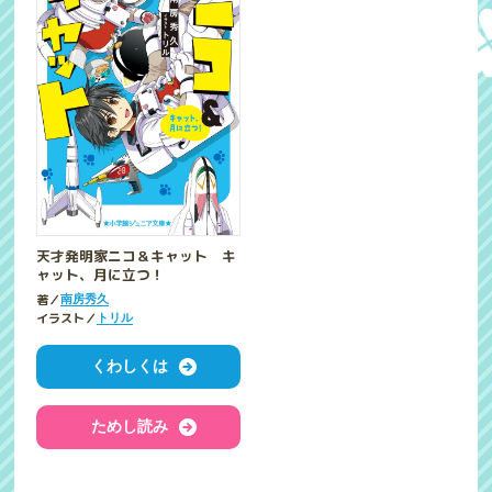
天才発明家ニコ＆キャット キ
ャット、月に立つ！
著／
南房秀久
イラスト／
トリル
くわしくは
ためし読み