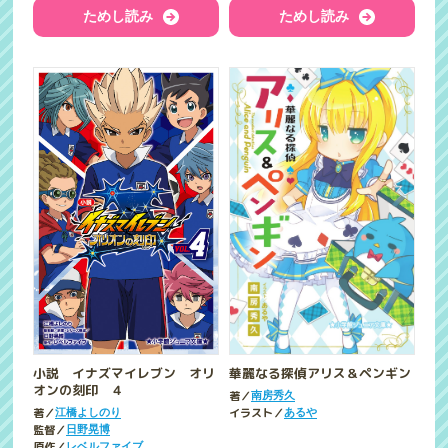
ためし読み
ためし読み
華麗なる探偵アリス＆ペンギン
小説 イナズマイレブン オリ
オンの刻印 ４
著／
南房秀久
イラスト／
著／
あるや
江橋よしのり
監督／
日野晃博
原作／
レベルファイブ