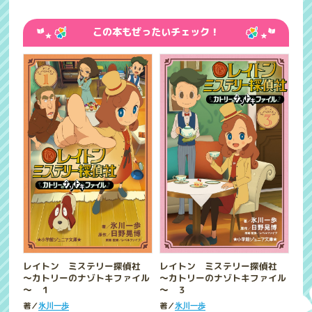
この本もぜったいチェック！
レイトン ミステリー探偵社
レイトン ミステリー探偵社
～カトリーのナゾトキファイル
～カトリーのナゾトキファイル
～ １
～ ３
著／
著／
氷川一歩
氷川一歩