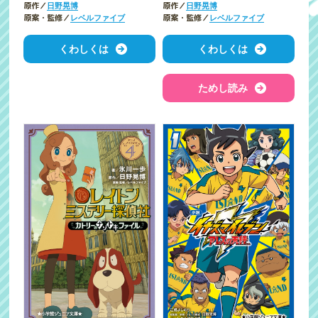
原作／
原作／
日野晃博
日野晃博
原案・監修／
原案・監修／
レベルファイブ
レベルファイブ
くわしくは
くわしくは
ためし読み