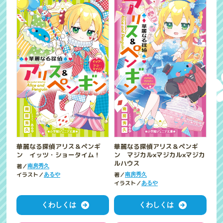
華麗なる探偵アリス＆ペンギ
華麗なる探偵アリス＆ペンギ
ン イッツ・ショータイム！
ン マジカル×マジカル×マジカ
ルハウス
著／
南房秀久
イラスト／
著／
あるや
南房秀久
イラスト／
あるや
くわしくは
くわしくは