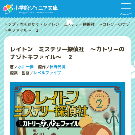
メニュー
トップ
/
本をさがす
/
レイトン ミステリー探偵社 ～カトリーのナゾ
トキファイル～ ２
レイトン ミステリー探偵社 ～カトリーの
ナゾトキファイル～ ２
著／
原作／
氷川一歩
日野晃博
原案・監修／
レベルファイブ