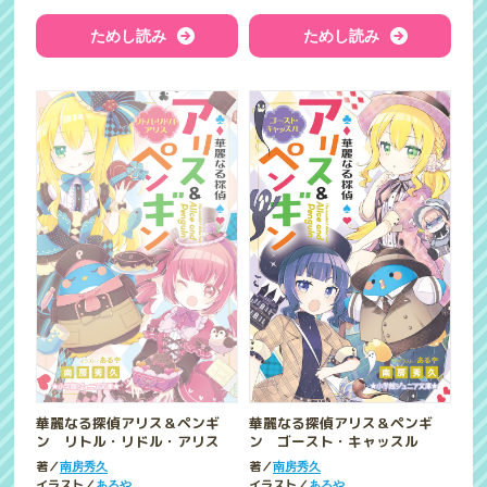
ためし読み
ためし読み
華麗なる探偵アリス＆ペンギ
華麗なる探偵アリス＆ペンギ
ン リトル・リドル・アリス
ン ゴースト・キャッスル
著／
著／
南房秀久
南房秀久
イラスト／
イラスト／
あるや
あるや