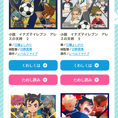
小説 イナズマイレブン アレ
小説 イナズマイレブン アレ
スの天秤 ２
スの天秤 ３
著／
著／
江橋よしのり
江橋よしのり
総監督／
総監督／
日野晃博
日野晃博
原作／
原作／
レベルファイブ
レベルファイブ
くわしくは
くわしくは
ためし読み
ためし読み