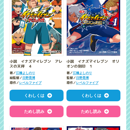
小説 イナズマイレブン アレ
小説 イナズマイレブン オリ
スの天秤 ４
オンの刻印 １
著／
著／
江橋よしのり
江橋よしのり
総監督／
監督／
日野晃博
日野晃博
原作／
原作／
レベルファイブ
レベルファイブ
くわしくは
くわしくは
ためし読み
ためし読み