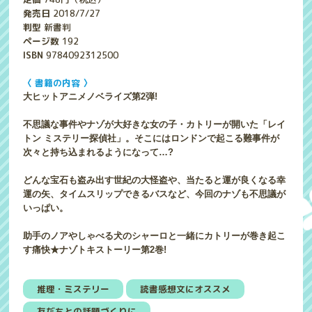
発売日
2018/7/27
判型
新書判
ページ数
192
ISBN
9784092312500
〈 書籍の内容 〉
大ヒットアニメノベライズ第2弾!
不思議な事件やナゾが大好きな女の子・カトリーが開いた「レイ
トン ミステリー探偵社」。そこにはロンドンで起こる難事件が
次々と持ち込まれるようになって…?
どんな宝石も盗み出す世紀の大怪盗や、当たると運が良くなる幸
運の矢、タイムスリップできるバスなど、今回のナゾも不思議が
いっぱい。
助手のノアやしゃべる犬のシャーロと一緒にカトリーが巻き起こ
す痛快★ナゾトキストーリー第2巻!
推理・ミステリー
読書感想文にオススメ
友だちとの話題づくりに