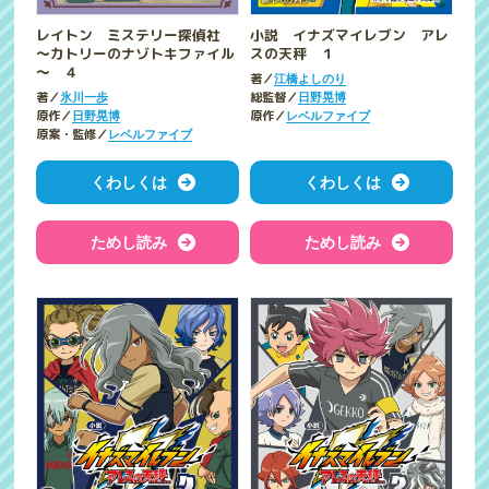
レイトン ミステリー探偵社
小説 イナズマイレブン アレ
～カトリーのナゾトキファイル
スの天秤 １
～ ４
著／
江橋よしのり
著／
総監督／
氷川一歩
日野晃博
原作／
原作／
日野晃博
レベルファイブ
原案・監修／
レベルファイブ
くわしくは
くわしくは
ためし読み
ためし読み