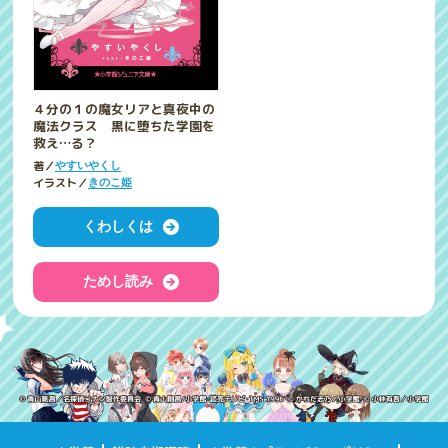
４分の１の魔女リアと真夜中の
魔法クラス 黒に堕ちた学園を
救え…る？
著／
やすいやくし
イラスト／
きのこ姫
くわしくは
ためし読み