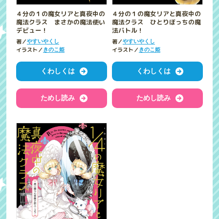
４分の１の魔女リアと真夜中の
４分の１の魔女リアと真夜中の
魔法クラス まさかの魔法使い
魔法クラス ひとりぼっちの魔
デビュー！
法バトル！
著／
著／
やすいやくし
やすいやくし
イラスト／
イラスト／
きのこ姫
きのこ姫
くわしくは
くわしくは
ためし読み
ためし読み