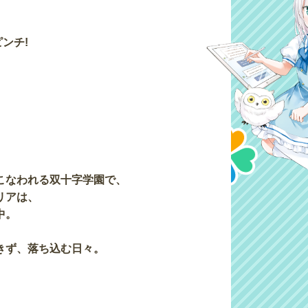
ンチ!
こなわれる双十字学園で、
リアは、
中。
きず、落ち込む日々。