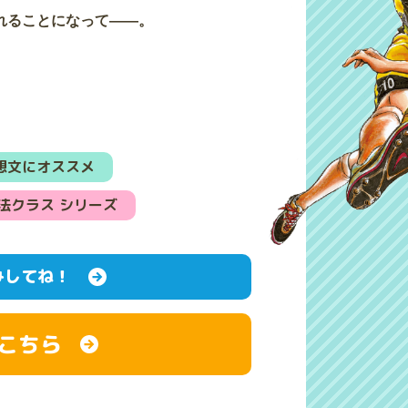
れることになって――。
想文にオススメ
法クラス シリーズ
みしてね！
こちら