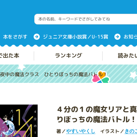
本をさがす
ジュニア文庫小説賞／U-15賞
お知
で出た本
ランキング
読みた
夜中の魔法クラス ひとりぼっちの魔法バトル！
４分の１の魔女リアと真
りぼっちの魔法バトル！
著／
イラスト／
やすいやくし
きの