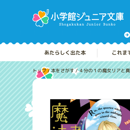
あたらしく出た本
これま
トップ
/
本をさがす
/
４分の１の魔女リアと真