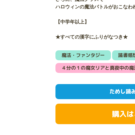
ハロウィンの魔法バトルがおこなわ
【中学年以上】
★すべての漢字にふりがなつき★
魔法・ファンタジー
読書感
４分の１の魔女リアと真夜中の魔
ためし読
購入は