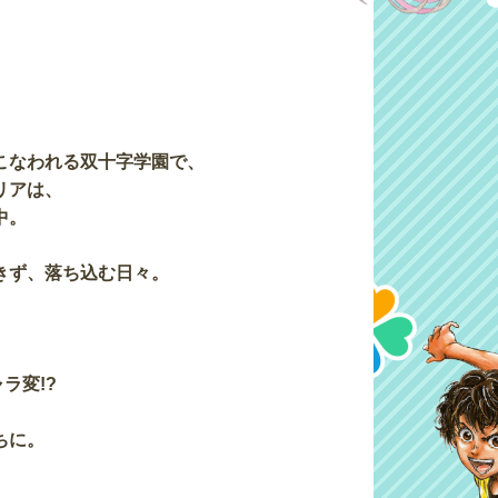
こなわれる双十字学園で、
リアは、
中。
きず、落ち込む日々。
ラ変!?
ちに。