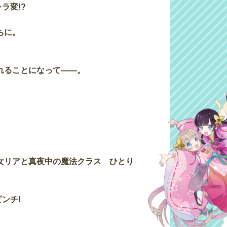
ラ変!?
ちに。
れることになって――。
女リアと真夜中の魔法クラス ひとり
ンチ!