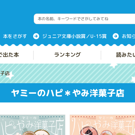
本をさがす
ジュニア文庫小説賞／U-15賞
お知
で出た本
ランキング
読みた
子店
ヤミーのハピ＊やみ洋菓子店