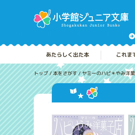
あたらしく出た本
これま
トップ
/
本をさがす
/
ヤミーのハピ＊やみ洋菓