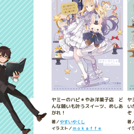
ヤミーのハピ＊やみ洋菓子店 ど
ヤ
んな願いも叶うスイーツ、めしあ
い
がれ！
ぞ
著／
著
やすいやくし
イラスト／
イ
ｍｏｋａｆｆｅ