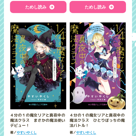
ためし読み
ためし読み
４分の１の魔女リアと真夜中の
４分の１の魔女リアと真夜中の
魔法クラス まさかの魔法使い
魔法クラス ひとりぼっちの魔
デビュー！
法バトル！
著／
著／
やすいやくし
やすいやくし