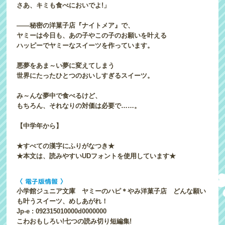
さあ、キミも食べにおいでよ!」
――秘密の洋菓子店『ナイトメア』で、
ヤミーは今日も、あの子やこの子のお願いを叶える
ハッピーでヤミーなスイーツを作っています。
悪夢をあま～い夢に変えてしまう
世界にたったひとつのおいしすぎるスイーツ。
み～んな夢中で食べるけど、
もちろん、それなりの対価は必要で……。
【中学年から】
★すべての漢字にふりがなつき★
★本文は、読みやすいUDフォントを使用しています★
〈 電子版情報 〉
小学館ジュニア文庫 ヤミーのハピ＊やみ洋菓子店 どんな願い
も叶うスイーツ、めしあがれ！
Jp-e : 092315010000d0000000
こわおもしろい!七つの読み切り短編集!