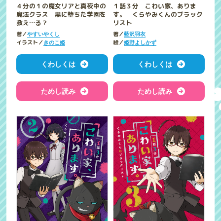
４分の１の魔女リアと真夜中の
１話３分 こわい家、ありま
魔法クラス 黒に堕ちた学園を
す。 くらやみくんのブラック
救え…る？
リスト
著／
著／
やすいやくし
藍沢羽衣
イラスト／
絵／
きのこ姫
姫野よしかず
くわしくは
くわしくは
ためし読み
ためし読み