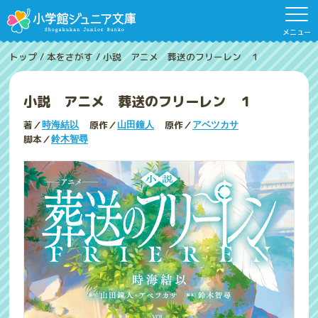
メニュー
トップ
/
本をさがす
/
小説 アニメ 葬送のフリーレン １
小説 アニメ 葬送のフリーレン １
著／
原作／
原作／
時海結以
山田鐘人
アベツカサ
脚本／
鈴木智尋