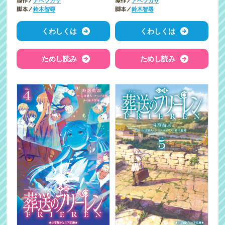
原作／
原作／
アベツカサ
アベツカサ
脚本／
脚本／
鈴木智尋
鈴木智尋
くわしくは
くわしくは
ためし読み
ためし読み