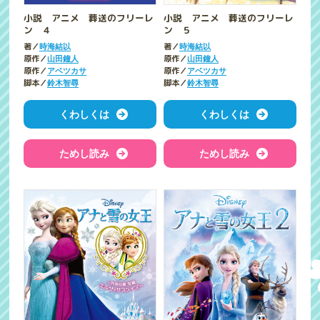
小説 アニメ 葬送のフリーレ
小説 アニメ 葬送のフリーレ
ン ４
ン ５
著／
著／
時海結以
時海結以
原作／
原作／
山田鐘人
山田鐘人
原作／
原作／
アベツカサ
アベツカサ
脚本／
脚本／
鈴木智尋
鈴木智尋
くわしくは
くわしくは
ためし読み
ためし読み