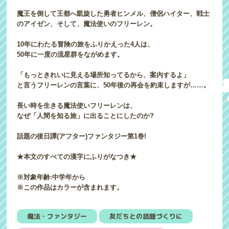
魔王を倒して王都へ凱旋した勇者ヒンメル、僧侶ハイター、戦士
のアイゼン、そして、魔法使いのフリーレン。
10年にわたる冒険の旅をふりかえった4人は、
50年に一度の流星群をながめます。
「もっときれいに見える場所知ってるから、案内するよ」
と言うフリーレンの言葉に、50年後の再会を約束しますが……。
長い時を生きる魔法使いフリーレンは、
なぜ「人間を知る旅」に出ることにしたのか?
話題の後日譚(アフター)ファンタジー第1巻!
★本文のすべての漢字にふりがなつき★
※対象年齢:中学年から
※この作品はカラーが含まれます。
魔法・ファンタジー
友だちとの話題づくりに