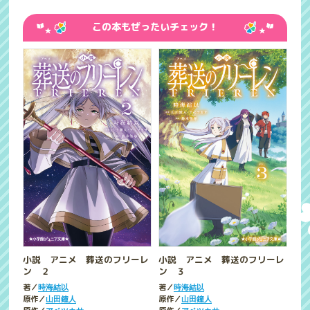
この本もぜったいチェック！
小説 アニメ 葬送のフリーレ
小説 アニメ 葬送のフリーレ
ン ２
ン ３
著／
著／
時海結以
時海結以
原作／
原作／
山田鐘人
山田鐘人