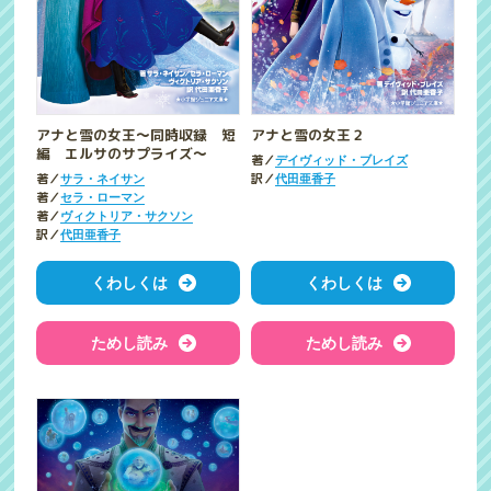
アナと雪の女王～同時収録 短
アナと雪の女王２
編 エルサのサプライズ～
著／
デイヴィッド・ブレイズ
著／
訳／
サラ・ネイサン
代田亜香子
著／
セラ・ローマン
著／
ヴィクトリア・サクソン
訳／
代田亜香子
くわしくは
くわしくは
ためし読み
ためし読み