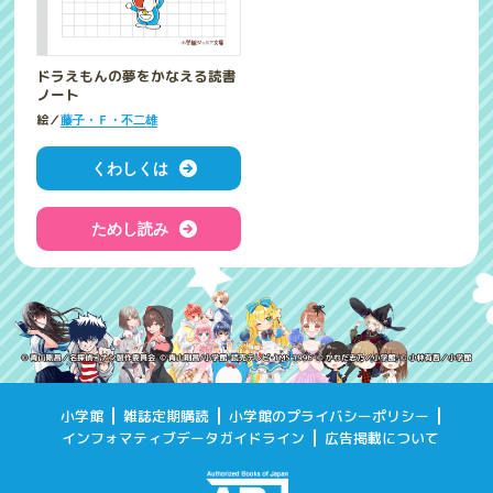
ドラえもんの夢をかなえる読書
ノート
絵／
藤子・Ｆ・不二雄
くわしくは
ためし読み
小学館
雑誌定期購読
小学館のプライバシーポリシー
インフォマティブデータガイドライン
広告掲載について