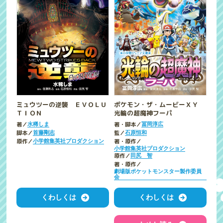
ミュウツーの逆襲 ＥＶＯＬＵ
ポケモン・ザ・ムービーＸＹ
ＴＩＯＮ
光輪の超魔神フーパ
著／
著・脚本／
水稀しま
冨岡淳広
脚本／
監／
首藤剛志
石原恒和
原作／
著・原作／
小学館集英社プロダクション
小学館集英社プロダクション
原作／
田尻 智
著・原作／
劇場版ポケットモンスター製作委員
会
くわしくは
くわしくは