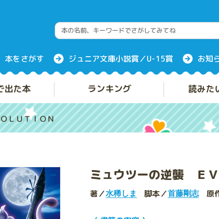
本をさがす
ジュニア文庫小説賞／U-15賞
お知
で出た本
ランキング
読みた
ＯＬＵＴＩＯＮ
ミュウツーの逆襲 ＥＶ
著／
脚本／
原
水稀しま
首藤剛志