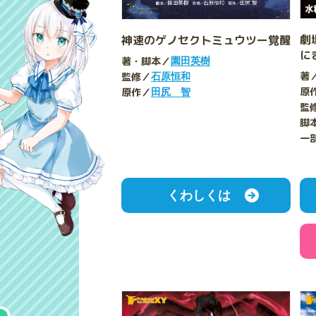
劇
神速のゲノセクトミュウツー覚醒
に
著・脚本／
園田英樹
著
監修／
石原恒和
原
原作／
田尻 智
監
脚
一
くわしくは