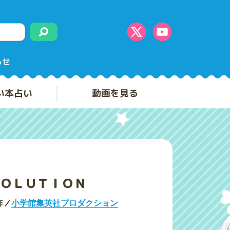
らせ
い本占い
動画を見る
ＯＬＵＴＩＯＮ
作／
小学館集英社プロダクション