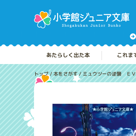
あたらしく出た本
これま
トップ
/
本をさがす
/
ミュウツーの逆襲 ＥＶ