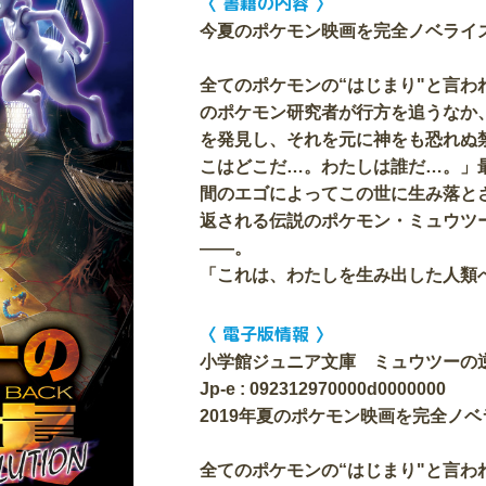
〈 書籍の内容 〉
今夏のポケモン映画を完全ノベライズ
全てのポケモンの“はじまり"と言わ
のポケモン研究者が行方を追うなか
を発見し、それを元に神をも恐れぬ
こはどこだ…。わたしは誰だ…。」
間のエゴによってこの世に生み落と
返される伝説のポケモン・ミュウツ
――。
「これは、わたしを生み出した人類
〈 電子版情報 〉
小学館ジュニア文庫 ミュウツーの
Jp-e : 092312970000d0000000
2019年夏のポケモン映画を完全ノベ
全てのポケモンの“はじまり"と言わ