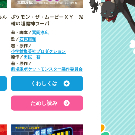
みん
ポケモン・ザ・ムービーＸＹ 光
輪の超魔神フーパ
著・脚本／
冨岡淳広
監／
石原恒和
著・原作／
小学館集英社プロダクション
原作／
田尻 智
著・原作／
劇場版ポケットモンスター製作委員会
くわしくは
ためし読み