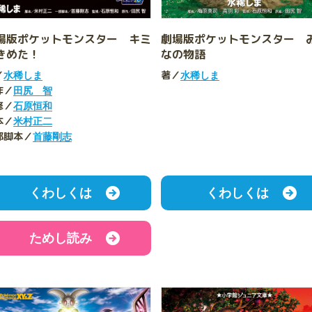
場版ポケットモンスター キミ
劇場版ポケットモンスター 
きめた！
なの物語
／
著／
水稀しま
水稀しま
作／
田尻 智
修／
石原恒和
本／
米村正二
部脚本／
首藤剛志
くわしくは
くわしくは
ためし読み