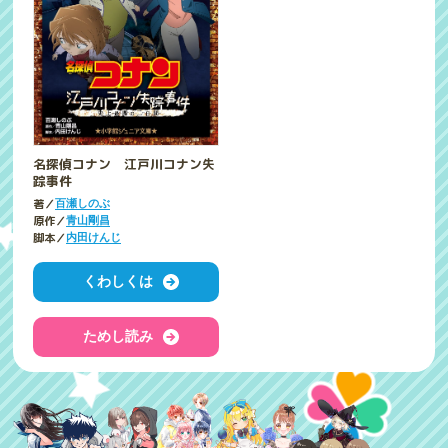
名探偵コナン 江戸川コナン失
踪事件
著／
百瀬しのぶ
原作／
青山剛昌
脚本／
内田けんじ
くわしくは
ためし読み