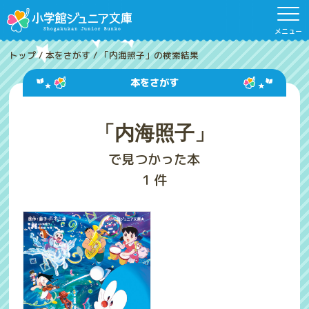
メニュー
トップ
/
本をさがす
/
「内海照子」の検索結果
本をさがす
「内海照子」
で見つかった本
1
件