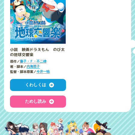
小説 映画ドラえもん のび太
の地球交響楽
原作／
藤子・Ｆ・不二雄
著・脚本／
内海照子
監督・脚本原案／
今井一暁
くわしくは
ためし読み