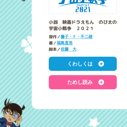
小説 映画ドラえもん のび太の
宇宙小戦争 ２０２１
原作／
藤子・Ｆ・不二雄
著／
福島直浩
脚本／
佐藤 大
くわしくは
ためし読み