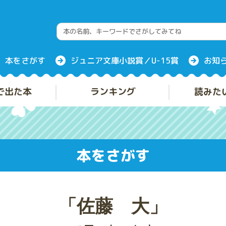
本をさがす
ジュニア文庫小説賞／U-15賞
お知
で出た本
ランキング
読みた
本をさがす
「佐藤 大」