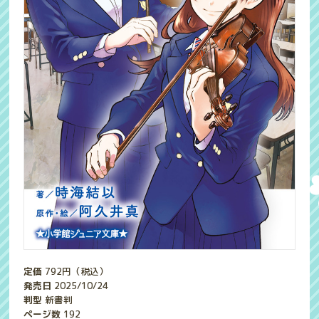
定価
792
円（税込）
発売日
2025/10/24
判型
新書判
ページ数
192