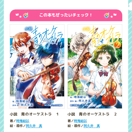
この本もぜったいチェック！
小説 青のオーケストラ １
小説 青のオーケストラ ２
著／
著／
時海結以
時海結以
絵・原作／
絵・原作／
阿久井 真
阿久井 真