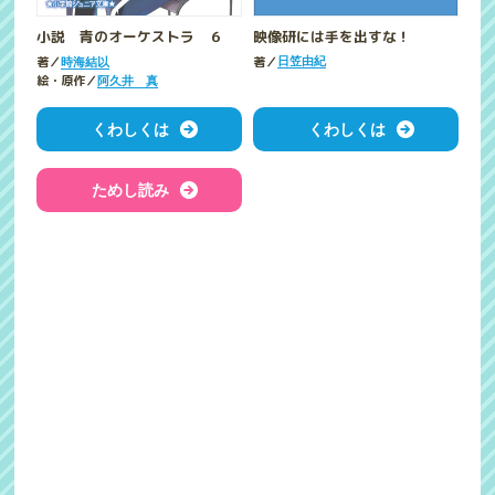
映像研には手を出すな！
小説 青のオーケストラ ６
著／
著／
日笠由紀
時海結以
絵・原作／
阿久井 真
くわしくは
くわしくは
ためし読み