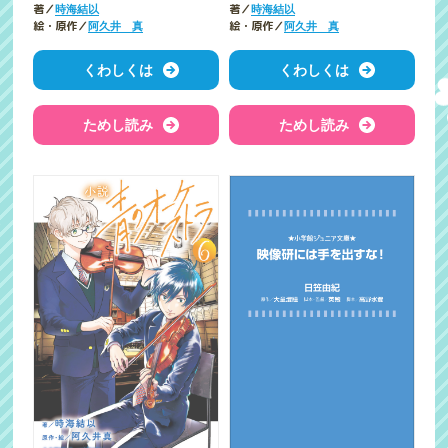
著／
著／
時海結以
時海結以
絵・原作／
絵・原作／
阿久井 真
阿久井 真
くわしくは
くわしくは
ためし読み
ためし読み