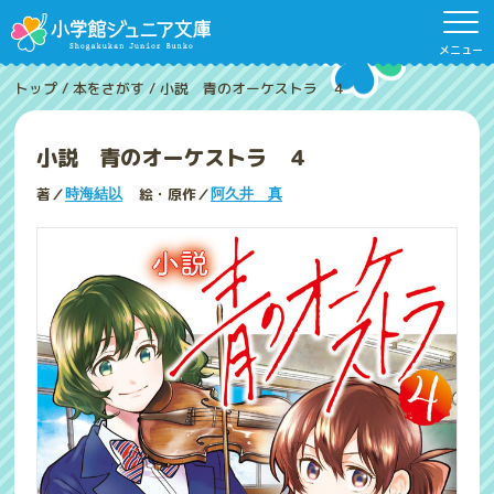
メニュー
トップ
/
本をさがす
/
小説 青のオーケストラ ４
小説 青のオーケストラ ４
著／
絵・原作／
時海結以
阿久井 真