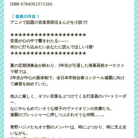
ISBN
9784092315266
〈 書籍の内容 〉
アニメで話題の音楽系部活まんがを小説で!
★★★★★★★★★★★★★★★★★★★
音楽が心の中で響きわたる――♪
何かに打ち込みたいあなたに読んでほしい1冊!
★★★★★★★★★★★★★★★★★★★
夏の定期演奏会が終わり、3年生が引退した海幕高校オーケスト
ラ部では、
2年生が中心の新体制で、全日本学校合奏コンクール連覇に向け
て練習を始めていた。
他人に厳しく、キツい言葉をぶつけてくる打楽器のパートリーダ
ー、
なにやらもめていそうな様子のヴァイオリンの先輩たち、
連覇のプレッシャーに押しつぶされそうな仲間……。
青野ハジメたちオケ部のメンバーは、時にぶつかり、時に支え合
いながら、