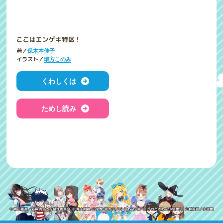
ここはエンゲキ特区！
著／
保木本佳子
イラスト／
環方このみ
くわしくは
ためし読み