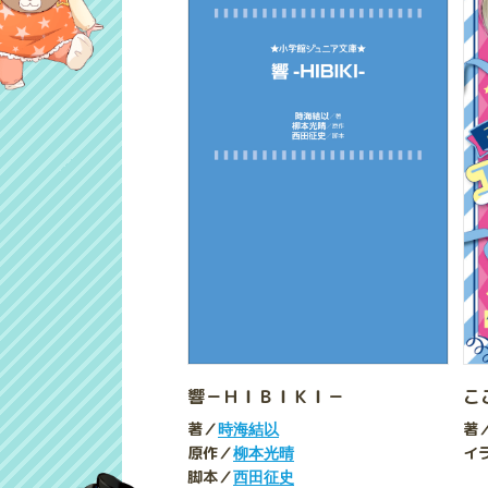
響－ＨＩＢＩＫＩ－
こ
著／
著
時海結以
原作／
イ
柳本光晴
脚本／
西田征史