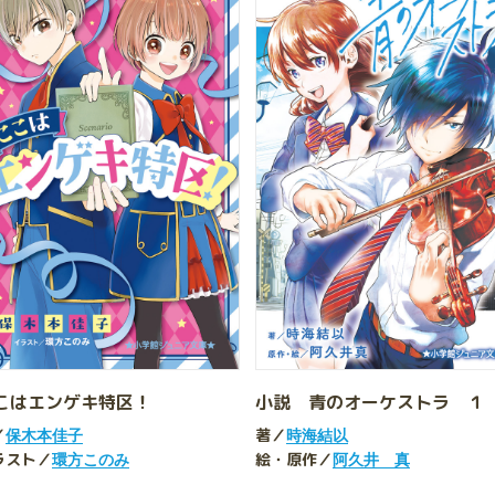
こはエンゲキ特区！
小説 青のオーケストラ １
／
著／
保木本佳子
時海結以
ラスト／
絵・原作／
環方このみ
阿久井 真