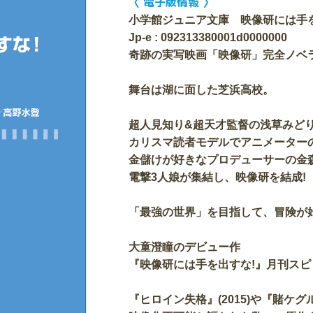
〈 電子版情報 〉
小学館ジュニア文庫 映像研には手
Jp-e : 092313380001d0000000
奇跡の実写映画「映像研」完全ノベラ
舞台は湖に面した芝浜高校。
超人見知り&超天才監督の浅草みど
カリスマ読者モデルでアニメーター
金儲けが好きなプロデューサーの金
電撃3人娘が集結し、映像研を結成!
「最強の世界」を目指して、冒険が始
大童澄瞳のデビュー作
『映像研には手を出すな!』月刊スピ
『ヒロイン失格』(2015)や『賭ケグル