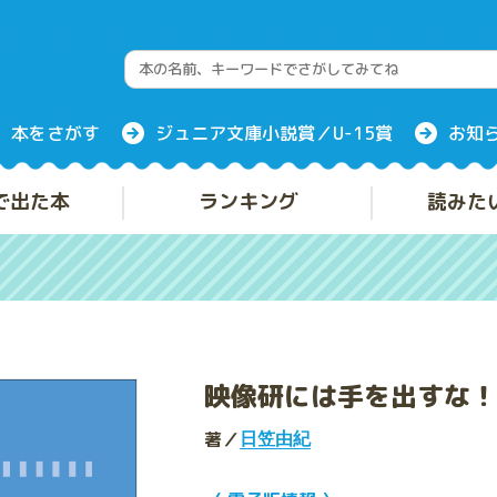
本をさがす
ジュニア文庫小説賞／U-15賞
お知
で出た本
ランキング
読みた
映像研には手を出すな！
著／
日笠由紀