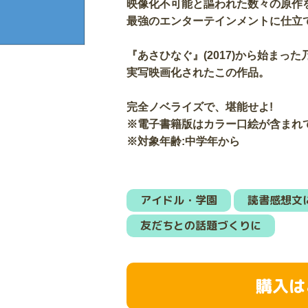
映像化不可能と謳われた数々の原作
最強のエンターテインメントに仕立
『あさひなぐ』(2017)から始まっ
実写映画化されたこの作品。
完全ノベライズで、堪能せよ!
※電子書籍版はカラー口絵が含まれ
※対象年齢:中学年から
アイドル・学園
読書感想文
友だちとの話題づくりに
購入は