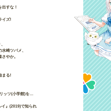
を出すな！
イズ!
り、
の水崎ツバメ、
森さやか。
まる!
リッツ(小学館)を…
イ』(2019)で知られ