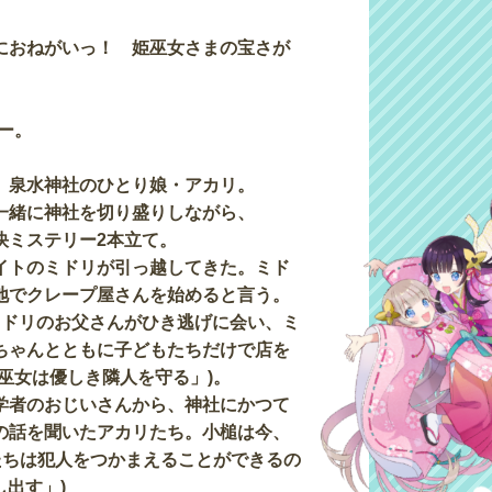
におねがいっ！ 姫巫女さまの宝さが
ー。
、泉水神社のひとり娘・アカリ。
一緒に神社を切り盛りしながら、
快ミステリー2本立て。
イトのミドリが引っ越してきた。ミド
地でクレープ屋さんを始めると言う。
ミドリのお父さんがひき逃げに会い、ミ
ちゃんとともに子どもたちだけで店を
「姫巫女は優しき隣人を守る」)。
学者のおじいさんから、神社にかつて
の話を聞いたアカリたち。小槌は今、
たちは犯人をつかまえることができるの
し出す」)