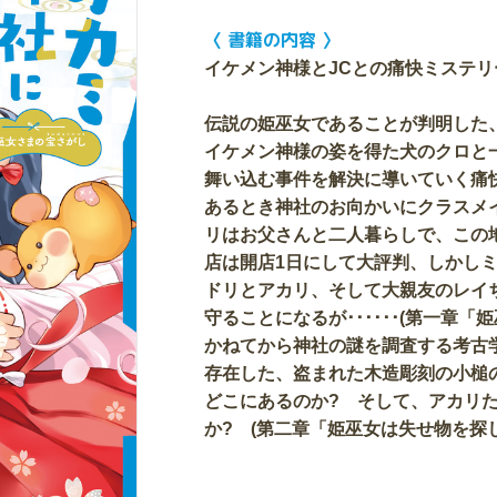
〈 書籍の内容 〉
イケメン神様とJCとの痛快ミステリ
伝説の姫巫女であることが判明した
イケメン神様の姿を得た犬のクロと
舞い込む事件を解決に導いていく痛
あるとき神社のお向かいにクラスメ
リはお父さんと二人暮らしで、この
店は開店1日にして大評判、しかし
ドリとアカリ、そして大親友のレイ
守ることになるが･･････(第一章
かねてから神社の謎を調査する考古
存在した、盗まれた木造彫刻の小槌
どこにあるのか? そして、アカリ
か? (第二章「姫巫女は失せ物を探