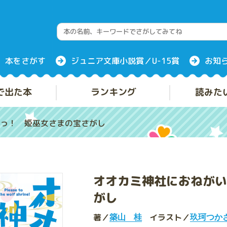
本をさがす
ジュニア文庫小説賞／U-15賞
お知
で出た本
ランキング
読みた
っ！ 姫巫女さまの宝さがし
オオカミ神社におねがい
がし
著／
イラスト／
築山 桂
玖珂つか