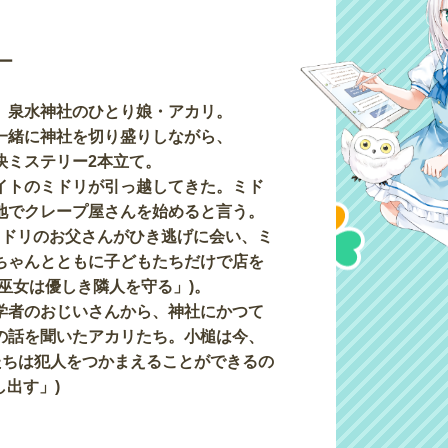
ー
、泉水神社のひとり娘・アカリ。
一緒に神社を切り盛りしながら、
快ミステリー2本立て。
イトのミドリが引っ越してきた。ミド
地でクレープ屋さんを始めると言う。
ミドリのお父さんがひき逃げに会い、ミ
ちゃんとともに子どもたちだけで店を
「姫巫女は優しき隣人を守る」)。
学者のおじいさんから、神社にかつて
の話を聞いたアカリたち。小槌は今、
たちは犯人をつかまえることができるの
し出す」)