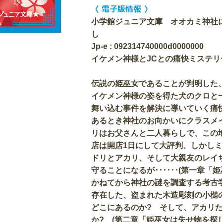
〈 電子版情報 〉
小学館ジュニア文庫 オオカミ神社
し
Jp-e : 092314740000d0000000
イケメン神様とJCとの痛快ミステリ
伝説の姫巫女であることが判明した
イケメン神様の姿を得た犬のクロと
舞い込む事件を解決に導いていく痛
あるとき神社のお向かいにクラスメ
リはお父さんと二人暮らしで、この
店は開店1日にして大評判、しかし
ドリとアカリ、そして大親友のレイ
守ることになるが･･････(第一章
かねてから神社の謎を調査する考古
存在した、盗まれた木造彫刻の小槌
どこにあるのか? そして、アカリ
か? (第二章「姫巫女は失せ物を探