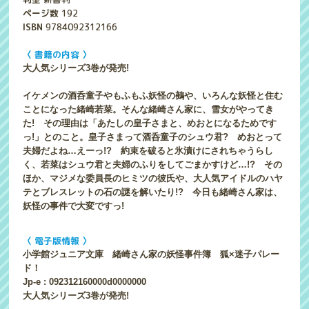
ページ数
192
ISBN
9784092312166
〈 書籍の内容 〉
大人気シリーズ3巻が発売!
イケメンの酒呑童子やもふもふ妖怪の鵺や、いろんな妖怪と住む
ことになった緒崎若菜。そんな緒崎さん家に、雪女がやってき
た! その理由は「あたしの皇子さまと、めおとになるためです
っ!」とのこと。皇子さまって酒呑童子のシュウ君? めおとって
夫婦だよね…えーっ!? 約束を破ると氷漬けにされちゃうらし
く、若菜はシュウ君と夫婦のふりをしてごまかすけど…!? その
ほか、マジメな委員長のヒミツの彼氏や、大人気アイドルのハヤ
テとブレスレットの石の謎を解いたり!? 今日も緒崎さん家は、
妖怪の事件で大変ですっ!
〈 電子版情報 〉
小学館ジュニア文庫 緒崎さん家の妖怪事件簿 狐×迷子パレー
ド！
Jp-e : 092312160000d0000000
大人気シリーズ3巻が発売!