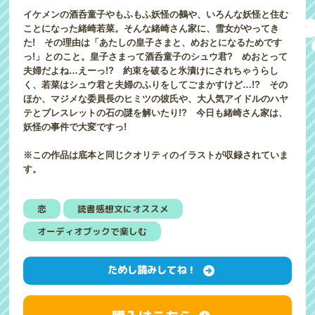
イケメンの酒呑童子やもふもふ妖怪の鵺や、いろんな妖怪と住む
ことになった緒崎若菜。そんな緒崎さん家に、雪女がやってき
た! その理由は「あたしの皇子さまと、めおとになるためです
っ!」とのこと。皇子さまって酒呑童子のシュウ君? めおとって
夫婦だよね…えーっ!? 約束を破ると氷漬けにされちゃうらし
く、若菜はシュウ君と夫婦のふりをしてごまかすけど…!? その
ほか、マジメな委員長のヒミツの彼氏や、大人気アイドルのハヤ
テとブレスレットの石の謎を解いたり!? 今日も緒崎さん家は、
妖怪の事件で大変ですっ!
※この作品は底本と同じクオリティのイラストが収録されていま
す。
恋
読書感想文にオススメ
オーディオブックで楽しむ
ためし読みしてね！