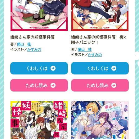
緒崎さん家の妖怪事件簿
緒崎さん家の妖怪事件簿 桃×
団子パニック！
著／
築山 桂
イラスト／
著／
かすみの
築山 桂
イラスト／
かすみの
くわしくは
くわしくは
ためし読み
ためし読み