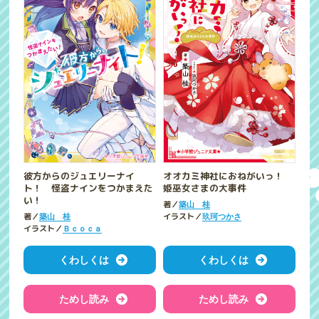
彼方からのジュエリーナイ
オオカミ神社におねがいっ！
ト！ 怪盗ナインをつかまえた
姫巫女さまの大事件
い！
著／
築山 桂
著／
イラスト／
築山 桂
玖珂つかさ
イラスト／
Ｂｃｏｃａ
くわしくは
くわしくは
ためし読み
ためし読み