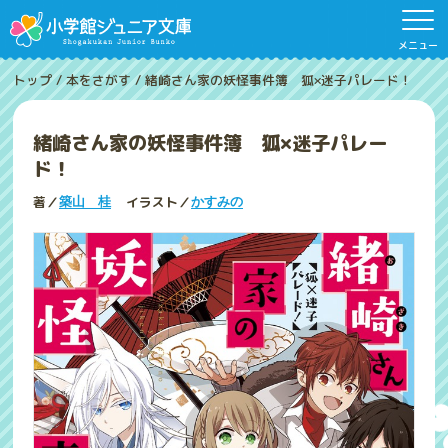
メニュー
トップ
/
本をさがす
/
緒崎さん家の妖怪事件簿 狐×迷子パレード！
緒崎さん家の妖怪事件簿 狐×迷子パレー
ド！
著／
イラスト／
築山 桂
かすみの