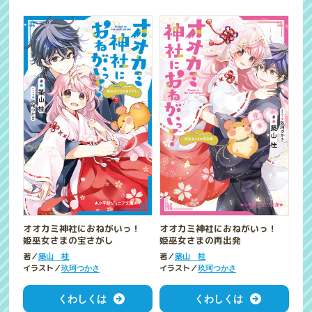
オオカミ神社におねがいっ！
オオカミ神社におねがいっ！
姫巫女さまの宝さがし
姫巫女さまの再出発
著／
著／
築山 桂
築山 桂
イラスト／
イラスト／
玖珂つかさ
玖珂つかさ
くわしくは
くわしくは