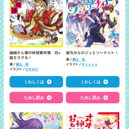
緒崎さん家の妖怪事件簿 月×
彼方からのジュエリーナイト！
姫ミラクル！
著／
築山 桂
著／
イラスト／
築山 桂
Ｂｃｏｃａ
イラスト／
かすみの
くわしくは
くわしくは
ためし読み
ためし読み