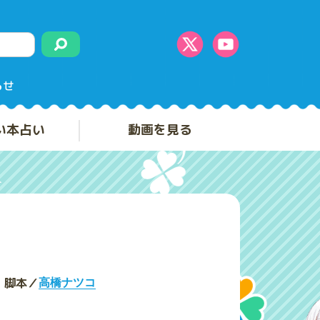
らせ
い本占い
動画を見る
脚本／
高橋ナツコ