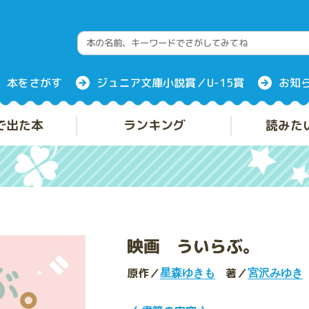
本をさがす
ジュニア文庫小説賞／U-15賞
お知
で出た本
ランキング
読みた
映画 ういらぶ。
原作／
著／
星森ゆきも
宮沢みゆき