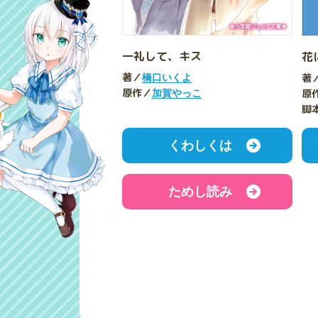
一礼して、キス
花
著／
著
橋口いくよ
原作／
原
加賀やっこ
脚
くわしくは
ためし読み