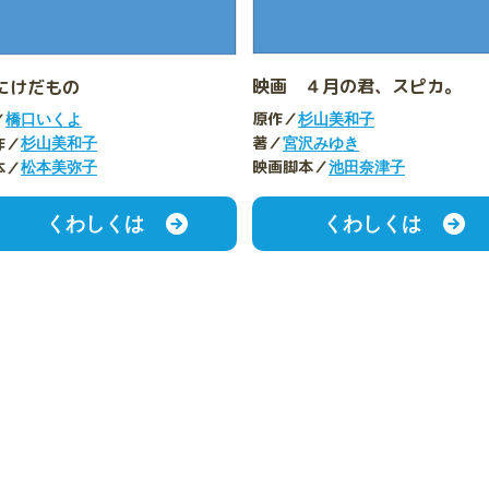
映画 ４月の君、スピカ。
にけだもの
原作／
／
杉山美和子
橋口いくよ
著／
作／
宮沢みゆき
杉山美和子
映画脚本／
本／
池田奈津子
松本美弥子
くわしくは
くわしくは