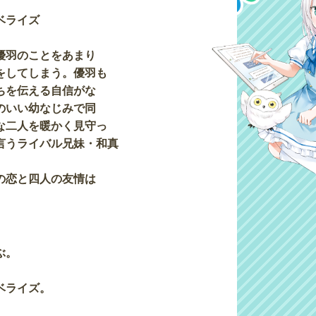
ベライズ
優羽のことをあまり
をしてしまう。優羽も
ちを伝える自信がな
のいい幼なじみで同
な二人を暖かく見守っ
言うライバル兄妹・和真
の恋と四人の友情は
ぶ。
ベライズ。