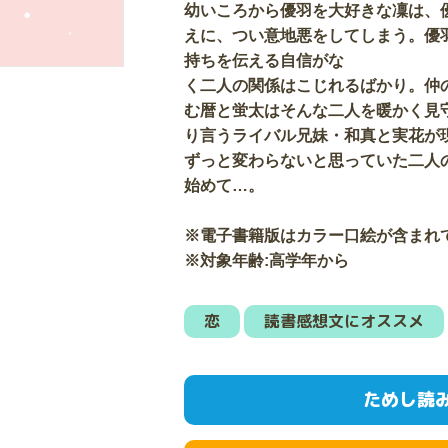
幼いころから優羽を大好きな凜は、
えに、つい意地悪をしてしまう。優
持ちを伝える自信がな
く二人の関係はこじれるばかり。仲
む暦と蛍太はそんな二人を暖かく見
り言うライバル兄妹・和真と実花が
ずっと変わらないと思っていた二人
始めて…。
※電子書籍版はカラー口絵が含まれ
※対象年齢:高学年から
恋
読書感想文にオススメ
ためし読