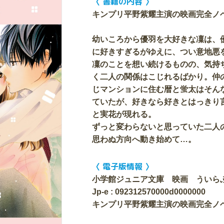
〈 書籍の内容 〉
キンプリ平野紫耀主演の映画完全ノ
幼いころから優羽を大好きな凜は、
に好きすぎるがゆえに、つい意地悪
凜のことを想い続けるものの、気持
く二人の関係はこじれるばかり。仲
じマンションに住む暦と蛍太はそん
ていたが、好きなら好きとはっきり
と実花が現れる。
ずっと変わらないと思っていた二人
思わぬ方向へ動き始めて…。
〈 電子版情報 〉
小学館ジュニア文庫 映画 ういら
Jp-e : 092312570000d0000000
キンプリ平野紫耀主演の映画完全ノ