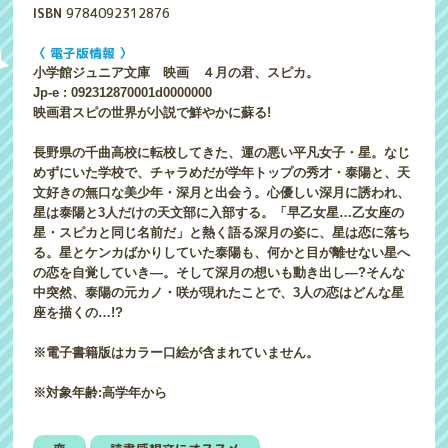
ISBN
9784092312876
〈 電子版情報 〉
小学館ジュニア文庫 映画 ４月の君、スピカ。
Jp-e : 092312870001d0000000
映画君スピの世界が小説で鮮やかに蘇る!
長野県の千曲高校に転校してきた、運の悪い平凡女子・星。なじ
めずにいた学校で、チャラめだが学年トップの秀才・泰陽と、天
文好きの無口な美少年・深月と出会う。心優しい深月に誘われ、
星は泰陽と3人だけの天文部に入部する。「早乙女星…乙女座の
星・スピカと同じ名前だ」と熱く語る深月の姿に、星は恋に落ち
る。星とケンカばかりしていた泰陽も、何かと目が離せない星へ
の恋を自覚していき―。そして深月の想いも動き出し―?そんな
中突然、泰陽の元カノ・咲が現れたことで、3人の恋はどんな星
座を描くの…!?
※電子書籍版はカラー口絵が含まれていません。
※対象年齢:高学年から