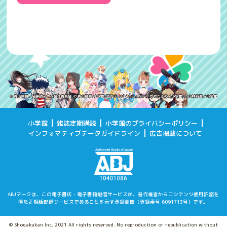
小学館
雑誌定期購読
小学館のプライバシーポリシー
インフォマティブデータガイドライン
広告掲載について
ABJマークは、この電子書店・電子書籍配信サービスが、著作権者からコンテンツ使用許諾を
得た
正規版配信サービスであることを示す登録商標（登録番号 6091713号）です。
© Shogakukan Inc. 2021 All rights reserved. No reproduction or republication without