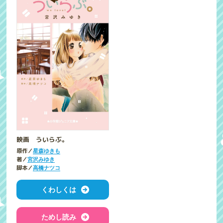
映画 ういらぶ。
原作／
星森ゆきも
著／
宮沢みゆき
脚本／
高橋ナツコ
くわしくは
ためし読み