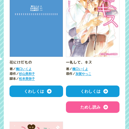
一礼して、キス
花にけだもの
著／
著／
橋口いくよ
橋口いくよ
原作／
原作／
加賀やっこ
杉山美和子
脚本／
松本美弥子
くわしくは
くわしくは
ためし読み