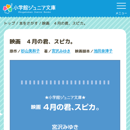
メニュー
トップ
/
本をさがす
/
映画 ４月の君、スピカ。
映画 ４月の君、スピカ。
原作／
著／
映画脚本／
杉山美和子
宮沢みゆき
池田奈津子