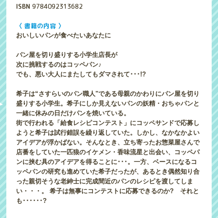
ISBN
9784092313682
〈 書籍の内容 〉
おいしいパンが食べたいあなたに
パン屋を切り盛りする小学生店長が
次に挑戦するのはコッペパン♪
でも、悪い大人にまたしてもダマされて･･･!?
希子は“さすらいのパン職人"である母親のかわりにパン屋を切り
盛りする小学生。希子にしか見えないパンの妖精・おちゃパンと
一緒に休みの日だけパンを焼いている。
街で行われる「給食レシピコンテスト」にコッペサンドで応募し
ようと希子は試行錯誤を繰り返していた。しかし、なかなかよい
アイデアが浮かばない。そんなとき、立ち寄ったお惣菜屋さんで
店番をしていた一匹狼のイケメン・香味流星と出会い、コッペパ
ンに挟む具のアイデアを得ることに･･･。一方、ベースになるコ
ッペパンの研究も進めていた希子だったが、あるとき偶然知り合
った親切そうな老紳士に完成間近のパンのレシピを渡してしま
い・・・。 希子は無事にコンテストに応募できるのか? それと
も･･････?