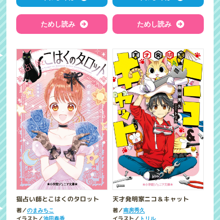
ためし読み
ためし読み
猫占い師とこはくのタロット
天才発明家ニコ＆キャット
著／
著／
のまみちこ
南房秀久
イラスト／
イラスト／
池田春香
トリル