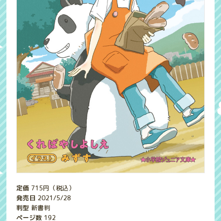
定価
715
円（税込）
発売日
2021/5/28
判型
新書判
ページ数
192