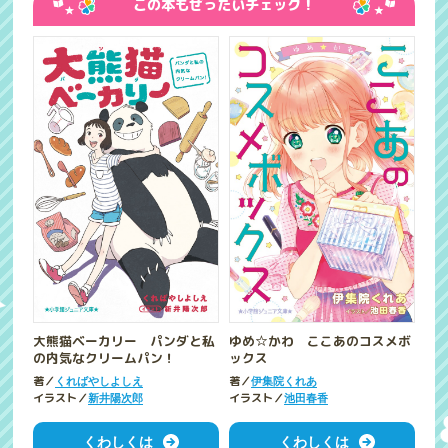
この本もぜったいチェック！
大熊猫ベーカリー パンダと私
ゆめ☆かわ ここあのコスメボ
の内気なクリームパン！
ックス
著／
著／
くればやしよしえ
伊集院くれあ
イラスト／
イラスト／
新井陽次郎
池田春香
くわしくは
くわしくは