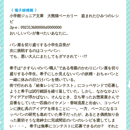
〈 電子版情報 〉
小学館ジュニア文庫 大熊猫ベーカリー 盗まれたひみつのレシ
ピ
Jp-e : 092313680000d0000000
おいしいパンが食べたいあなたに。
パン屋を切り盛りする小学生店長が
次に挑戦するのはコッペパン♪
でも、悪い大人にまたしてもダマされて･･･!?
希子は“さすらいのパン職人"である母親のかわりにパン屋を切り
盛りする小学生。希子にしか見えないパンの妖精・おちゃパンと
一緒に休みの日だけパンを焼いている。
街で行われる「給食レシピコンテスト」にコッペサンドで応募し
ようと希子は試行錯誤を繰り返していた。しかし、なかなかよい
アイデアが浮かばない。そんなとき、立ち寄ったお惣菜屋さんで
店番をしていた一匹狼のイケメン・香味流星と出会い、コッペパ
ンに挟む具のアイデアを得ることに･･･。一方、ベースになるコ
ッペパンの研究も進めていた希子だったが、あるとき偶然知り合
った親切そうな老紳士に完成間近のパンのレシピを渡してしま
い・・・。 希子は無事にコンテストに応募できるのか? それと