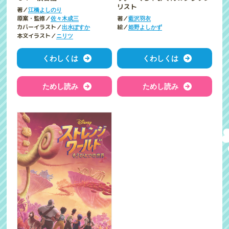
リスト
著／
江橋よしのり
原案・監修／
著／
佐々木成三
藍沢羽衣
カバーイラスト／
絵／
出水ぽすか
姫野よしかず
本文イラスト／
ニリツ
くわしくは
くわしくは
ためし読み
ためし読み