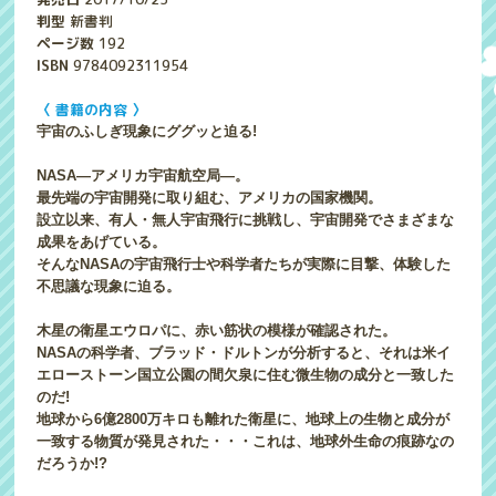
判型
新書判
ページ数
192
ISBN
9784092311954
〈 書籍の内容 〉
宇宙のふしぎ現象にググッと迫る!
NASA―アメリカ宇宙航空局―。
最先端の宇宙開発に取り組む、アメリカの国家機関。
設立以来、有人・無人宇宙飛行に挑戦し、宇宙開発でさまざまな
成果をあげている。
そんなNASAの宇宙飛行士や科学者たちが実際に目撃、体験した
不思議な現象に迫る。
木星の衛星エウロパに、赤い筋状の模様が確認された。
NASAの科学者、ブラッド・ドルトンが分析すると、それは米イ
エローストーン国立公園の間欠泉に住む微生物の成分と一致した
のだ!
地球から6億2800万キロも離れた衛星に、地球上の生物と成分が
一致する物質が発見された・・・これは、地球外生命の痕跡なの
だろうか!?