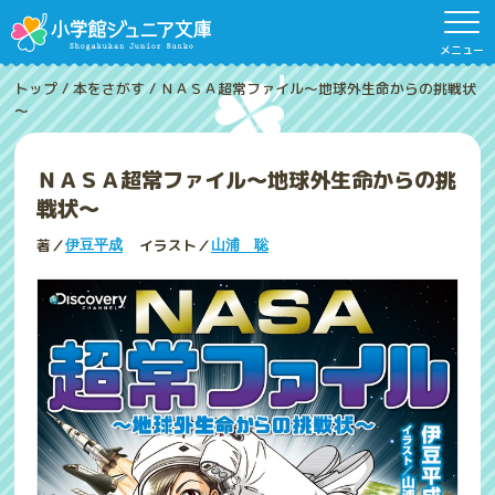
メニュー
トップ
/
本をさがす
/
ＮＡＳＡ超常ファイル～地球外生命からの挑戦状
～
ＮＡＳＡ超常ファイル～地球外生命からの挑
戦状～
著／
イラスト／
伊豆平成
山浦 聡