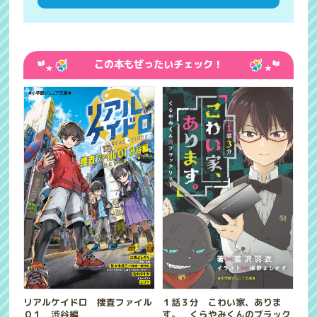
この本もぜったいチェック！
リアルケイドロ 捜査ファイル
１話３分 こわい家、ありま
０１ 渋谷編
す。 くらやみくんのブラック