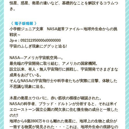
恒星、惑星、衛星の違いなど、基礎的なことを解説するコラムつ
き。
〈 電子版情報 〉
小学館ジュニア文庫 NASA超常ファイル～地球外生命からの挑
戦状～
Jp-e : 092311950000d0000000
宇宙のふしぎ現象にググッと迫る!
NASA―アメリカ宇宙航空局―。
最先端の宇宙開発に取り組む、アメリカの国家機関。
設立以来、有人・無人宇宙飛行に挑戦し、宇宙開発でさまざまな
成果をあげている。
そんなNASAの宇宙飛行士や科学者たちが実際に目撃、体験した
不思議な現象に迫る。
木星の衛星エウロパに、赤い筋状の模様が確認された。
NASAの科学者、ブラッド・ドルトンが分析すると、それは米イ
エローストーン国立公園の間欠泉に住む微生物の成分と一致した
のだ!
地球から6億2800万キロも離れた衛星に、地球上の生物と成分が
一致する物質が発見された・・・これは、地球外生命の痕跡なの