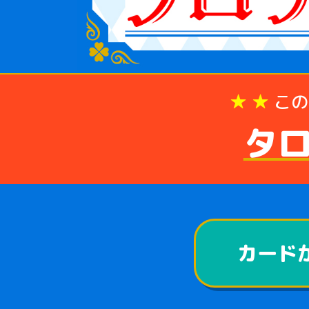
★ ★
この
タ
カード