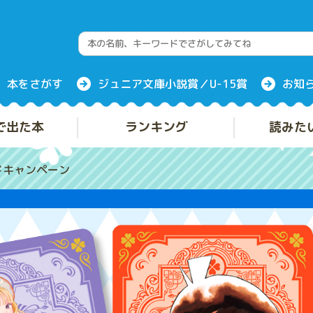
本をさがす
ジュニア文庫小説賞／U-15賞
お知
で出た本
ランキング
読みた
ドキャンペーン