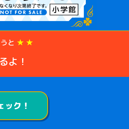
買うと
★ ★
るよ！
ェック！